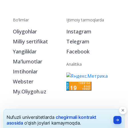
Bo‘limlar
Ijtimoiy tarmoqlarda
Oliygohlar
Instagram
Milliy sertifikat
Telegram
Yangiliklar
Facebook
Ma'lumotlar
Analitika
Imtihonlar
Webster
My.Oliygoh.uz
Nufuzli universitetlarda
chegirmali kontrakt
asosida
o‘qish joylari kamaymoqda.
2026 © Oliygoh.uz, Barcha huquqlar himoyalangan