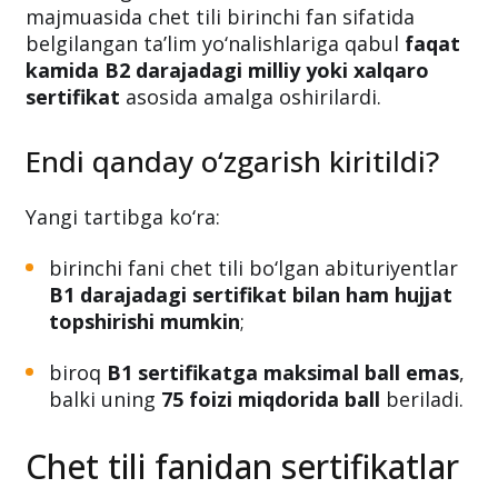
majmuasida chet tili birinchi fan sifatida
belgilangan ta’lim yo‘nalishlariga qabul
faqat
kamida B2 darajadagi milliy yoki xalqaro
sertifikat
asosida amalga oshirilardi.
Endi qanday o‘zgarish kiritildi?
Yangi tartibga ko‘ra:
birinchi fani chet tili bo‘lgan abituriyentlar
B1 darajadagi sertifikat bilan ham hujjat
topshirishi mumkin
;
biroq
B1 sertifikatga maksimal ball emas
,
balki uning
75 foizi miqdorida ball
beriladi.
Chet tili fanidan sertifikatlar