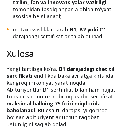
ta’lim, fan va innovatsiyalar vazirligi
tomonidan tasdiqlangan alohida ro‘yxat
asosida belgilanadi;
mutaxassislikka qarab
B1, B2 yoki C1
darajadagi sertifikatlar talab qilinadi.
Xulosa
Yangi tartibga ko‘ra,
B1 darajadagi chet tili
sertifikati
endilikda bakalavriatga kirishda
kengroq imkoniyat yaratmoqda.
Abituriyentlar B1 sertifikat bilan ham hujjat
topshirishi mumkin, biroq ushbu sertifikat
maksimal ballning 75 foizi miqdorida
baholanadi
. Bu esa til darajasi yuqoriroq
bo‘lgan abituriyentlar uchun raqobat
ustunligini saqlab qoladi.