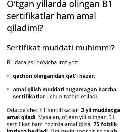
O‘tgan yillarda olingan B1
sertifikatlar ham amal
qiladimi?
Sertifikat muddati muhimmi?
B1 darajasi bo‘yicha imtiyoz:
qachon olinganidan qat’i nazar
;
amal qilish muddati tugamagan barcha
sertifikatlar
uchun tatbiq etiladi.
Odatda chet tili sertifikatlari
3 yil muddatga
amal qiladi
. Masalan, o‘tgan yili olingan B1
sertifikat ham hozirda amal qilsa,
75 foizlik
imtiyoz beriladi
. Uni qayta topshirish talab