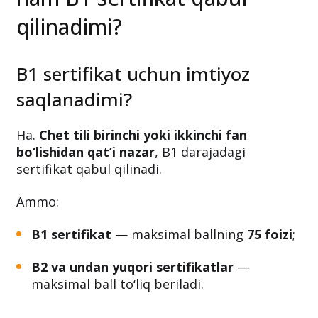
qilinadimi?
B1 sertifikat uchun imtiyoz
saqlanadimi?
Ha.
Chet tili birinchi yoki ikkinchi fan
bo‘lishidan qat’i nazar
, B1 darajadagi
sertifikat qabul qilinadi.
Ammo:
B1 sertifikat
— maksimal ballning
75 foizi
;
B2 va undan yuqori sertifikatlar
—
maksimal ball to‘liq beriladi.