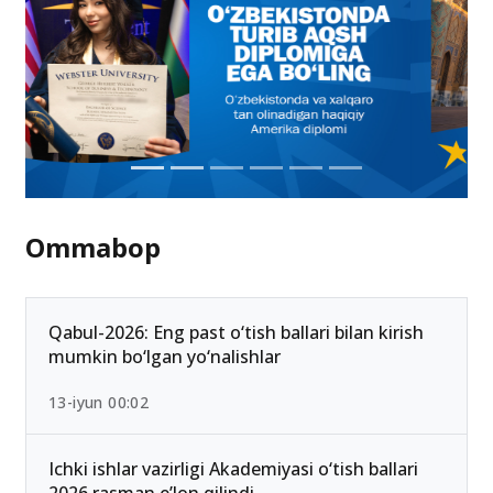
Ommabop
Qabul-2026: Eng past o‘tish ballari bilan kirish
mumkin bo‘lgan yo‘nalishlar
13-iyun 00:02
Ichki ishlar vazirligi Akademiyasi o‘tish ballari
2026 rasman e’lon qilindi