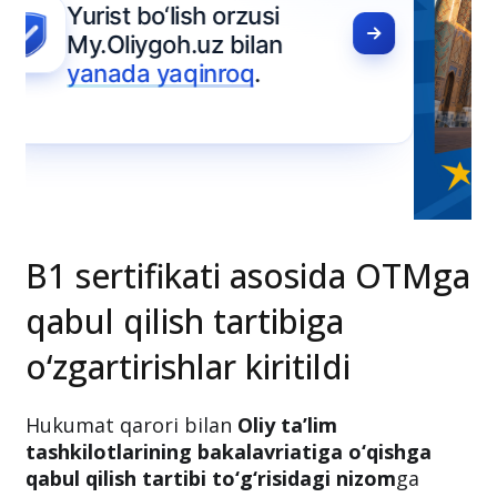
B1 sertifikati asosida OTMga
qabul qilish tartibiga
o‘zgartirishlar kiritildi
Hukumat qarori bilan
Oliy ta’lim
tashkilotlarining bakalavriatiga o‘qishga
qabul qilish tartibi to‘g‘risidagi nizom
ga