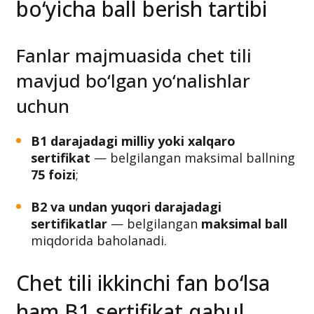
bo‘yicha ball berish tartibi
Fanlar majmuasida chet tili
mavjud bo‘lgan yo‘nalishlar
uchun
B1 darajadagi milliy yoki xalqaro
sertifikat
— belgilangan maksimal ballning
75 foizi
;
B2 va undan yuqori darajadagi
sertifikatlar
— belgilangan
maksimal ball
miqdorida baholanadi.
Chet tili ikkinchi fan bo‘lsa
ham B1 sertifikat qabul