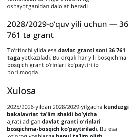
oshayotganidan dalolat beradi.
2028/2029-o‘quv yili uchun — 36
761 ta grant
To‘rtinchi yilda esa
davlat granti soni 36 761
taga
yetkaziladi. Bu orqali har yili bosqichma-
bosqich grant o‘rinlari ko‘paytirilib
borilmoqda.
Xulosa
2025/2026-yildan 2028/2029-yilgacha
kunduzgi
bakalavriat ta’lim shakli bo‘yicha
ajratiladigan
davlat granti o‘rinlari
bosqichma-bosqich ko‘paytiriladi
. Bu esa
ko‘proq yoshlarga
bepul ta’lim olish