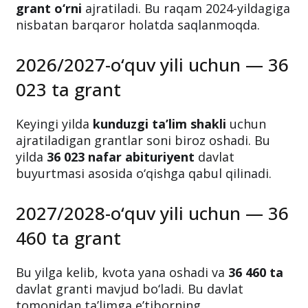
grant o‘rni
ajratiladi. Bu raqam 2024-yildagiga
nisbatan barqaror holatda saqlanmoqda.
2026/2027-o‘quv yili uchun — 36
023 ta grant
Keyingi yilda
kunduzgi ta’lim shakli
uchun
ajratiladigan grantlar soni biroz oshadi. Bu
yilda
36 023 nafar abituriyent
davlat
buyurtmasi asosida o‘qishga qabul qilinadi.
2027/2028-o‘quv yili uchun — 36
460 ta grant
Bu yilga kelib, kvota yana oshadi va
36 460 ta
davlat granti mavjud bo‘ladi. Bu davlat
tomonidan ta’limga e’tiborning