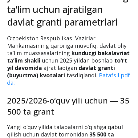
ta’lim uchun ajratilgan
davlat granti parametrlari
O‘zbekiston Respublikasi Vazirlar
Mahkamasining qaroriga muvofiq, davlat oliy
ta’lim muassasalarining
kunduzgi bakalavriat
ta’lim shakli
uchun 2025-yildan boshlab
to‘rt
yil davomida
ajratiladigan
davlat granti
(buyurtma) kvotalari
tasdiqlandi.
Batafsil pdf
da:
2025/2026-o‘quv yili uchun — 35
500 ta grant
Yangi o‘quv yilida talabalarni o‘qishga qabul
qilish uchun davlat tomonidan
35 500 ta