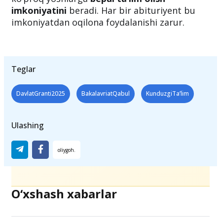
imkoniyatini
beradi. Har bir abituriyent bu
imkoniyatdan oqilona foydalanishi zarur.
Teglar
DavlatGranti2025
BakalavriatQabul
KunduzgiTaʼlim
Ulashing
O‘xshash xabarlar