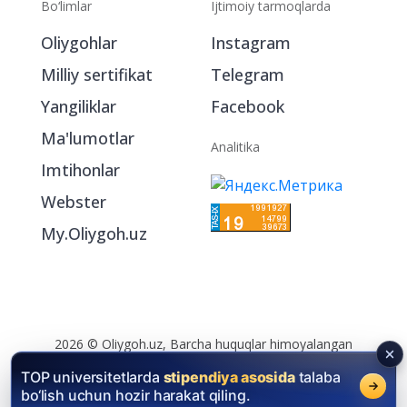
Bo‘limlar
Ijtimoiy tarmoqlarda
Oliygohlar
Instagram
Milliy sertifikat
Telegram
Yangiliklar
Facebook
Ma'lumotlar
Analitika
Imtihonlar
Webster
My.Oliygoh.uz
TOP universitetlarda
stipendiya asosida
talaba
bo‘lish uchun hozir harakat qiling.