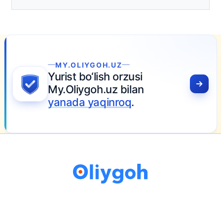
tasdiqlandi
16-iyun 16:02
MY.OLIYGOH.UZ
rist bo‘lish orzusi
y.Oliygoh.uz bilan
anada yaqinroq
.