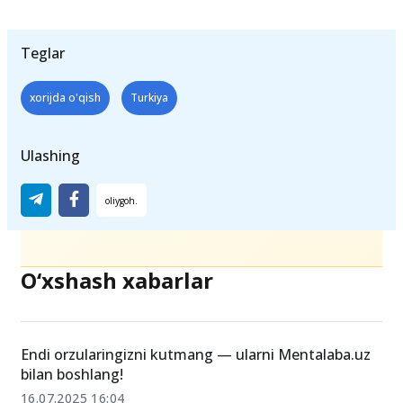
kishi esa tan jarohati olgan
», –
dedi
Turkiya
prezidenti.
Teglar
xorijda o'qish
Turkiya
Ulashing
O‘xshash xabarlar