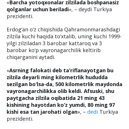
Turkiya oliy o‘quv yurtlari yozga qadar ta’limni
onlayn ravishda davom ettirishini e’lon qildi.
«
Barcha yotoqxonalar zilzilada boshpanasiz
qolganlar uchun beriladi
», – deydi Turkiya
prezidenti.
Erdog‘an o‘z chiqishida Qahramonmarashdagi
zilzila kuchi haqida to‘xtalib, uning kuchi 1999-
yilgi zilziladan 3 barobar kattaroq va 3
barobar ko‘p vayronagarchilik keltirib
chiqarganini aytadi.
«
Asrning falokati deb ta’riflanayotgan bu
zilzila deyarli ming kilometrlik hududda
sezilgan bo‘lsa-da, 500 kilometrlik maydonda
vayronagarchilikka olib keldi. Afsuski, shu
paytgacha zilzila oqibatida 21 ming 43
kishining hayotdan ko‘z yumdi, 80 ming 97