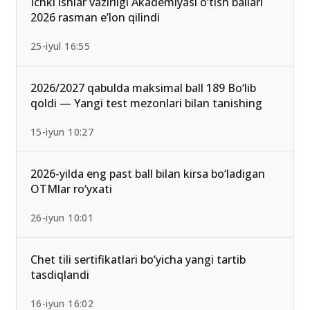
13-iyun 00:02
Ichki ishlar vazirligi Akademiyasi o‘tish ballari
2026 rasman e’lon qilindi
25-iyul 16:55
2026/2027 qabulda maksimal ball 189 Bo‘lib
qoldi — Yangi test mezonlari bilan tanishing
15-iyun 10:27
2026-yilda eng past ball bilan kirsa bo‘ladigan
OTMlar ro‘yxati
26-iyun 10:01
Chet tili sertifikatlari bo‘yicha yangi tartib