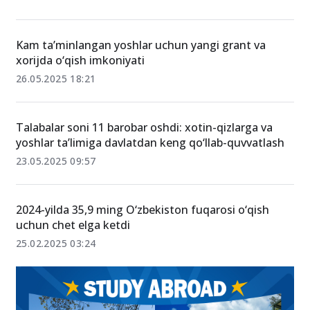
Endi orzularingizni kutmang — ularni Mentalaba.uz
bilan boshlang!
16.07.2025 16:04
Kam ta’minlangan yoshlar uchun yangi grant va
xorijda o‘qish imkoniyati
26.05.2025 18:21
Talabalar soni 11 barobar oshdi: xotin-qizlarga va
yoshlar ta’limiga davlatdan keng qo‘llab-quvvatlash
23.05.2025 09:57
2024-yilda 35,9 ming O‘zbekiston fuqarosi o‘qish
uchun chet elga ketdi
25.02.2025 03:24