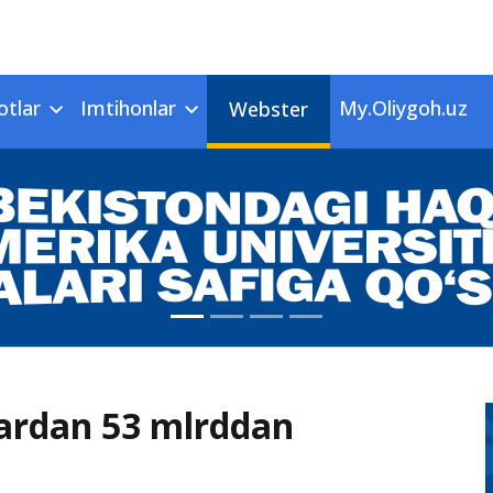
otlar
Imtihonlar
My.Oliygoh.uz
Webster
tlardan 53 mlrddan