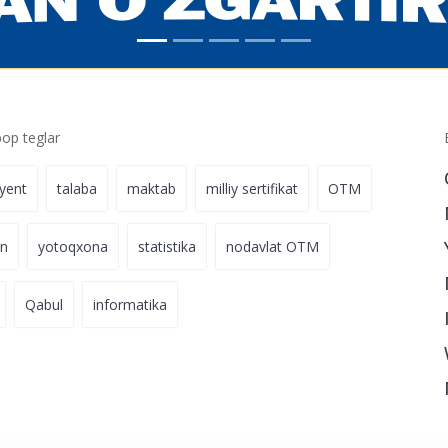
p teglar
iyent
talaba
maktab
milliy sertifikat
OTM
on
yotoqxona
statistika
nodavlat OTM