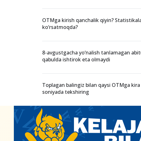
O‘xshash xabarlar
Ertaga OTM va yo‘nalish tanlashning oxir
OTMga kirish qanchalik qiyin? Statistikal
ko‘rsatmoqda?
8-avgustgacha yo‘nalish tanlamagan abit
qabulda ishtirok eta olmaydi
Toplagan balingiz bilan qaysi OTMga kira 
soniyada tekshiring