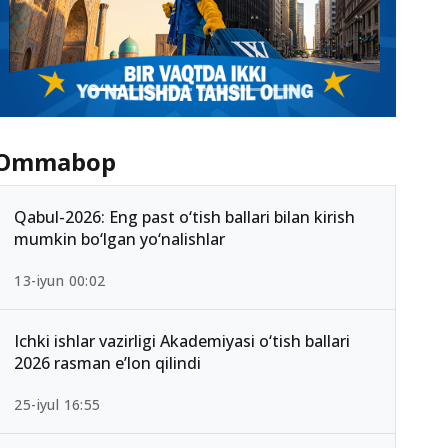
Ommabop
Qabul-2026: Eng past o‘tish ballari bilan kirish
mumkin bo‘lgan yo‘nalishlar
13-iyun 00:02
Ichki ishlar vazirligi Akademiyasi o‘tish ballari
2026 rasman e’lon qilindi
25-iyul 16:55