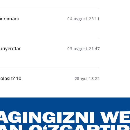
gi kuni
07-avgust 20:19
ar nimani
04-avgust 23:11
uriyentlar
03-avgust 21:47
olasiz? 10
28-iyul 18:22