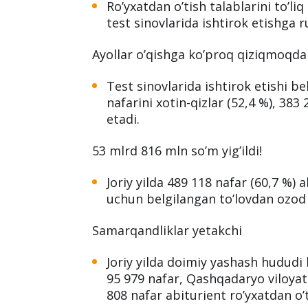
Qabul-2024ga bogʼliq fakt
Toʼlov qilmaganlar ayirib tashlandi
Roʼyxatdan oʼtish talablarini toʼl
test sinovlarida ishtirok etishga r
Аyollar oʼqishga koʼproq qiziqmoqda
Test sinovlarida ishtirok etishi b
nafarini xotin-qizlar (52,4 %), 383 
etadi.
53 mlrd 816 mln soʼm yigʼildi!
Joriy yilda 489 118 nafar (60,7 %) 
uchun belgilangan toʼlovdan ozod 