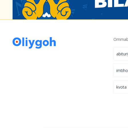
Ommabo
abitur
imtih