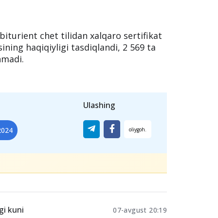
 boʼyicha eng koʼp Samarqand viloyatida
da 92 636 nafar, Fargʼona viloyatida 79
ʼtgan
iturient chet tilidan xalqaro sertifikat
ining haqiqiyligi tasdiqlandi, 2 569 ta
nmadi.
Ulashing
2024