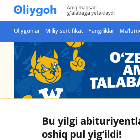
Aniq maqsad -
g'alabaga yetaklaydi
Oliygohlar
Milliy sertifikat
Yangiliklar
Ma'lum
Bu yilgi abituriyen
oshiq pul yig‘ildi!