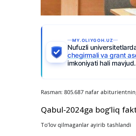
Ariza topshiring
Rasman: 805.687 nafar abiturientning