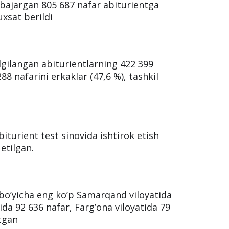
lar:
iq bajargan 805 687 nafar abiturientga
uxsat berildi
elgilangan abiturientlarning 422 399
288 nafarini erkaklar (47,6 %), tashkil
abiturient test sinovida ishtirok etish
etilgan.