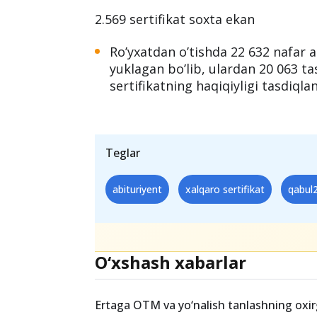
Samarqandliklar yetakchi
Joriy yilda doimiy yashash hududi
95 979 nafar, Qashqadaryo viloyati
808 nafar abiturient roʼyxatdan o
2.569 sertifikat soxta ekan
Roʼyxatdan oʼtishda 22 632 nafar ab
yuklagan boʼlib, ulardan 20 063 tas
sertifikatning haqiqiyligi tasdiqla
Teglar
abituriyent
xalqaro sertifikat
qabul