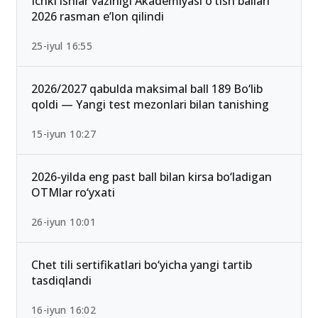
Ichki ishlar vazirligi Akademiyasi o‘tish ballari
2026 rasman e’lon qilindi
25-iyul 16:55
2026/2027 qabulda maksimal ball 189 Bo‘lib
qoldi — Yangi test mezonlari bilan tanishing
15-iyun 10:27
2026-yilda eng past ball bilan kirsa bo‘ladigan
OTMlar ro‘yxati
26-iyun 10:01
Chet tili sertifikatlari bo‘yicha yangi tartib
tasdiqlandi
16-iyun 16:02