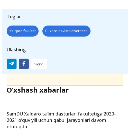
Teglar
Xalqaro fakultet
Buxoro davlat universiteti
Ulashing
O‘xshash xabarlar
SamDU Xalqaro ta’lim dasturlari fakultetiga 2020-
2021 o‘quv yili uchun qabul jarayonlari davom
etmoqda