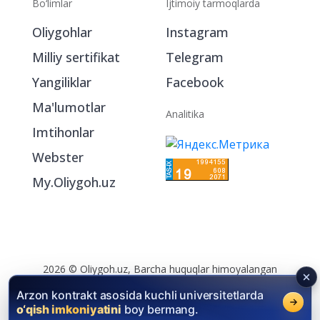
Bo‘limlar
Ijtimoiy tarmoqlarda
Oliygohlar
Instagram
Milliy sertifikat
Telegram
Yangiliklar
Facebook
Ma'lumotlar
Analitika
Imtihonlar
Webster
My.Oliygoh.uz
Arzon kontrakt asosida kuchli universitetlarda
o‘qish imkoniyatini
boy bermang.