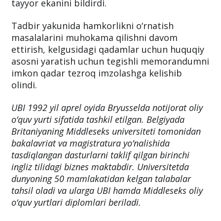
tayyor ekanini bildirdi.
Tadbir yakunida hamkorlikni o‘rnatish
masalalarini muhokama qilishni davom
ettirish, kelgusidagi qadamlar uchun huquqiy
asosni yaratish uchun tegishli memorandumni
imkon qadar tezroq imzolashga kelishib
olindi.
UBI 1992 yil aprel oyida Bryusselda notijorat oliy
o‘quv yurti sifatida tashkil etilgan. Belgiyada
Britaniyaning Middleseks universiteti tomonidan
bakalavriat va magistratura yo‘nalishida
tasdiqlangan dasturlarni taklif qilgan birinchi
ingliz tilidagi biznes maktabdir. Universitetda
dunyoning 50 mamlakatidan kelgan talabalar
tahsil oladi va ularga UBI hamda Middleseks oliy
o‘quv yurtlari diplomlari beriladi.