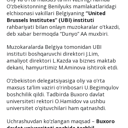
O‘zbekistonning Benilyuks mamlakatlaridagi
elchixonasi vakillari Belgiyaning
“United
Brussels Institutes” (UBI) instituti
rahbariyati bilan onlayn muzokaralar o‘tkazdi,
deb xabar bermoqda “Dunyo” AA muxbiri.
Muzokaralarda Belgiya tomonidan UBI
instituti boshqaruvchi direktori J.Lim,
amaliyot direktori L.Kazda va biznes maktab
dekani, hamyurtimiz M.Aminova ishtirok etdi.
O‘zbekiston delegatsiyasiga oliy va o‘rta
maxsus ta’lim vaziri o‘rinbosari U.Begimqulov
boshchilik qildi. Tadbirda Buxoro davlat
universiteti rektori O.Hamidov va ushbu
universitet o‘qituvchilari ham qatnashdi.
Uchrashuvdan ko‘zlangan maqsad –
Buxoro