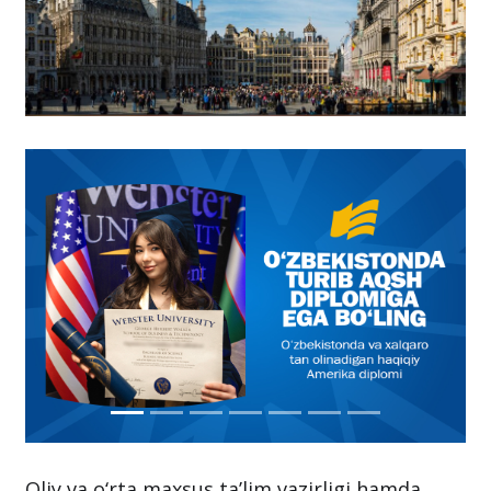
Oliy va o‘rta maxsus ta’lim vazirligi hamda