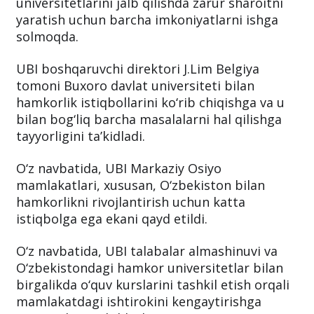
universitetlarini jalb qilishda zarur sharoitni
yaratish uchun barcha imkoniyatlarni ishga
solmoqda.
UBI boshqaruvchi direktori J.Lim Belgiya
tomoni Buxoro davlat universiteti bilan
hamkorlik istiqbollarini ko‘rib chiqishga va u
bilan bog‘liq barcha masalalarni hal qilishga
tayyorligini ta’kidladi.
O‘z navbatida, UBI Markaziy Osiyo
mamlakatlari, xususan, O‘zbekiston bilan
hamkorlikni rivojlantirish uchun katta
istiqbolga ega ekani qayd etildi.
O‘z navbatida, UBI talabalar almashinuvi va
O‘zbekistondagi hamkor universitetlar bilan
birgalikda o‘quv kurslarini tashkil etish orqali
mamlakatdagi ishtirokini kengaytirishga