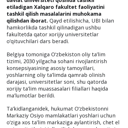
davlat universiteti qoshida tashkil
etiladigan Xalqaro fakultet faoliyatini
tashkil qilish masalalarini muhokama
qilishdan iborat.
Qayd etilishicha, UBI bilan
hamkorlikda tashkil qilinadigan ushbu
fakultetda qator xorijiy universitetlar
o‘qituvchilari dars beradi.
Belgiya tomoniga O‘zbekiston oliy ta’lim
tizimi, 2030 yilgacha sohani rivojlantirish
konsepsiyasining asosiy tamoyillari,
yoshlarning oliy ta’limda qamrab olinish
darajasi, universitetlar soni, shu qatorda
xorijiy ta’lim muassasalari filiallari haqida
ma’lumotlar berildi.
Ta’kidlanganidek, hukumat O‘zbekistonni
Markaziy Osiyo mamlakatlari yoshlari uchun
o‘ziga xos ta’lim markaziga aylantirish, chet el