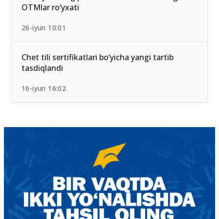
15-iyun 10:27
2026-yilda eng past ball bilan kirsa bo‘ladigan
OTMlar ro‘yxati
26-iyun 10:01
Chet tili sertifikatlari bo‘yicha yangi tartib
tasdiqlandi
16-iyun 16:02