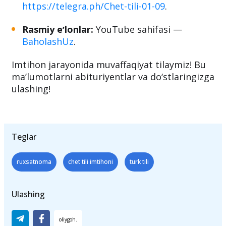
Qo‘shimcha maʼlumot:
Imtihon joylari va geolokatsiya:
https://telegra.ph/Chet-tili-01-09
.
Rasmiy eʼlonlar:
YouTube sahifasi —
BaholashUz
.
Imtihon jarayonida muvaffaqiyat tilaymiz! Bu
maʼlumotlarni abituriyentlar va do‘stlaringizga
ulashing!
Teglar
ruxsatnoma
chet tili imtihoni
turk tili