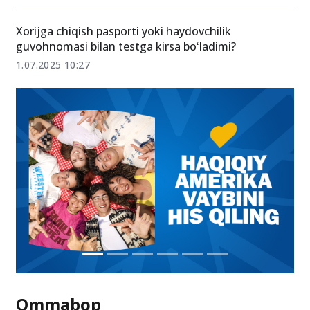
Chet tili imtihoni uchun ruxsatnomalar taqdim etildi
11-fevral 13:00
Xorijga chiqish pasporti yoki haydovchilik
guvohnomasi bilan testga kirsa boʻladimi?
1.07.2025 10:27