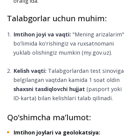
Yozma qism:
2025-yil 12-yanvar;
Gapirish ko‘nikmasi:
2025-yil 13-22-yanvar
oralig‘ida.
Talabgorlar uchun muhim:
Imtihon joyi va vaqti:
"Mening arizalarim"
bo‘limida ko‘rishingiz va ruxsatnomani
yuklab olishingiz mumkin (my.gov.uz).
Kelish vaqti:
Talabgorlardan test sinoviga
belgilangan vaqtdan kamida 1 soat oldin
shaxsni tasdiqlovchi hujjat
(pasport yoki
ID-karta) bilan kelishlari talab qilinadi.