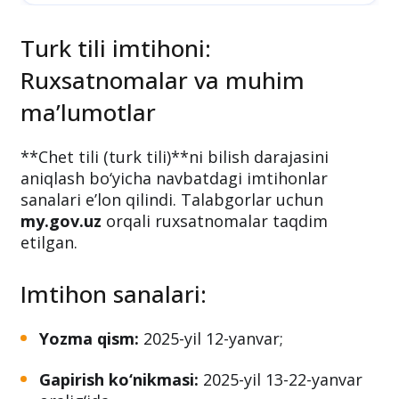
Turk tili imtihoni:
Ruxsatnomalar va muhim
maʼlumotlar
**Chet tili (turk tili)**ni bilish darajasini
aniqlash bo‘yicha navbatdagi imtihonlar
sanalari eʼlon qilindi. Talabgorlar uchun
my.gov.uz
orqali ruxsatnomalar taqdim
etilgan.
Imtihon sanalari: