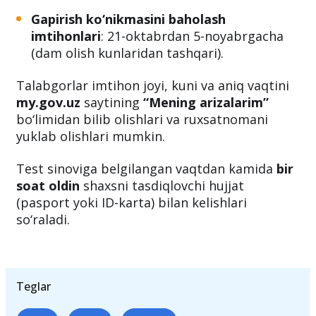
Gapirish ko‘nikmasini baholash
imtihonlari
: 21-oktabrdan 5-noyabrgacha
(dam olish kunlaridan tashqari).
Talabgorlar imtihon joyi, kuni va aniq vaqtini
my.gov.uz
saytining
“Mening arizalarim”
bo‘limidan bilib olishlari va ruxsatnomani
yuklab olishlari mumkin.
Test sinoviga belgilangan vaqtdan kamida
bir
soat oldin
shaxsni tasdiqlovchi hujjat
(pasport yoki ID-karta) bilan kelishlari
so‘raladi.
Teglar