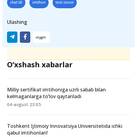
chet tili
imtihon
test sinovi
Ulashing
O‘xshash xabarlar
Milliy sertifikat imtihoniga uzrli sabab bilan
kelmaganlarga to‘lov qaytariladi
04-avgust 23:05
Toshkent Ijtimoiy Innovatsiya Universitetida ichki
qabul imtihonlari!