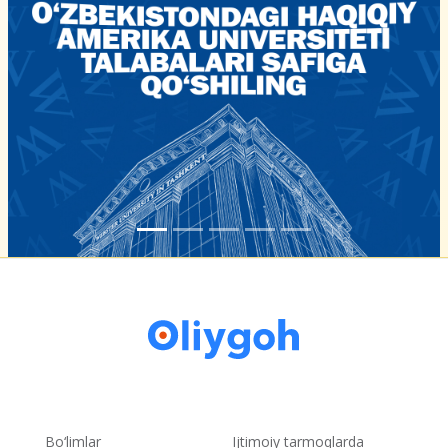
Bo‘limlar
Ijtimoiy tarmoqlarda