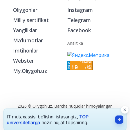
Oliygohlar
Instagram
Milliy sertifikat
Telegram
Yangiliklar
Facebook
Ma'lumotlar
Analitika
Imtihonlar
Webster
My.Oliygoh.uz
2026 © Oliygoh.uz, Barcha huquqlar himoyalangan
Reklama
/
Foydalanish shartlari
IT mutaxassisi bo‘lishni istasangiz,
TOP
universitetlarga
hozir hujjat topshiring.