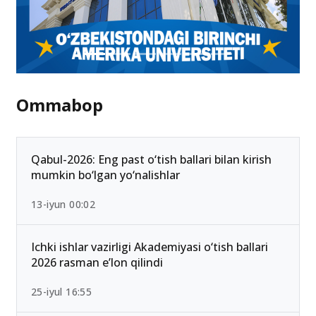
Ommabop
Qabul-2026: Eng past o‘tish ballari bilan kirish
mumkin bo‘lgan yo‘nalishlar
13-iyun 00:02
Ichki ishlar vazirligi Akademiyasi o‘tish ballari
2026 rasman e’lon qilindi
25-iyul 16:55