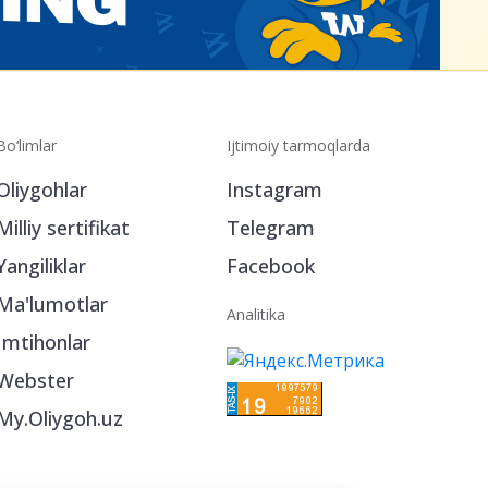
Bo‘limlar
Ijtimoiy tarmoqlarda
Oliygohlar
Instagram
Milliy sertifikat
Telegram
Yangiliklar
Facebook
Ma'lumotlar
Analitika
Imtihonlar
Webster
My.Oliygoh.uz