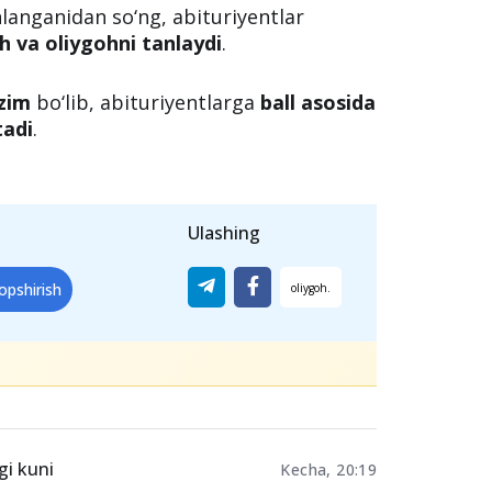
langanidan so‘ng, abituriyentlar
sh va oliygohni tanlaydi
.
izim
bo‘lib, abituriyentlarga
ball asosida
tadi
.
Ulashing
opshirish
gi kuni
Kecha, 20:19