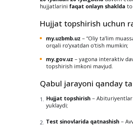
hujjatlarini
faqat onlayn shaklda
to
Hujjat topshirish uchun r
my.uzbmb.uz
– “Oliy ta’lim muass
orqali ro‘yxatdan o‘tish mumkin;
my.gov.uz
– yagona interaktiv dav
topshirish imkoni mavjud.
Qabul jarayoni qanday tar
Hujjat topshirish
– Abituriyentlar 
yuklaydi;
Test sinovlarida qatnashish
– Avv