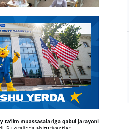
iy ta’lim muassasalariga qabul jarayoni
. Bu oraliqda abituriyentlar