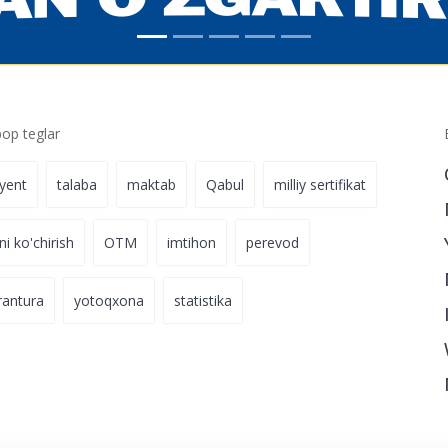
p teglar
iyent
talaba
maktab
Qabul
milliy sertifikat
ni ko'chirish
OTM
imtihon
perevod
rantura
yotoqxona
statistika