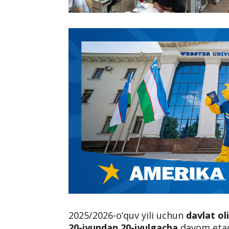
2025/2026-o‘quv yili uchun
davlat ol
20-iyundan 20-iyulgacha
davom etadi