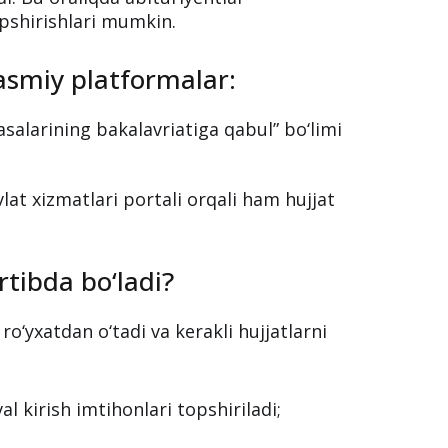
pshirishlari mumkin.
asmiy platformalar:
asalarining bakalavriatiga qabul” bo‘limi
lat xizmatlari portali orqali ham hujjat
tibda bo‘ladi?
ro‘yxatdan o‘tadi va kerakli hujjatlarni
al kirish imtihonlari topshiriladi;