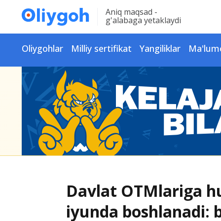
Aniq maqsad -
g'alabaga yetaklaydi
Oliygohlar
Milliy sertifikat
Yangiliklar
Ma'lum
Davlat OTMlariga huj
iyunda boshlanadi: b