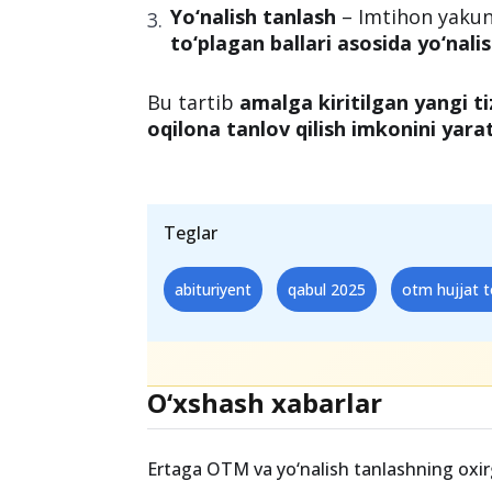
Yo‘nalish tanlash
– Imtihon yakun
to‘plagan ballari asosida yo‘nali
Bu tartib
amalga kiritilgan yangi t
oqilona tanlov qilish imkonini yara
Teglar
abituriyent
qabul 2025
otm hujjat t
O‘xshash xabarlar
Ertaga OTM va yo‘nalish tanlashning oxir