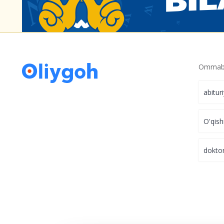
Ommabo
abitur
O'qish
dokto