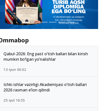
Ommabop
Qabul-2026: Eng past o‘tish ballari bilan kirish
mumkin bo‘lgan yo‘nalishlar
13-iyun 00:02
Ichki ishlar vazirligi Akademiyasi o‘tish ballari
2026 rasman e’lon qilindi
25-iyul 16:55