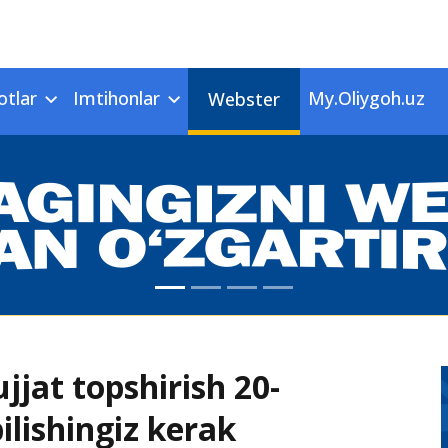
otlar
Imtihonlar
My.Oliygoh.uz
Webster
jat topshirish 20-
ilishingiz kerak