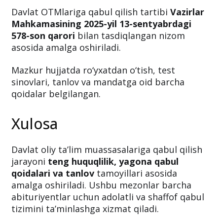
Davlat OTMlariga qabul qilish tartibi
Vazirlar
Mahkamasining 2025-yil 13-sentyabrdagi
578-son qarori
bilan tasdiqlangan nizom
asosida amalga oshiriladi.
Mazkur hujjatda ro‘yxatdan o‘tish, test
sinovlari, tanlov va mandatga oid barcha
qoidalar belgilangan.
Xulosa
Davlat oliy ta’lim muassasalariga qabul qilish
jarayoni
teng huquqlilik, yagona qabul
qoidalari va tanlov
tamoyillari asosida
amalga oshiriladi. Ushbu mezonlar barcha
abituriyentlar uchun adolatli va shaffof qabul
tizimini ta’minlashga xizmat qiladi.