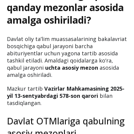
qanday mezonlar asosida
amalga oshiriladi?
Davlat oliy ta’lim muassasalarining bakalavriat
bosqichiga qabul jarayoni barcha
abituriyentlar uchun yagona tartib asosida
tashkil etiladi. Amaldagi qoidalarga ko‘ra,
qabul jarayoni
uchta asosiy mezon
asosida
amalga oshiriladi.
Mazkur tartib
Vazirlar Mahkamasining 2025-
yil 13-sentyabrdagi 578-son qarori
bilan
tasdiqlangan.
Davlat OTMlariga qabulning
asosiy mezonlari