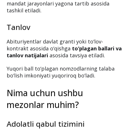
mandat jarayonlari yagona tartib asosida
tashkil etiladi.
Tanlov
Abituriyentlar davlat granti yoki to‘lov-
kontrakt asosida o‘qishga
to‘plagan ballari va
tanlov natijalari
asosida tavsiya etiladi.
Yuqori ball to‘plagan nomzodlarning talaba
bo‘lish imkoniyati yuqoriroq bo‘ladi.
Nima uchun ushbu
mezonlar muhim?
Adolatli qabul tizimini