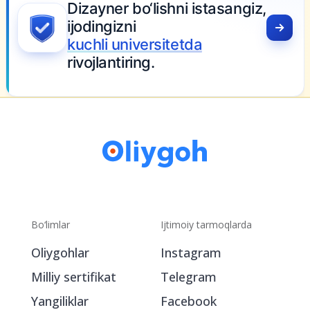
lishni istasangiz,
rsitetda
.
Bo‘limlar
Ijtimoiy tarmoqlarda