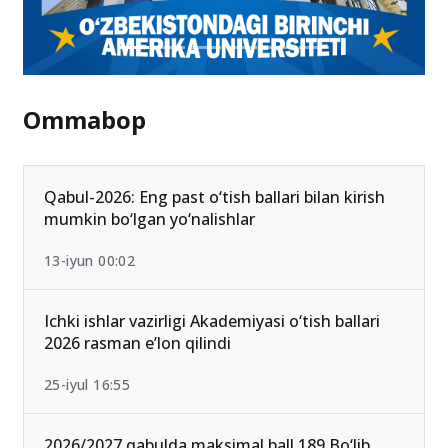
Ommabop
Qabul-2026: Eng past o‘tish ballari bilan kirish
mumkin bo‘lgan yo‘nalishlar
13-iyun 00:02
Ichki ishlar vazirligi Akademiyasi o‘tish ballari
2026 rasman e’lon qilindi
25-iyul 16:55
2026/2027 qabulda maksimal ball 189 Bo‘lib