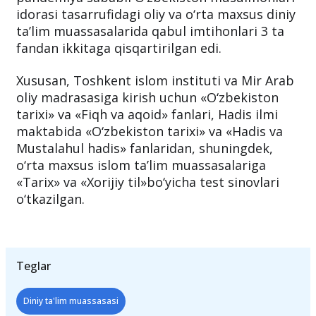
idorasi tasarrufidagi oliy va o‘rta maxsus diniy
ta’lim muassasalarida qabul imtihonlari 3 ta
fandan ikkitaga qisqartirilgan edi.
Xususan, Toshkent islom instituti va Mir Arab
oliy madrasasiga kirish uchun «O‘zbekiston
tarixi» va «Fiqh va aqoid» fanlari, Hadis ilmi
maktabida «O‘zbekiston tarixi» va «Hadis va
Mustalahul hadis» fanlaridan, shuningdek,
o‘rta maxsus islom ta’lim muassasalariga
«Tarix» va «Xorijiy til»bo‘yicha test sinovlari
o‘tkazilgan.
Teglar
Diniy ta'lim muassasasi