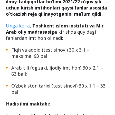
ilmiy-tadqiqotlar bo‘limi 2021/22 o‘quv yili
uchun kirish imtihonlari qaysi fanlar asosida
o‘tkazish reja qilinayotganini ma’lum qildi.
Unga ko‘ra
,
Toshkent islom instituti va Mir
Arab oliy madrasasiga
kirishda quyidagi
fanlardan imtihon olinadi:
Fiqh va aqoid (test sinovi) 30 x 3,1 –
maksimal 93 ball;
Arab tili (og‘zaki, ijodiy imtihon) 30 x 2,1 –
63 ball;
O‘zbekiston tarixi (test sinovi) 30 x 1,1 – 33
ball.
Hadis ilmi maktabi: