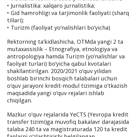
Jumladan:
• Matnshunoslik va adabiy manbashunoslik;
• Jurnalistika: xalqaro jurnalistika;
• Gid hamrohligi va tarjimonlik faoliyati (sharq
tillari);
• Turizm (faoliyat yo‘nalishlari bo‘yicha)
Rektorning ta’kidlashicha, OTMda yangi 2 ta
mutaxassislik – Etnografiya, etnologiya va
antropologiya hamda Turizm (yo‘nalishlar va
faoliyat turlari) bo‘yicha qabul kvotalari
shakllantirilgan. 2020/2021 o‘quv yilidan
boshlab birinchi bosqich talabalari uchun
o‘quv jarayoni kredit-modul tizimiga o‘tkazish
maqsadida yangi o‘quv rejalari ishlab
chiqilgan.
Mazkur o‘quv rejalarida YeCTS (Yevropa kredit