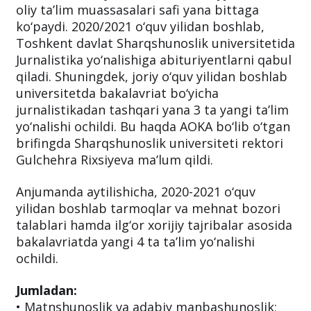
O‘zbekistonda jurnalist kadrlar tayyorlovchi
oliy ta’lim muassasalari safi yana bittaga
ko‘paydi. 2020/2021 o‘quv yilidan boshlab,
Toshkent davlat Sharqshunoslik universitetida
Jurnalistika yo‘nalishiga abituriyentlarni qabul
qiladi. Shuningdek, joriy o‘quv yilidan boshlab
universitetda bakalavriat bo‘yicha
jurnalistikadan tashqari yana 3 ta yangi ta’lim
yo‘nalishi ochildi. Bu haqda AOKA bo‘lib o‘tgan
brifingda Sharqshunoslik universiteti rektori
Gulchehra Rixsiyeva ma’lum qildi.
Anjumanda aytilishicha, 2020-2021 o‘quv
yilidan boshlab tarmoqlar va mehnat bozori
talablari hamda ilg‘or xorijiy tajribalar asosida
bakalavriatda yangi 4 ta ta’lim yo‘nalishi
ochildi.