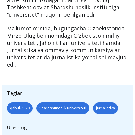
Eslatib o‘tamiz, O‘zbekiston Respublikasi
Prezidenti Shavkat Miziyoyevning joriy yil 16
aprel kuni imzolagani qaroriga muvofiq
Toshkent davlat Sharqshunoslik institutiga
“universitet” maqomi berilgan edi.
Ma’lumot o‘rnida, bugungacha O‘zbekistonda
Mirzo Ulug‘bek nomidagi O‘zbekiston milliy
universiteti, Jahon tillari universiteti hamda
Jurnalistika va ommaviy kommunikatsiyalar
universitetlarida jurnalistika yo‘nalishi mavjud
edi.
Teglar
qabul-2020
Sharqshunoslik universiteti
jurnalistika