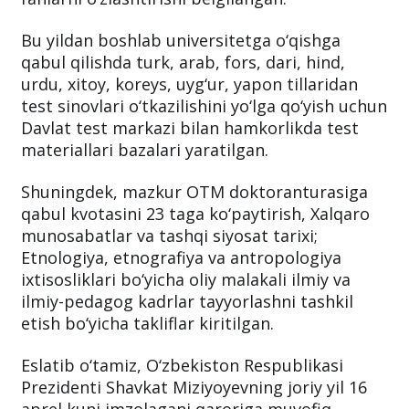
transfer tizimi)ga muvofiq bakalavr darajasida
talaba 240 ta va magistraturada 120 ta kredit
fanlarni o‘zlashtirishi belgilangan.
Bu yildan boshlab universitetga o‘qishga
qabul qilishda turk, arab, fors, dari, hind,
urdu, xitoy, koreys, uyg‘ur, yapon tillaridan
test sinovlari o‘tkazilishini yo‘lga qo‘yish uchun
Davlat test markazi bilan hamkorlikda test
materiallari bazalari yaratilgan.
Shuningdek, mazkur OTM doktoranturasiga
qabul kvotasini 23 taga ko‘paytirish, Xalqaro
munosabatlar va tashqi siyosat tarixi;
Etnologiya, etnografiya va antropologiya
ixtisosliklari bo‘yicha oliy malakali ilmiy va
ilmiy-pedagog kadrlar tayyorlashni tashkil
etish bo‘yicha takliflar kiritilgan.