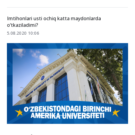
“Sirtqi ta’lim shaklida imtihonlar onlayn bo‘ladimi?”
13.08.2020 15:56
Imtihonlari usti ochiq katta maydonlarda
o‘tkaziladimi?
5.08.2020 10:06