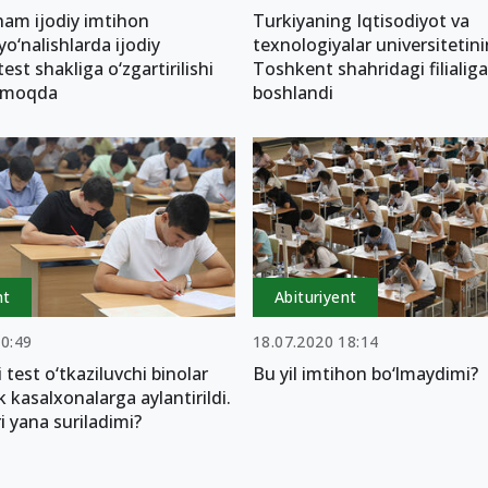
ham ijodiy imtihon
Turkiyaning Iqtisodiyot va
yo‘nalishlarda ijodiy
texnologiyalar universitetin
est shakliga o‘zgartirilishi
Toshkent shahridagi filialig
ilmoqda
boshlandi
nt
Abituriyent
20:49
18.07.2020 18:14
test o‘tkaziluvchi binolar
Bu yil imtihon bo‘lmaydimi?
k kasalxonalarga aylantirildi.
i yana suriladimi?