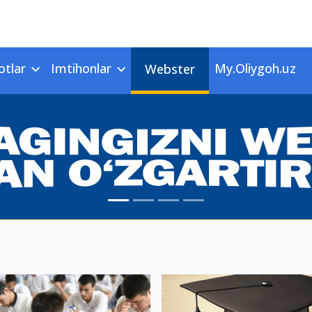
otlar
Imtihonlar
My.Oliygoh.uz
Webster