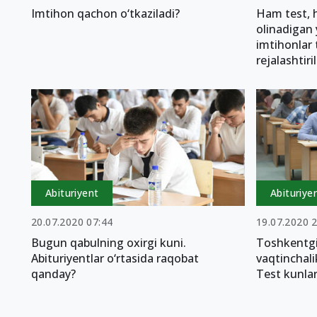
Imtihon qachon o‘tkaziladi?
Ham test, 
olinadigan 
imtihonlar t
rejalashtir
Abituriyent
Abituriye
20.07.2020 07:44
19.07.2020 
Bugun qabulning oxirgi kuni.
Toshkentgi 
Abituriyentlar o‘rtasida raqobat
vaqtinchali
qanday?
Test kunlar