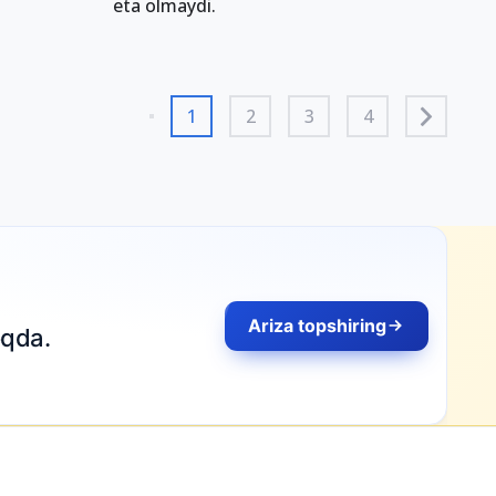
eta olmaydi.
1
2
3
4
Ariza topshiring
qda.