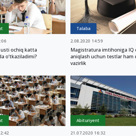
nt
Talaba
:06
2.08.2020 14:59
 usti ochiq katta
Magistratura imtihoniga IQ 
a o‘tkaziladimi?
aniqlash uchun testlar ham q
vazirlik
nt
Abituriyent
12:42
21.07.2020 16:32