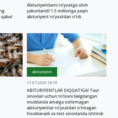
Abituriyentlarni ro‘yxatga olish
ing
yakunlandi! 1.5 millionga yaqin
a qabul
abituriyent ro‘yxatdan o‘tdi.
Abituriyent
17.07.2020 16:10
ABITURIYENTLAR DIQQATIGA! Test
sinovlari uchun to‘lovni belgilangan
muddatda amalga oshirmagan
abituriyentlar ro‘yxatdan o‘tmagan
hisoblanadi va test sinovlarida ishtirok