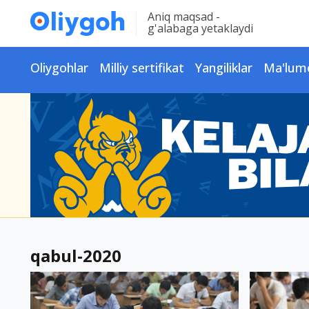
Aniq maqsad -
g'alabaga yetaklaydi
Oliygohlar
Milliy sertifikat
Yangiliklar
Ma'lum
qabul-2020