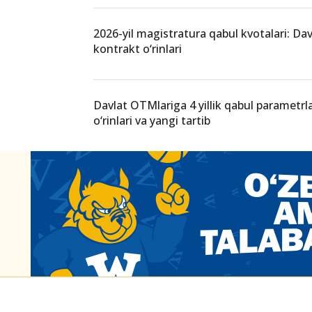
so‘nggi ma’lumotlar
SAT 1200 ball bilan qaysi magistratura yo‘
grant asosida kirish mumkin?
2026-yil magistratura qabul kvotalari: Dav
kontrakt o‘rinlari
Davlat OTMlariga 4 yillik qabul parametrla
o‘rinlari va yangi tartib