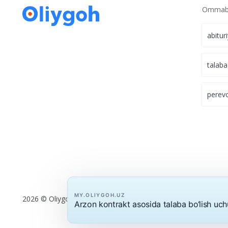
Ommabo
abitur
talaba
perev
MY.OLIYGOH.UZ
Arzon kontrakt asosida talaba bo‘lish uc