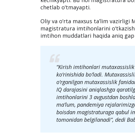
O‘zbekistonda karantin choralari kuch
olgani sababli oliy ta’lim muassasala
kechikyapti. Bu hol magistratura bo
chetlab o‘tmayapti.
Oliy va o‘rta maxsus ta’lim vazirlig
magistratura imtihonlarini o‘tkazis
imtihon muddatlari haqida aniq gap
“Kirish imtihonlari mutaxassislik 
ko‘rinishida bo‘ladi. Mutaxassisl
o‘rganilgan mutaxassislik fanida
IQ darajasini aniqlashga qaratilga