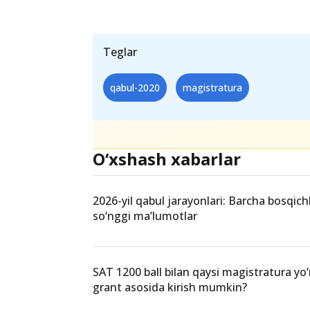
imtihonlarini 3 avgustdan boshla
ma’lum, pandemiya rejalarimizga
boisdan magistraturaga qabul im
tomonidan belgilanadi”, dedi Ba
Teglar
qabul-2020
magistratura
O‘xshash xabarlar
2026-yil qabul jarayonlari: Barcha bosqich