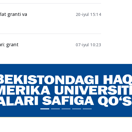
nalishlariga
22-iyul 18:50
lat granti va
20-iyul 15:14
ri: grant
07-iyul 10:23