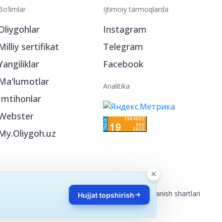
Bo‘limlar
Ijtimoiy tarmoqlarda
Oliygohlar
Instagram
Milliy sertifikat
Telegram
Yangiliklar
Facebook
Ma'lumotlar
Analitika
Imtihonlar
Webster
Hujjat topshirish
My.Oliygoh.uz