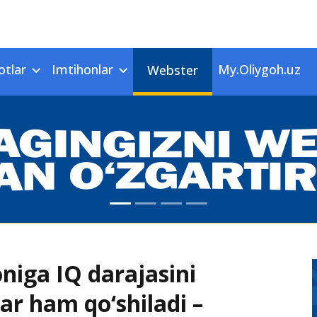
otlar
Imtihonlar
My.Oliygoh.uz
Webster
niga IQ darajasini
ar ham qo‘shiladi –