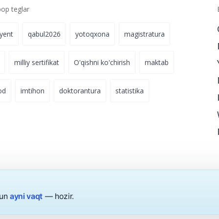
p teglar
iyent
qabul2026
yotoqxona
magistratura
milliy sertifikat
O'qishni ko'chirish
maktab
od
imtihon
doktorantura
statistika
hun
ayni vaqt
— hozir.