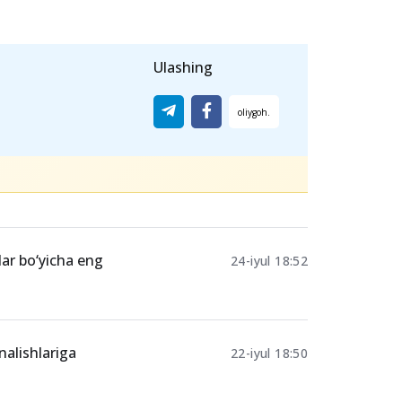
sh rejalashtirilgan edi. Barchangizga
 o‘zgartirishlar kiritmoqda. Shu
tihonlari vaqti ham Davlat komissiyasi
bashev.
Ulashing
lar bo‘yicha eng
24-iyul 18:52