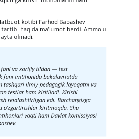
aytirilishi va koronavirus tarqalishi avj
riga kirish imtihonlarini o‘tkazish ham
sqichiga kirish imtihonlarini ham
i Matbuot kotibi Farhod Babashev
h tartibi haqida ma’lumot berdi. Ammo u
 ayta olmadi.
fani va xorijiy tildan — test
ik fani imtihonida bakalavriatda
n tashqari ilmiy-pedagogik layoqatni va
n testlar ham kiritiladi. Kirishi