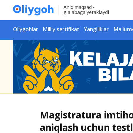
Aniq maqsad -
g'alabaga yetaklaydi
Oliygohlar
Milliy sertifikat
Yangiliklar
Ma'lum
Magistratura imtiho
aniqlash uchun testl