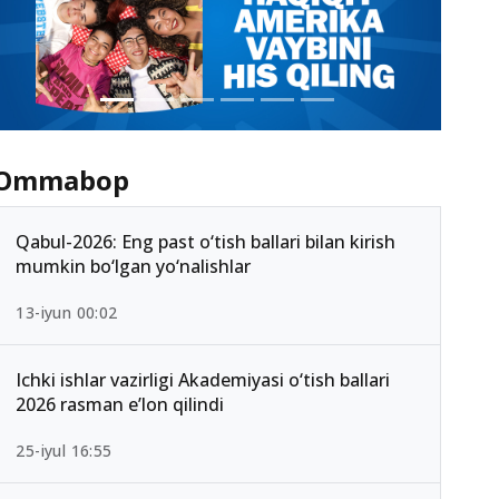
Ommabop
Qabul-2026: Eng past o‘tish ballari bilan kirish
mumkin bo‘lgan yo‘nalishlar
13-iyun 00:02
Ichki ishlar vazirligi Akademiyasi o‘tish ballari
2026 rasman e’lon qilindi
25-iyul 16:55