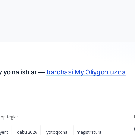
 yo‘nalishlar —
barchasi My.Oliygoh.uz’da
.
p teglar
iyent
qabul2026
yotoqxona
magistratura