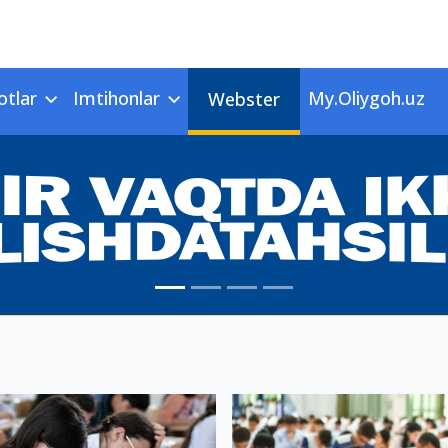
otlar
Imtihonlar
My.Oliygoh.uz
Webster