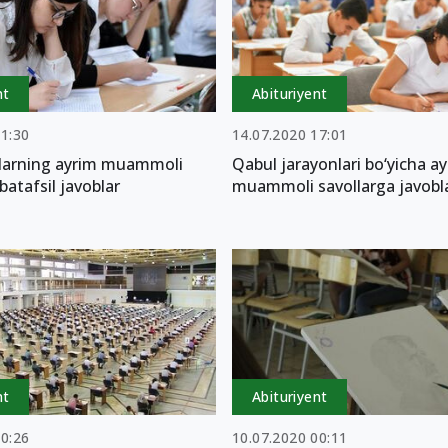
nt
Abituriyent
21:30
14.07.2020 17:01
tlarning ayrim muammoli
Qabul jarayonlari bo‘yicha a
batafsil javoblar
muammoli savollarga javobl
nt
Abituriyent
00:26
10.07.2020 00:11