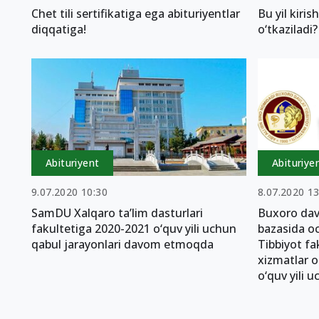
Chet tili sertifikatiga ega abituriyentlar
Bu yil kiri
diqqatiga!
o‘tkaziladi?
Abituriyent
Abituriye
9.07.2020 10:30
8.07.2020 13
SamDU Xalqaro ta’lim dasturlari
Buxoro davl
fakultetiga 2020-2021 o‘quv yili uchun
bazasida o
qabul jarayonlari davom etmoqda
Tibbiyot fak
xizmatlar o
o‘quv yili 