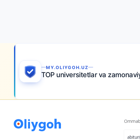
MY.OLIYGOH.UZ
TOP universitetlar va zamonaviy
Ommabo
abitur