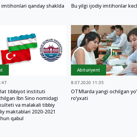
sh imtihonlari qanday shaklda
Bu yilgi ijodiy imtihonlar kech
nt
Abituriyent
:47
8.07.2020 11:35
at tibbiyot instituti
OTMlarda yangi ochilgan yo‘
chilgan Ibn Sino nomidagi
ro‘yxati
ulteti va malakali tibbiy
liy maktablari 2020-2021
uchun qabul