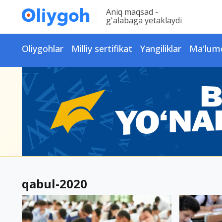
Aniq maqsad -
g'alabaga yetaklaydi
Oliygohlar
Milliy sertifikat
Yangiliklar
Ma'lum
qabul-2020