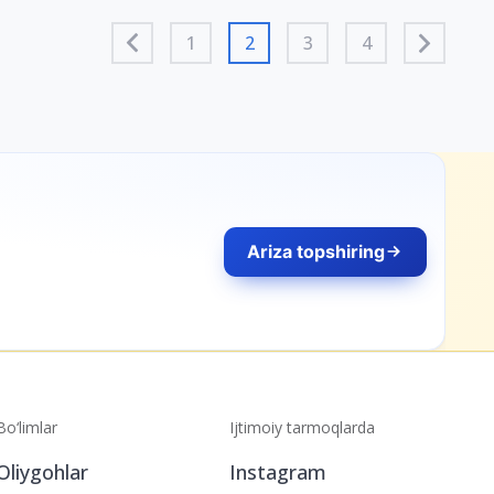
1
2
3
4
Ariza topshiring
Bo‘limlar
Ijtimoiy tarmoqlarda
Oliygohlar
Instagram