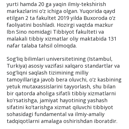
yurti hamda 20 ga yaqin ilmiy-tekshirish
markazlarini o‘z ichiga olgan. Yuqorida qayd
etilgan 2 ta fakultet 2019 yilda Buxoroda o‘z
faoliyatini boshladi. Hozirgi vaqtda mazkur
Ibn Sino nomidagi Tibbiyot fakulteti va
malakali tibbiy xizmatlar oliy maktabida 131
nafar talaba tahsil olmoqda.
Sog‘liq bilimlari universitetining (Istambul,
Turkiya) asosiy vazifasi xalqaro standartlar va
sog‘liqni saqlash tizimining milliy
tamoyillariga javob bera oluvchi, o‘z kasbining
yetuk mutaxassislarini tayyorlash, shu bilan
bir qatorda aholiga sifatli tibbiy xizmatlarni
ko‘rsatishga, jamiyat hayotining yashash
sifatini ko‘tarishga xizmat qiluvchi tibbiyot
sohasidagi fundamental va ilmiy-amaliy
tadqiqotlarni amalaga oshirishdan iboratdir.