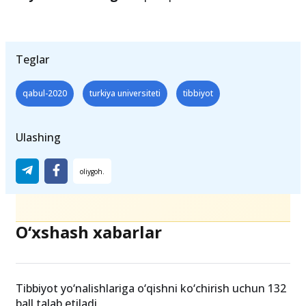
Teglar
qabul-2020
turkiya universiteti
tibbiyot
Ulashing
O‘xshash xabarlar
Tibbiyot yo‘nalishlariga o‘qishni ko‘chirish uchun 132
ball talab etiladi