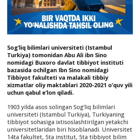
Sog‘liq bilimlari universiteti (Istambul
Turkiya) tomonidan Abu Ali ibn Sino
nomidagi Buxoro davlat tibbiyot instituti
bazasida ochilgan Ibn Sino nomidagi
Tibbiyot fakulteti va malakali tibbiy
xizmatlar oliy maktablari 2020-2021 o‘quv yili
uchun qabul e’lon qiladi.
1903 yilda asos solingan Sog‘liq bilimlari
universiteti (Istambul Turkiya), Turkiyaning
tibbiyot sohasiga ixtisoslashtirilgan yetakchi
universitetlaridan biri hisoblanadi. Universitet
14ta fakultet, 5ta institut, 5ta tibbiyot bilim