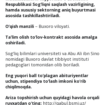
Respublikasi Sog‘liqni saqlash vazirligining,
hamda xususiy sektorning aniq buyurtmasi
asosida tashkillashtiriladi.
O‘qish manzili
– Buxoro viloyati.
Ta’lim olish to‘lov-kontrakt asosida amalga
oshiriladi.
Sog‘liq bilimlari universiteti va Abu Ali ibn Sino
nomidagi Buxoro davlat tibbiyot instituti
pedagoglari tomonidan olib boriladi.
Eng yuqori ball to‘plagan abituriyentlar
uchun, stipendiya to‘lash imkoni ko‘rib
chiqilmoqda.
Ariza topshirish uchun quyidagi havola orqali
ruyxatdan o‘ting:
http://qabul.bsmi.uz/