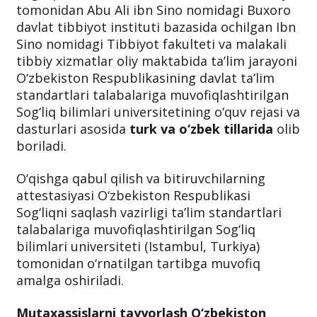
tomonidan Abu Ali ibn Sino nomidagi Buxoro
davlat tibbiyot instituti bazasida ochilgan Ibn
Sino nomidagi Tibbiyot fakulteti va malakali
tibbiy xizmatlar oliy maktabida ta’lim jarayoni
O‘zbekiston Respublikasining davlat ta’lim
standartlari talabalariga muvofiqlashtirilgan
Sog‘liq bilimlari universitetining o‘quv rejasi va
dasturlari asosida
turk va o‘zbek tillarida
olib
boriladi.
O‘qishga qabul qilish va bitiruvchilarning
attestasiyasi O‘zbekiston Respublikasi
Sog‘liqni saqlash vazirligi ta’lim standartlari
talabalariga muvofiqlashtirilgan Sog‘liq
bilimlari universiteti (Istambul, Turkiya)
tomonidan o‘rnatilgan tartibga muvofiq
amalga oshiriladi.
Mutaxassislarni tayyorlash O‘zbekiston