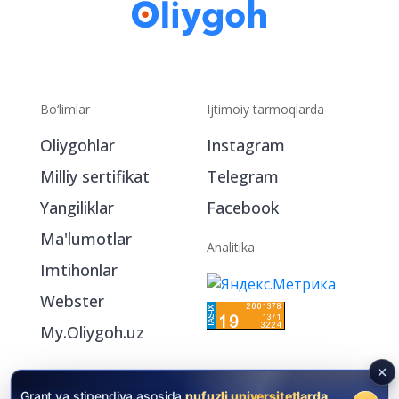
Bo‘limlar
Ijtimoiy tarmoqlarda
Oliygohlar
Instagram
Milliy sertifikat
Telegram
Yangiliklar
Facebook
Ma'lumotlar
Analitika
Imtihonlar
Webster
My.Oliygoh.uz
Grant va stipendiya asosida
nufuzli universitetlarda