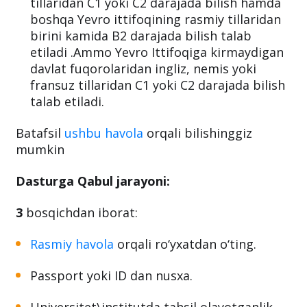
tillaridan C1 yoki C2 darajada bilish hamda
boshqa Yevro ittifoqining rasmiy tillaridan
birini kamida B2 darajada bilish talab
etiladi .Ammo Yevro Ittifoqiga kirmaydigan
davlat fuqorolaridan ingliz, nemis yoki
fransuz tillaridan C1 yoki C2 darajada bilish
talab etiladi.
Batafsil
ushbu havola
orqali bilishinggiz
mumkin
Dasturga Qabul jarayoni:
3
bosqichdan iborat:
Rasmiy havola
orqali ro‘yxatdan o‘ting.
Passport yoki ID dan nusxa.
Universitet\institutda tahsil olayotganlik