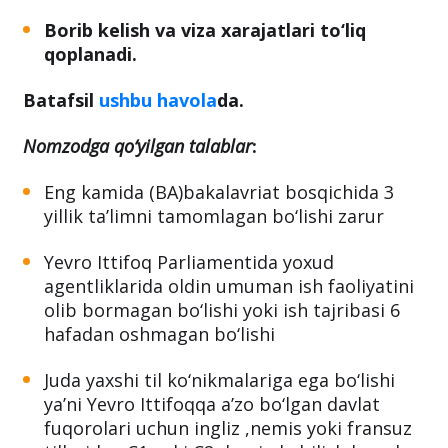
Borib kelish va viza xarajatlari to‘liq
qoplanadi.
Batafsil
ushbu havola
da.
Nomzodga qo‘yilgan talablar
:
Eng kamida (BA)bakalavriat bosqichida 3
yillik ta’limni tamomlagan bo‘lishi zarur
Yevro Ittifoq Parliamentida yoxud
agentliklarida oldin umuman ish faoliyatini
olib bormagan bo‘lishi yoki ish tajribasi 6
hafadan oshmagan bo‘lishi
Juda yaxshi til ko‘nikmalariga ega bo‘lishi
ya’ni Yevro Ittifoqqa a’zo bo‘lgan davlat
fuqorolari uchun ingliz ,nemis yoki fransuz