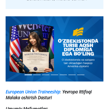
European Union Traineeship
:
Yevropa Ittifoqi
Malaka oshirish Dasturi
Umumiy Ma’lumotlar: