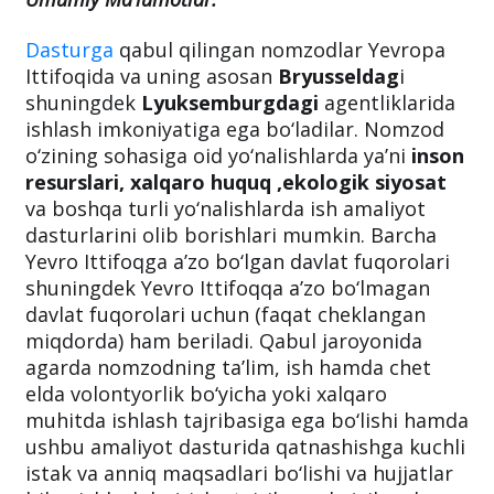
Dasturga
qabul qilingan nomzodlar Yevropa
Ittifoqida va uning asosan
Bryusseldag
i
shuningdek
Lyuksemburgdagi
agentliklarida
ishlash imkoniyatiga ega bo‘ladilar. Nomzod
o‘zining sohasiga oid yo‘nalishlarda ya’ni
inson
resurslari, xalqaro huquq ,ekologik siyosat
va boshqa turli yo‘nalishlarda ish amaliyot
dasturlarini olib borishlari mumkin. Barcha
Yevro Ittifoqga a’zo bo‘lgan davlat fuqorolari
shuningdek Yevro Ittifoqqa a’zo bo‘lmagan
davlat fuqorolari uchun (faqat cheklangan
miqdorda) ham beriladi. Qabul jaroyonida
agarda nomzodning ta’lim, ish hamda chet
elda volontyorlik bo‘yicha yoki xalqaro
muhitda ishlash tajribasiga ega bo‘lishi hamda
ushbu amaliyot dasturida qatnashishga kuchli
istak va anniq maqsadlari bo‘lishi va hujjatlar