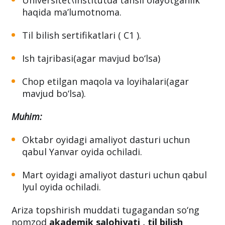
haqida ma’lumotnoma.
Til bilish sertifikatlari ( C1 ).
Ish tajribasi(agar mavjud bo‘lsa)
Chop etilgan maqola va loyihalari(agar
mavjud bo‘lsa).
Muhim:
Oktabr oyidagi amaliyot dasturi uchun
qabul Yanvar oyida ochiladi.
Mart oyidagi amaliyot dasturi uchun qabul
Iyul oyida ochiladi.
Ariza topshirish muddati tugagandan so‘ng
nomzod
akademik salohiyati , til bilish