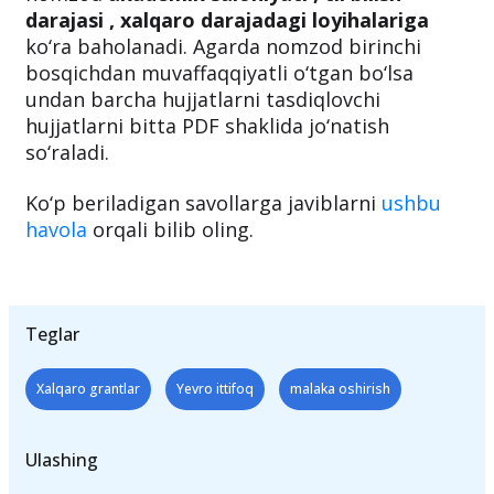
darajasi , xalqaro darajadagi loyihalariga
ko‘ra baholanadi. Agarda nomzod birinchi
bosqichdan muvaffaqqiyatli o‘tgan bo‘lsa
undan barcha hujjatlarni tasdiqlovchi
hujjatlarni bitta PDF shaklida jo‘natish
so‘raladi.
Ko‘p beriladigan savollarga javiblarni
ushbu
havola
orqali bilib oling.
Teglar
Xalqaro grantlar
Yevro ittifoq
malaka oshirish
Ulashing