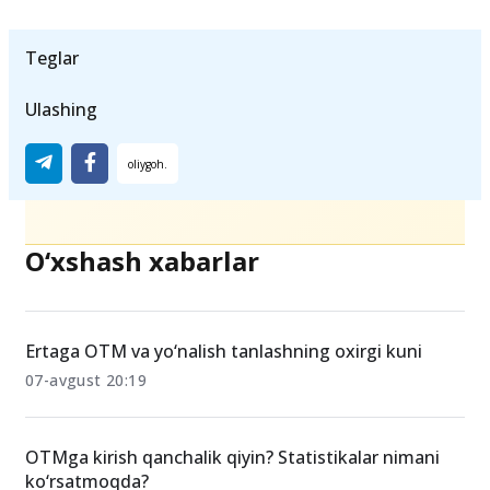
fanlaridan milliy sertifikat imtihonlarini
2024-
yil yanvar
oyida o‘tkazish rejalashtirilgan.
Teglar
Ulashing
O‘xshash xabarlar
Ertaga OTM va yo‘nalish tanlashning oxirgi kuni
07-avgust 20:19