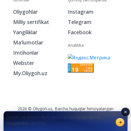
Bo‘limlar
Ijtimoiy tarmoqlarda
Oliygohlar
Instagram
Milliy sertifikat
Telegram
Yangiliklar
Facebook
Ma'lumotlar
Analitika
Imtihonlar
Webster
My.Oliygoh.uz
Chegirmali va arzon kontrakt asosida
universitetga kirish imkoniyati
davom etmoqda.
2026 © Oliygoh.uz, Barcha huquqlar himoyalangan