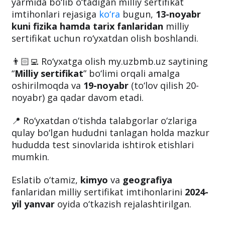
Bilim va malakalarni baholash agentligi
tomonidan e’lon qilingan 2023-yilning 2-
yarmida bo‘lib o‘tadigan milliy sertifikat
imtihonlari rejasiga
ko‘ra
bugun,
13-noyabr
kuni fizika hamda tarix fanlaridan
milliy
sertifikat uchun ro‘yxatdan olish boshlandi.
👨🏻‍💻 Ro‘yxatga olish my.uzbmb.uz saytining
“
Milliy sertifikat
” bo‘limi orqali amalga
oshirilmoqda va
19-noyabr
(to‘lov qilish 20-
noyabr) ga qadar davom etadi.
📍 Ro‘yxatdan o‘tishda talabgorlar o‘zlariga
qulay bo‘lgan hududni tanlagan holda mazkur
hududda test sinovlarida ishtirok etishlari
mumkin.
Eslatib o‘tamiz,
kimyo
va
geografiya