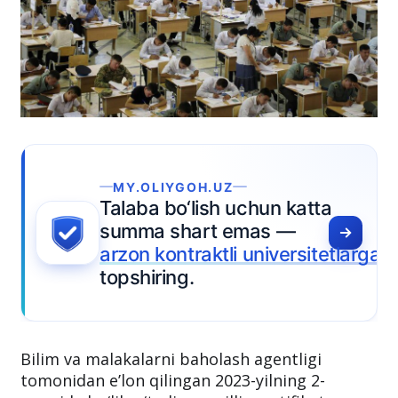
MY.OLIYGOH.UZ
Talaba bo‘lish uchun katta
summa shart emas —
arzon kontraktli universitetlarga
topshiring.