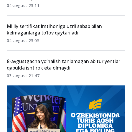
OTMga kirish qanchalik qiyin? Statistikalar nimani
ko‘rsatmoqda?
04-avgust 23:11
Milliy sertifikat imtihoniga uzrli sabab bilan
kelmaganlarga to‘lov qaytariladi
04-avgust 23:05
8-avgustgacha yo‘nalish tanlamagan abituriyentlar
qabulda ishtirok eta olmaydi
03-avgust 21:47