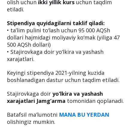
olish uchun
ikki yillik kurs
uchun taqdim
etiladi.
Stipendiya quyidagilarni taklif qiladi:
• ta’lim pulini to‘lash uchun 95 000 AQSh
dollari hajmidagi moliyaviy ko‘mak (yiliga 47
500 AQSh dollari)
• Stajirovkaga doir yo‘lkira va yashash
xarajatlari.
Keyingi stipendiya 2021-yilning kuzida
boshlanadigan dastur uchun taqdim etiladi.
Stajirovkaga doir
yo‘lkira va yashash
xarajatlari Jamg‘arma
tomonidan qoplanadi.
Batafsil ma’lumotni
MANA BU YERDAN
olishingiz mumkin.