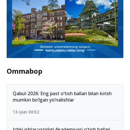
Ommabop
Qabul-2026: Eng past o‘tish ballari bilan kirish
mumkin bo‘lgan yo‘nalishlar
13-iyun 00:02
Ichki ishlar vazirligi Akademiyasi o‘tish ballari