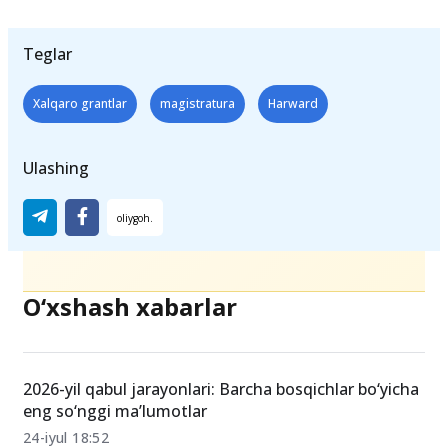
Teglar
Xalqaro grantlar
magistratura
Harward
Ulashing
O‘xshash xabarlar
2026-yil qabul jarayonlari: Barcha bosqichlar bo‘yicha
eng so‘nggi ma’lumotlar
24-iyul 18:52