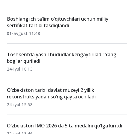
Boshlang‘ich ta’lim o‘qituvchilari uchun milliy
sertifikat tartibi tasdiqlandi
01-avgust 11:48
Toshkentda yashil hududlar kengaytiriladi: Yangi
bog‘lar quriladi
24-iyul 18:13
O‘zbekiston tarixi davlat muzeyi 2 yillik
rekonstruksiyadan so‘ng qayta ochiladi
24-iyul 15:58
O‘zbekiston IMO 2026 da 5 ta medalni qo‘lga kiritdi
22-iyul 18:46