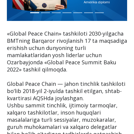
«Global Peace Chain» tashkiloti 2030-yilgacha
BMTning Barqaror rivojlanish 17 ta maqsadiga
erishish uchun dunyoning turli
mamlakatlaridan yosh liderlar uchun
Ozarbayjonda «Global Peace Summit Baku
2022» tashkil qilmoqda.
Global Peace Chain — jahon tinchlik tashkiloti
bo‘lib 2018-yil 2-iyulda tashkil etilgan, shtab-
kvartirasi AQSHda joylashgan.
Ushbu sammit tinchlik, ijtimoiy tarmoqlar,
xalqaro tashkilotlar, inson huquqlari
masalalariga turli sessiyalar, muzokaralar,
guruh muhokamalari va xalqaro delegatlar