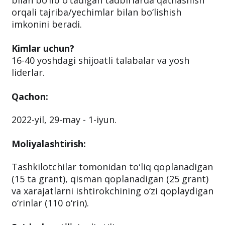
bilan bo‘lib o‘tadigan tadbirlarda qatnashish
orqali tajriba/yechimlar bilan bo‘lishish
imkonini beradi.
Kimlar uchun?
16-40 yoshdagi shijoatli talabalar va yosh
liderlar.
Qachon:
2022-yil, 29-may - 1-iyun.
Moliyalashtirish:
Tashkilotchilar tomonidan toʻliq qoplanadigan
(15 ta grant), qisman qoplanadigan (25 grant)
va xarajatlarni ishtirokchining o‘zi qoplaydigan
o‘rinlar (110 o‘rin).