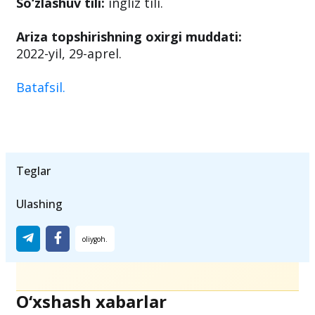
So‘zlashuv tili:
ingliz tili.
Ariza topshirishning oxirgi muddati:
2022-yil, 29-aprel.
Batafsil.
Teglar
Ulashing
O‘xshash xabarlar