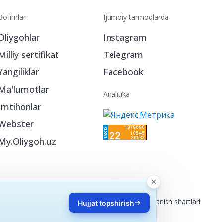
Bo‘limlar
Ijtimoiy tarmoqlarda
Oliygohlar
Instagram
Milliy sertifikat
Telegram
Yangiliklar
Facebook
Ma'lumotlar
Analitika
Imtihonlar
Webster
Hujjat topshirish
My.Oliygoh.uz