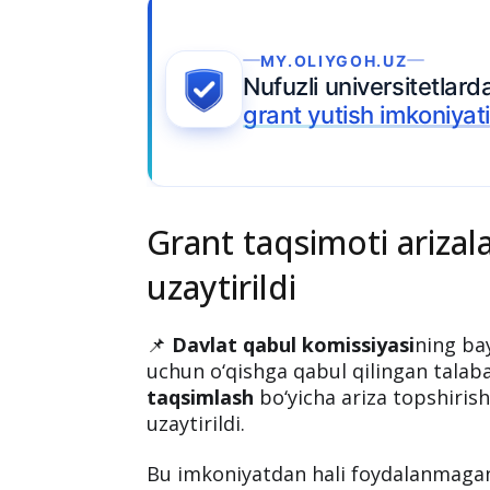
Ariza topshiring
Grant taqsimoti ariza
uzaytirildi