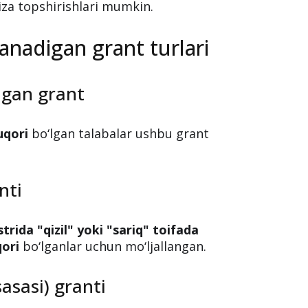
yoniga asosan, 2024/2025-o‘quv yili
alar orasida
ta’lim grantlarini qayta
sh muddati
2025-yil 10-avgust
gacha
n talabalar
kontrakt.edu.uz
yoki
iza topshirishlari mumkin.
lanadigan grant turlari
magan grant
uqori
bo‘lgan talabalar ushbu grant
nti