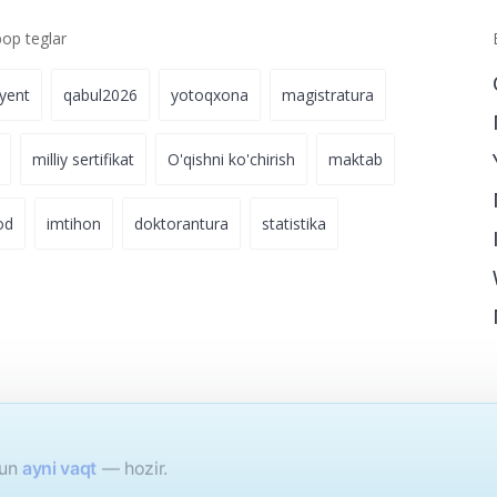
p teglar
iyent
qabul2026
yotoqxona
magistratura
milliy sertifikat
O'qishni ko'chirish
maktab
od
imtihon
doktorantura
statistika
hun
ayni vaqt
— hozir.