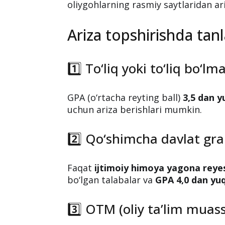
📌
Davlat qabul komissiyasi
ning ba
uchun o‘qishga qabul qilingan talab
taqsimlash
bo‘yicha ariza topshiri
uzaytirildi.
Bu imkoniyatdan hali foydalanmaga
oliygohlarning rasmiy saytlaridan ar
Ariza topshirishda tan
1️⃣ To‘liq yoki to‘liq bo‘l
GPA (o‘rtacha reyting ball)
3,5 dan y
uchun ariza berishlari mumkin.
2️⃣ Qo‘shimcha davlat gra