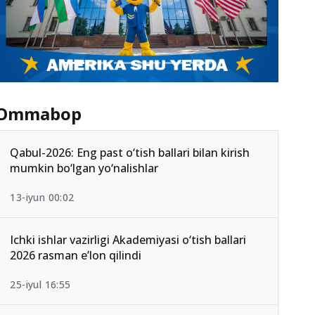
Ommabop
Qabul-2026: Eng past o‘tish ballari bilan kirish
mumkin bo‘lgan yo‘nalishlar
13-iyun 00:02
Ichki ishlar vazirligi Akademiyasi o‘tish ballari
2026 rasman e’lon qilindi
25-iyul 16:55