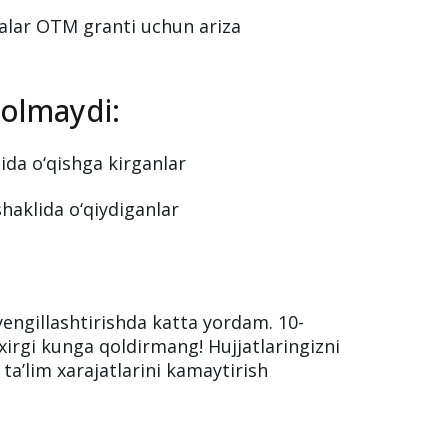
rida "qizil" yoki "sariq" toifada
qori
bo‘lganlar uchun mo‘ljallangan.
asasi) granti
alar OTM granti uchun ariza
 olmaydi:
ida o‘qishga kirganlar
shaklida o‘qiydiganlar