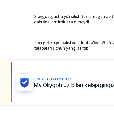
OTMga kirish qanchalik qiyin? Statistikal
ko‘rsatmoqda?
Milliy sertifikat imtihoniga uzrli sabab bil
kelmaganlarga to‘lov qaytariladi
8-avgustgacha yo‘nalish tanlamagan abit
qabulda ishtirok eta olmaydi
Energetika yo‘nalishida dual ta’lim: 2026-
talabalari uchun yangi tartib