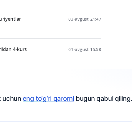
ar nimani
04-avgust 23:11
an
04-avgust 23:05
uriyentlar
03-avgust 21:47
yildan 4-kurs
01-avgust 15:58