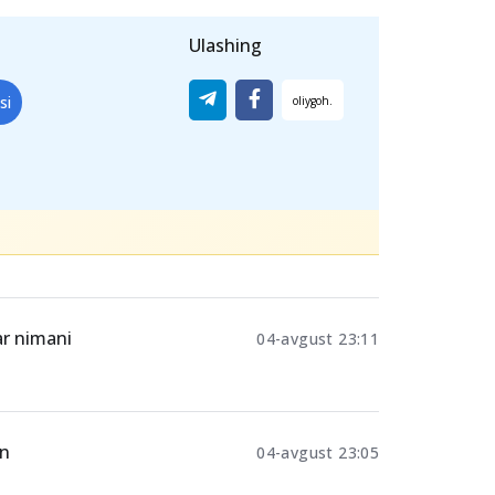
yengillashtirishda katta yordam. 10-
xirgi kunga qoldirmang! Hujjatlaringizni
 ta’lim xarajatlarini kamaytirish
Ulashing
si