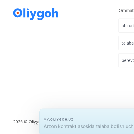
Ariza topshiring
Ommabo
abitur
talaba
perev
MY.OLIYGOH.UZ
Arzon kontrakt asosida talaba bo‘lish uc