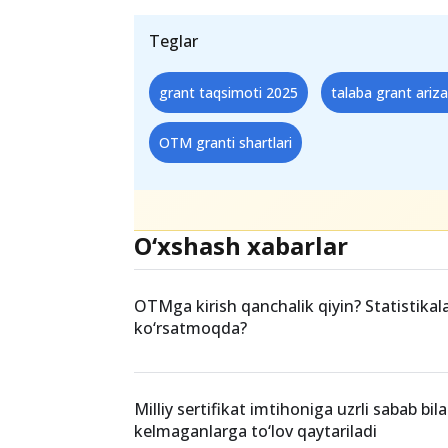
Grant taqsimoti — o‘qish xarajatini 
avgustga qadar vaqt bor, lekin uni o
tayyorlab, tanlovda ishtirok eting va
imkoniyatini qo‘ldan boy bermang.
Teglar
grant taqsimoti 2025
talaba grant ariza
OTM granti shartlari
O‘xshash xabarlar