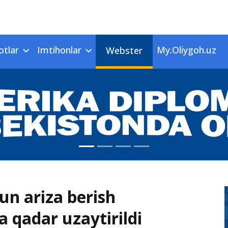
otlar
Imtihonlar
My.Oliygoh.uz
Webster
un ariza berish
 qadar uzaytirildi