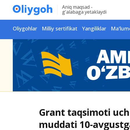
Aniq maqsad -
g'alabaga yetaklaydi
Oliygohlar
Milliy sertifikat
Yangiliklar
Ma'lum
Grant taqsimoti uch
muddati 10-avgustga