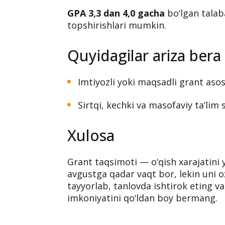
Faqat
ijtimoiy himoya yagona reyest
bo‘lgan talabalar va
GPA 4,0 dan yu
3️⃣ OTM (oliy ta’lim muass
GPA 3,3 dan 4,0 gacha
bo‘lgan talab
topshirishlari mumkin.
Quyidagilar ariza bera
Imtiyozli yoki maqsadli grant asos
Sirtqi, kechki va masofaviy ta’lim 
Xulosa