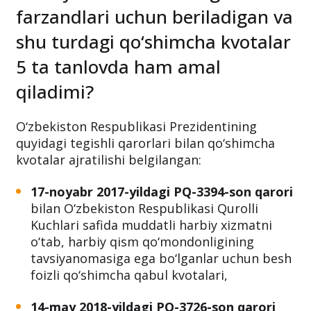
farzandlari uchun beriladigan va
shu turdagi qo‘shimcha kvotalar
5 ta tanlovda ham amal
qiladimi?
O‘zbekiston Respublikasi Prezidentining
quyidagi tegishli qarorlari bilan qo‘shimcha
kvotalar ajratilishi belgilangan:
17-noyabr 2017-yildagi PQ-3394-son qarori
bilan O‘zbekiston Respublikasi Qurolli
Kuchlari safida muddatli harbiy xizmatni
o‘tab, harbiy qism qo‘mondonligining
tavsiyanomasiga ega bo‘lganlar uchun besh
foizli qo‘shimcha qabul kvotalari,
14-may 2018-yildagi PQ-3726-son qarori