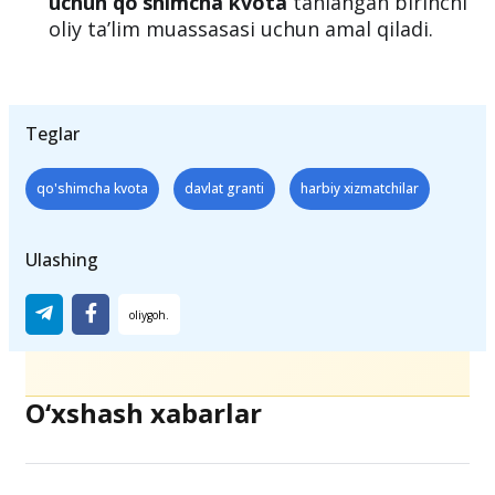
uchun qo‘shimcha kvota
tanlangan birinchi
oliy ta’lim muassasasi uchun amal qiladi.
Teglar
qo'shimcha kvota
davlat granti
harbiy xizmatchilar
Ulashing
O‘xshash xabarlar