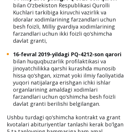
bilan O‘zbekiston Respublikasi Qurolli
Kuchlari tarkibiga kiruvchi vazirlik va
idoralar xodimlarining farzandlari uchun
besh foizli, Milliy gvardiya xodimlarining
farzandlari uchun ikki foizli qo‘shimcha
davlat granti,
16-fevral 2019-yildagi PQ-4212-son qarori
bilan huquqbuzarlik profilaktikasi va
jinoyatchilikka qarshi kurashda munosib
hissa qo‘shgan, xizmat yoki ilmiy faoliyatida
yuqori natijalarga erishgan ichki ishlar
organlarining amaldagi xodimlari
farzandlari uchun qo‘shimcha besh foizli
davlat granti berilishi belgilangan.
Ushbu turdagi qo‘shimcha kontrakt va grant
kvotalari abituriyentlar tanlashi kerak bo‘lgan
5 ta tanlovning hammasiga ham amal