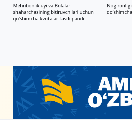
Mehribonlik uyi va Bolalar
Nogironligi
shaharchasining bitiruvchilari uchun
qo‘shimcha 2
qo‘shimcha kvotalar tasdiqlandi