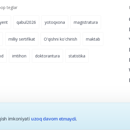
p teglar
iyent
qabul2026
yotoqxona
magistratura
milliy sertifikat
O'qishni ko'chirish
maktab
od
imtihon
doktorantura
statistika
qish imkoniyati
uzoq davom etmaydi
.