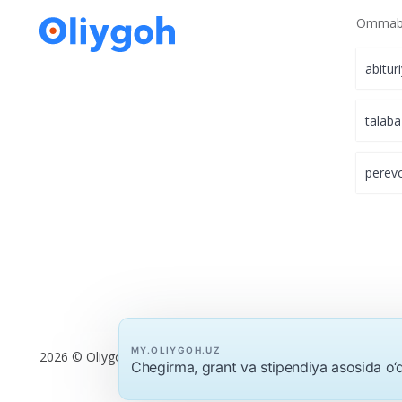
Ommabo
abitur
talaba
perev
MY.OLIYGOH.UZ
2026 © Oliygoh.uz, Barcha huquqlar himoyalangan
Chegirma, grant va stipendiya asosida o‘