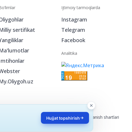
Bo‘limlar
Ijtimoiy tarmoqlarda
Oliygohlar
Instagram
Milliy sertifikat
Telegram
Yangiliklar
Facebook
Ma'lumotlar
Analitika
Imtihonlar
Webster
My.Oliygoh.uz
Reklama
/
Foydalanish shartlari
Hujjat topshirish