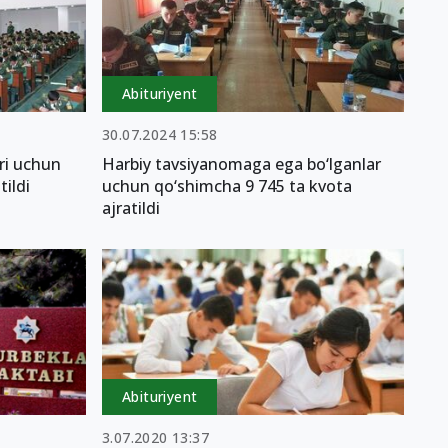
Abituriyent
30.07.2024 15:58
ri uchun
Harbiy tavsiyanomaga ega bo‘lganlar
tildi
uchun qo‘shimcha 9 745 ta kvota
ajratildi
Abituriyent
3.07.2020 13:37