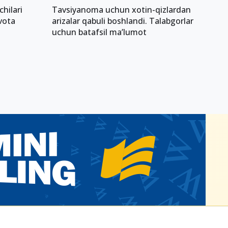
hilari
Tavsiyanoma uchun xotin-qizlardan
vota
arizalar qabuli boshlandi. Talabgorlar
uchun batafsil ma’lumot