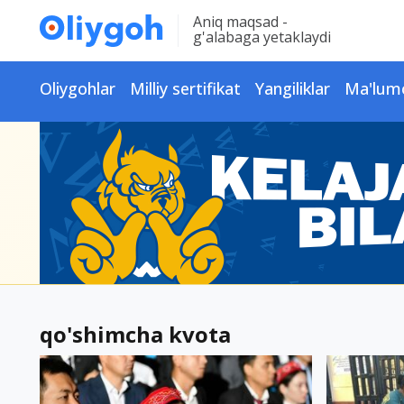
Aniq maqsad -
g'alabaga yetaklaydi
Oliygohlar
Milliy sertifikat
Yangiliklar
Ma'lum
qo'shimcha kvota