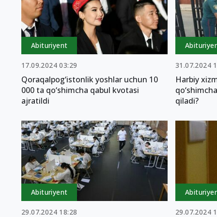
Abituriyent
Abituriye
17.09.2024 03:29
31.07.2024 
Qoraqalpog‘istonlik yoshlar uchun 10
Harbiy xizm
000 ta qo‘shimcha qabul kvotasi
qo‘shimcha
ajratildi
qiladi?
Abituriyent
Abituriye
29.07.2024 18:28
29.07.2024 