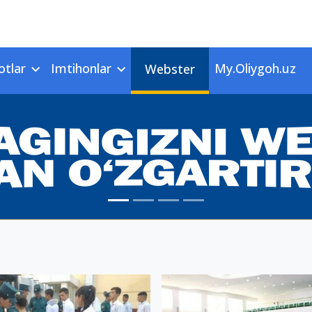
otlar
Imtihonlar
My.Oliygoh.uz
Webster