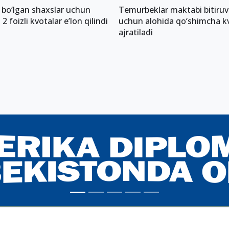
 bo‘lgan shaxslar uchun
Temurbeklar maktabi bitiruvc
 foizli kvotalar e’lon qilindi
uchun alohida qo‘shimcha k
ajratiladi