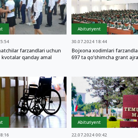
nt
Abituriyent
15:54
30.07.2024 18:44
atchilar farzandlari uchun
Bojxona xodimlari farzandla
 kvotalar qanday amal
697 ta qo‘shimcha grant ajra
nt
Abituriyent
18:16
22.07.2024 00:42