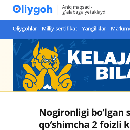
Aniq maqsad -
g'alabaga yetaklaydi
Oliygohlar
Milliy sertifikat
Yangiliklar
Ma'lum
Nogironligi bo‘lgan
qo‘shimcha 2 foizli k