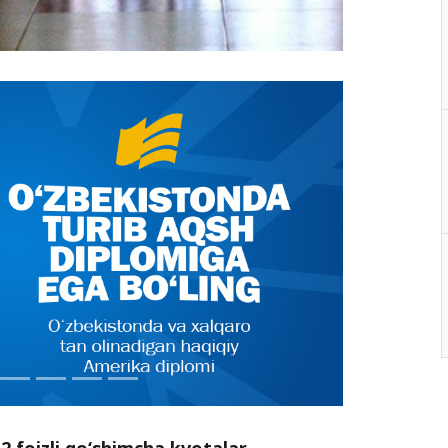
2 foizli qo‘shimcha kvotalar