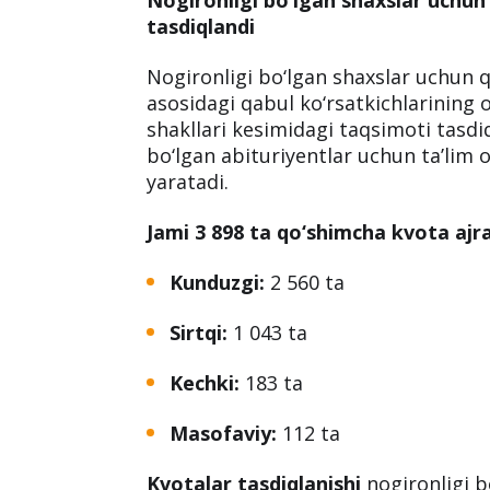
tasdiqlandi
Nogironligi bo‘lgan shaxslar uchun qo
asosidagi qabul ko‘rsatkichlarining o
shakllari kesimidagi taqsimoti tasdi
bo‘lgan abituriyentlar uchun ta’lim 
yaratadi.
Jami 3 898 ta qo‘shimcha kvota ajra
Kunduzgi:
2 560 ta
Sirtqi:
1 043 ta
Kechki:
183 ta
Masofaviy:
112 ta
Kvotalar tasdiqlanishi
nogironligi b