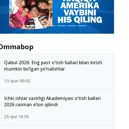
Ommabop
Qabul-2026: Eng past o‘tish ballari bilan kirish
mumkin bo‘lgan yo‘nalishlar
13-iyun 00:02
Ichki ishlar vazirligi Akademiyasi o‘tish ballari
2026 rasman e’lon qilindi
25-iyul 16:55