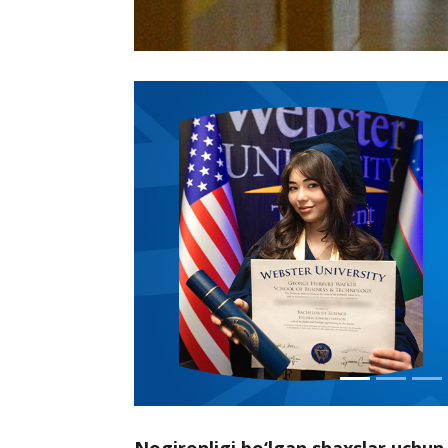
Nogironligi bo‘lgan shaxslar uchun 