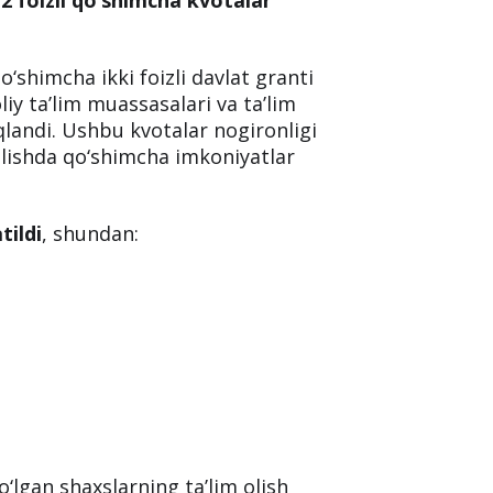
‘shimcha ikki foizli davlat granti
liy ta’lim muassasalari va ta’lim
qlandi. Ushbu kvotalar nogironligi
olishda qo‘shimcha imkoniyatlar
tildi
, shundan:
o‘lgan shaxslarning ta’lim olish