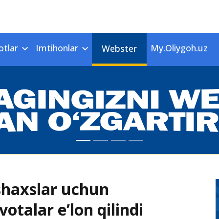
otlar
Imtihonlar
My.Oliygoh.uz
Webster
 shaxslar uchun
votalar e’lon qilindi