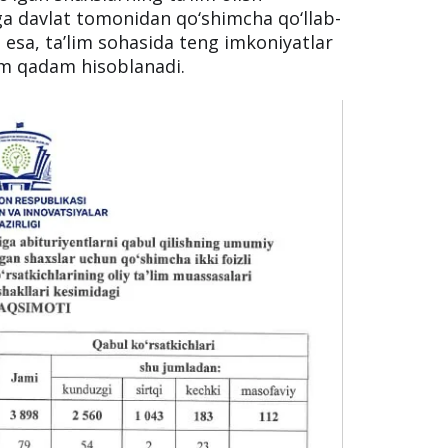
rga davlat tomonidan qo‘shimcha qo‘llab-
u esa, ta’lim sohasida teng imkoniyatlar
im qadam hisoblanadi.