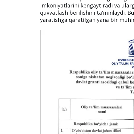
imkoniyatlarini kengaytiradi va ula
quvvatlash berilishini ta’minlaydi. B
yaratishga qaratilgan yana bir muh