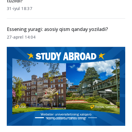
Huquqshunoslik fanidan test savollari qanday
tuzildi?
31-iyul 18:37
Essening yuragi: asosiy qism qanday yoziladi?
27-aprel 14:04