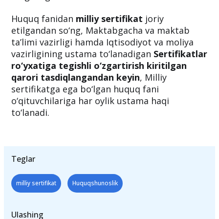
sertifikatga ega bo‘lgan pedagog kadrlarga
har oylik qo‘shimcha ustama to‘lanishi
belgilangan.
Huquq fanidan
milliy sertifikat
joriy
etilgandan so‘ng, Maktabgacha va maktab
ta’limi vazirligi hamda Iqtisodiyot va moliya
vazirligining ustama to‘lanadigan
Sertifikatlar
ro‘yxatiga tegishli o‘zgartirish kiritilgan
qarori tasdiqlangandan keyin
, Milliy
sertifikatga ega bo‘lgan huquq fani
o‘qituvchilariga har oylik ustama haqi
to‘lanadi.
Teglar
milliy sertifikat
Huquqshunoslik