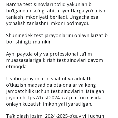
Bugun bo‘lib o‘tgan test sinovlarining ilk kuni
natijalari ertaga kechki payt e’lon qilinadi.
Barcha test sinovlari to‘liq yakunlanib
bo‘lgandan soʻng, abituriyentlarga yo‘nalish
tanlash imkoniyati beriladi. Ungacha esa
yo‘nalish tanlashni imkoni bo‘lmaydi.
Shuningdek test jarayonlarini onlayn kuzatib
borishingiz mumkin
Ayni paytda oliy va professional taʼlim
muassasalariga kirish test sinovlari davom
etmoqda.
Ushbu jarayonlarni shaffof va adolatli
o‘tkazish maqsadida ota-onalar va keng
jamoatchilik uchun test sinovlarini istalgan
joydan https://test2024.uz/ platformasida