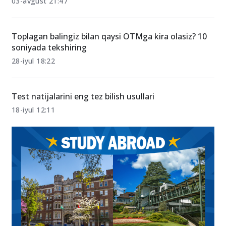
8-avgustgacha yo‘nalish tanlamagan abituriyentlar
qabulda ishtirok eta olmaydi
03-avgust 21:47
Toplagan balingiz bilan qaysi OTMga kira olasiz? 10
soniyada tekshiring
28-iyul 18:22
Test natijalarini eng tez bilish usullari
18-iyul 12:11