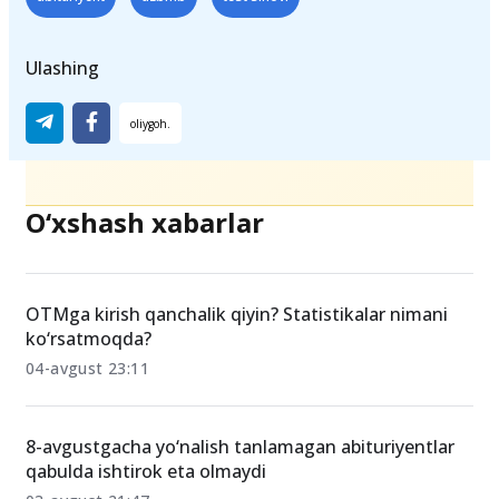
Teglar
abituriyent
uzbmb
test sinovi
Ulashing
O‘xshash xabarlar
OTMga kirish qanchalik qiyin? Statistikalar nimani
ko‘rsatmoqda?
04-avgust 23:11