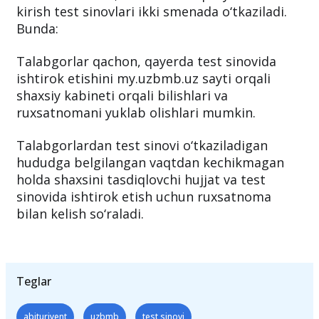
onlayn kuzatish imkoniyati yaratilgan.
Ta’kidlash lozim, 2024-2025-o‘quv yili uchun
kirish test sinovlari ikki smenada o‘tkaziladi.
Bunda:
Talabgorlar qachon, qayerda test sinovida
ishtirok etishini my.uzbmb.uz sayti orqali
shaxsiy kabineti orqali bilishlari va
ruxsatnomani yuklab olishlari mumkin.
Talabgorlardan test sinovi o‘tkaziladigan
hududga belgilangan vaqtdan kechikmagan
holda shaxsini tasdiqlovchi hujjat va test
sinovida ishtirok etish uchun ruxsatnoma
bilan kelish so‘raladi.