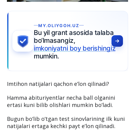
Y.OLIYGOH.UZ
yil grant asosida talaba
lmasangiz,
oniyatni boy berishingiz
mkin.
Imtihon natijalari qachon e’lon qilinadi?
Hamma abituriyentlar necha ball olganini
ertasi kuni bilib olishlari mumkin bo‘ladi.