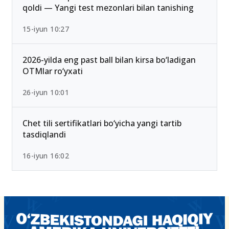
25-iyul 16:55
2026/2027 qabulda maksimal ball 189 Bo‘lib
qoldi — Yangi test mezonlari bilan tanishing
15-iyun 10:27
2026-yilda eng past ball bilan kirsa bo‘ladigan
OTMlar ro‘yxati
26-iyun 10:01
Chet tili sertifikatlari bo‘yicha yangi tartib
tasdiqlandi
16-iyun 16:02