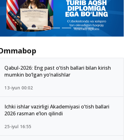
Ommabop
Qabul-2026: Eng past o‘tish ballari bilan kirish
mumkin bo‘lgan yo‘nalishlar
13-iyun 00:02
Ichki ishlar vazirligi Akademiyasi o‘tish ballari
2026 rasman e’lon qilindi
25-iyul 16:55