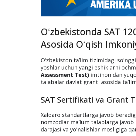
Oʻzbekistonda SAT 120
Asosida Oʻqish Imkoni
Oʻzbekiston taʼlim tizimidagi soʻnggi
yoshlar uchun yangi eshiklarni och
Assessment Test)
imtihonidan yuqor
talabalar davlat granti asosida taʼlim
SAT Sertifikati va Grant T
Xalqaro standartlarga javob beradi
nomzodlar maʼlum talablarga javob be
darajasi va yoʻnalishlar mosligiga qa