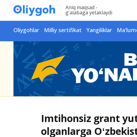
Aniq maqsad -
g'alabaga yetaklaydi
Oliygohlar
Milliy sertifikat
Yangiliklar
Ma'lum
Imtihonsiz grant yut
olganlarga Oʻzbekis