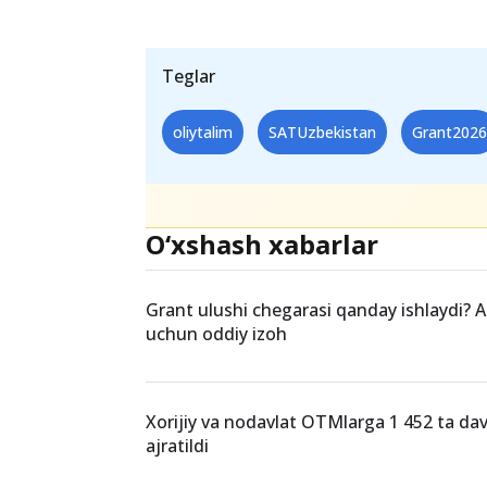
Teglar
oliytalim
SATUzbekistan
Grant202
O‘xshash xabarlar
Grant ulushi chegarasi qanday ishlaydi? A
uchun oddiy izoh
Xorijiy va nodavlat OTMlarga 1 452 ta dav
ajratildi