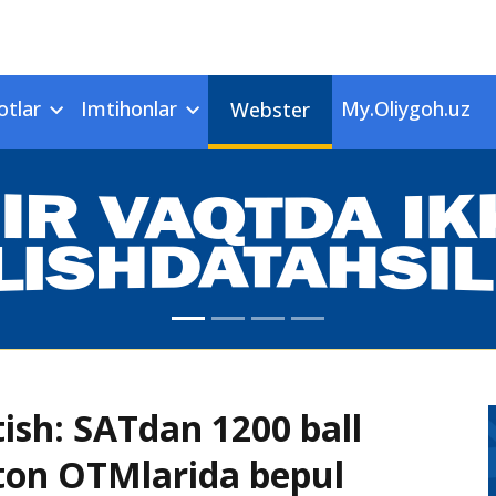
otlar
Imtihonlar
My.Oliygoh.uz
Webster
ish: SATdan 1200 ball
ton OTMlarida bepul