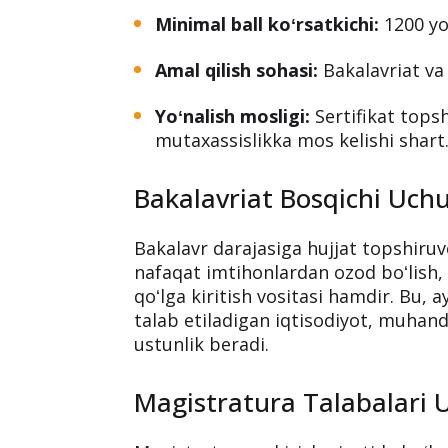
Minimal ball koʻrsatkichi:
1200 yo
Amal qilish sohasi:
Bakalavriat va
Yoʻnalish mosligi:
Sertifikat tops
mutaxassislikka mos kelishi shart
Bakalavriat Bosqichi Uchu
Bakalavr darajasiga hujjat topshiruv
nafaqat imtihonlardan ozod boʻlish,
qoʻlga kiritish vositasi hamdir. Bu, 
talab etiladigan iqtisodiyot, muhandi
ustunlik beradi.
Magistratura Talabalari 