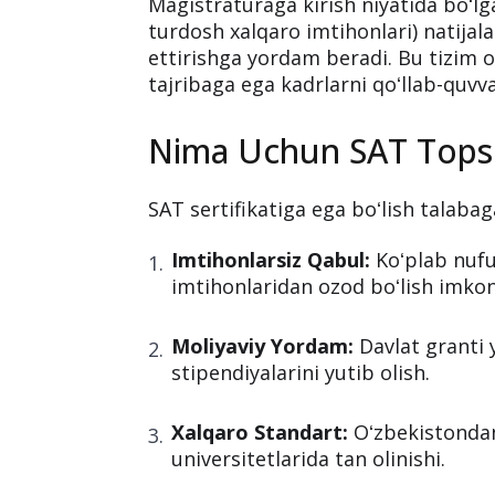
Magistraturaga kirish niyatida boʻlg
turdosh xalqaro imtihonlari) natijala
ettirishga yordam beradi. Bu tizim ol
tajribaga ega kadrlarni qoʻllab-quvv
Nima Uchun SAT Topsh
SAT sertifikatiga ega boʻlish talabag
Imtihonlarsiz Qabul:
Koʻplab nufuz
imtihonlaridan ozod boʻlish imkon
Moliyaviy Yordam:
Davlat granti y
stipendiyalarini yutib olish.
Xalqaro Standart:
Oʻzbekistondan
universitetlarida tan olinishi.