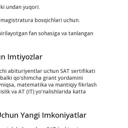
ki undan yuqori.
 magistratura bosqichlari uchun.
hirilayotgan fan sohasiga va tanlangan
.
n Imtiyozlar
chi abituriyentlar uchun SAT sertifikati
 balki qoʻshimcha grant yordamini
ayniqsa, matematika va mantiqiy fikrlash
slik va AT (IT) yoʻnalishlarida katta
Uchun Yangi Imkoniyatlar