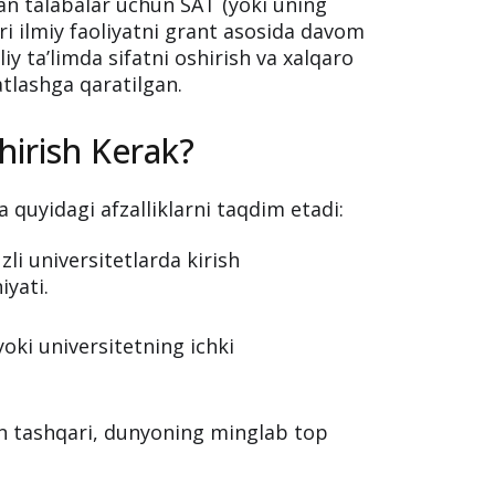
an talabalar uchun SAT (yoki uning
ri ilmiy faoliyatni grant asosida davom
iy taʼlimda sifatni oshirish va xalqaro
atlashga qaratilgan.
irish Kerak?
a quyidagi afzalliklarni taqdim etadi:
li universitetlarda kirish
iyati.
oki universitetning ichki
 tashqari, dunyoning minglab top