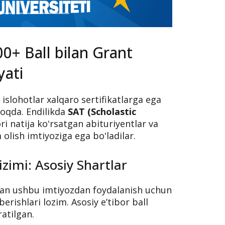
0+ Ball bilan Grant
yati
 islohotlar xalqaro sertifikatlarga ega
moqda. Endilikda
SAT (Scholastic
i natija koʻrsatgan abituriyentlar va
 olish imtiyoziga ega boʻladilar.
izimi: Asosiy Shartlar
gan ushbu imtiyozdan foydalanish uchun
rishlari lozim. Asosiy eʼtibor ball
ratilgan.