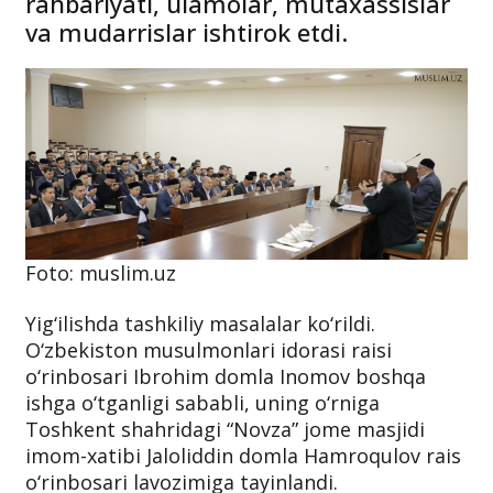
rahbariyati, ulamolar, mutaxassislar
va mudarrislar ishtirok etdi.
Foto: muslim.uz
Yig‘ilishda tashkiliy masalalar ko‘rildi.
O‘zbekiston musulmonlari idorasi raisi
o‘rinbosari Ibrohim domla Inomov boshqa
ishga o‘tganligi sababli, uning o‘rniga
Toshkent shahridagi “Novza” jome masjidi
imom-xatibi Jaloliddin domla Hamroqulov rais
o‘rinbosari lavozimiga tayinlandi.