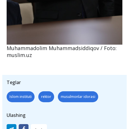
Muhammadolim Muhammadsiddiqov / Foto:
muslim.uz
Teglar
Islom instituti
rektor
musulmonlar idorasi
Ulashing