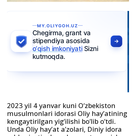
2023 yil 4 yanvar kuni O‘zbekiston
musulmonlari idorasi Oliy hay’atining
kengaytirilgan yig‘ilishi bo‘lib o‘tdi.
Unda Oliy hay’at a’zolari, Diniy idora