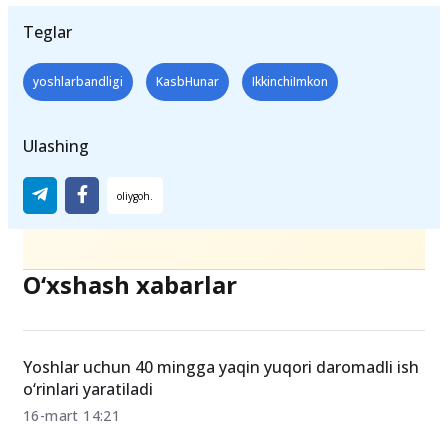
Teglar
yoshlarbandligi
KasbHunar
IkkinchiImkon
Ulashing
O‘xshash xabarlar
Yoshlar uchun 40 mingga yaqin yuqori daromadli ish
o‘rinlari yaratiladi
16-mart 14:21