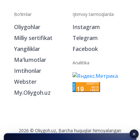
Bo‘limlar
Ijtimoiy tarmoqlarda
Oliygohlar
Instagram
Milliy sertifikat
Telegram
Yangiliklar
Facebook
Ma'lumotlar
Analitika
Imtihonlar
Webster
My.Oliygoh.uz
2026 © Oliygoh.uz, Barcha huquqlar himoyalangan