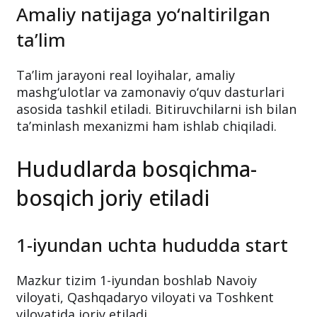
Amaliy natijaga yo‘naltirilgan
ta’lim
Ta’lim jarayoni real loyihalar, amaliy
mashg‘ulotlar va zamonaviy o‘quv dasturlari
asosida tashkil etiladi. Bitiruvchilarni ish bilan
ta’minlash mexanizmi ham ishlab chiqiladi.
Hududlarda bosqichma-
bosqich joriy etiladi
1-iyundan uchta hududda start
Mazkur tizim 1-iyundan boshlab Navoiy
viloyati, Qashqadaryo viloyati va Toshkent
viloyatida joriy etiladi.