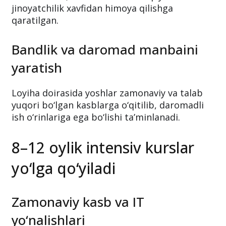
jinoyatchilik xavfidan himoya qilishga
qaratilgan.
Bandlik va daromad manbaini
yaratish
Loyiha doirasida yoshlar zamonaviy va talab
yuqori bo‘lgan kasblarga o‘qitilib, daromadli
ish o‘rinlariga ega bo‘lishi ta’minlanadi.
8–12 oylik intensiv kurslar
yo‘lga qo‘yiladi
Zamonaviy kasb va IT
yo‘nalishlari