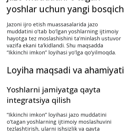
yoshlar uchun yangi bosqich
Jazoni ijro etish muassasalarida jazo
muddatini o‘tab bo‘lgan yoshlarning ijtimoiy
hayotga tez moslashishini ta’minlash ustuvor
vazifa ekani ta’kidlandi. Shu maqsadda
“Ikkinchi imkon” loyihasi yo‘lga qo‘yilmoqda.
Loyiha maqsadi va ahamiyati
Yoshlarni jamiyatga qayta
integratsiya qilish
“Ikkinchi imkon” loyihasi jazo muddatini
o‘tagan yoshlarning ijtimoiy moslashuvini
tezlashtirish, ularni ishsizlik va qayta