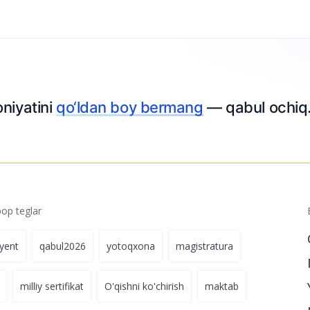
p teglar
iyent
qabul2026
yotoqxona
magistratura
milliy sertifikat
O'qishni ko'chirish
maktab