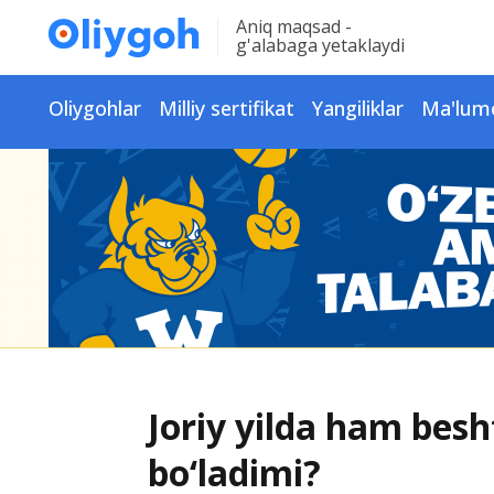
Aniq maqsad -
g'alabaga yetaklaydi
Oliygohlar
Milliy sertifikat
Yangiliklar
Ma'lum
Joriy yilda ham besh
bo‘ladimi?