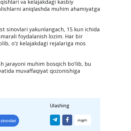
iqishlari va kelajakdagi kasbiy
alishlarni aniqlashda muhim ahamiyatga
t sinovlari yakunlangach, 15 kun ichida
marali foydalanish lozim. Har bir
olib, o‘z kelajakdagi rejalariga mos
sh jarayoni muhim bosqich bo‘lib, bu
liyatida muvaffaqiyat qozonishiga
Ulashing
 sinovlari