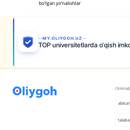
bo‘lgan yo‘nalishlar
riza topshiring
Ommabo
abitur
talaba