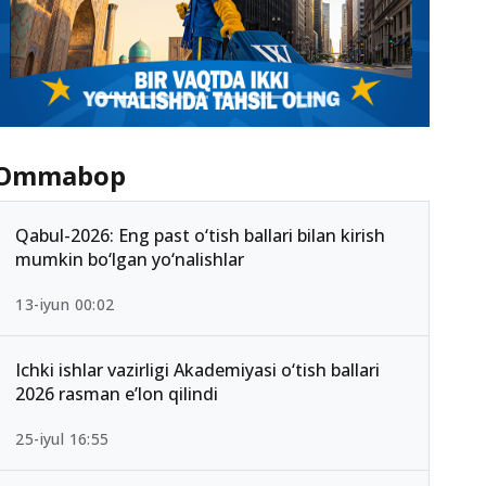
Ommabop
Qabul-2026: Eng past o‘tish ballari bilan kirish
mumkin bo‘lgan yo‘nalishlar
13-iyun 00:02
Ichki ishlar vazirligi Akademiyasi o‘tish ballari
2026 rasman e’lon qilindi
25-iyul 16:55