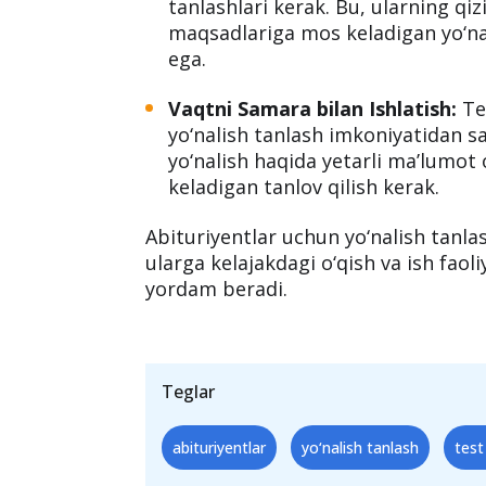
tanlashlari kerak. Bu, ularning qiz
maqsadlariga mos keladigan yo‘n
ega.
Vaqtni Samara bilan Ishlatish:
Tes
yo‘nalish tanlash imkoniyatidan sa
yo‘nalish haqida yetarli ma’lumot 
keladigan tanlov qilish kerak.
Abituriyentlar uchun yo‘nalish tanla
ularga kelajakdagi o‘qish va ish fao
yordam beradi.
Teglar
abituriyentlar
yo‘nalish tanlash
test