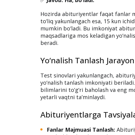
Hozirda abituriyentlar faqat fanlar 
to‘liq yakunlangach esa, 15 kun ichi
mumkin bo‘ladi. Bu imkoniyat abituri
maqsadlariga mos keladigan yo‘nalis
beradi.
Yo‘nalish Tanlash Jarayon
Test sinovlari yakunlangach, abitur
yo‘nalish tanlash imkoniyati beriladi
bilimlarini to‘g‘ri baholash va eng 
yetarli vaqtni ta’minlaydi.
Abituriyentlarga Tavsiyal
Fanlar Majmuasi Tanlash:
Abituri