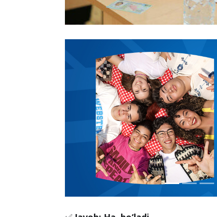
✅
Javob: Ha, bo‘ladi.