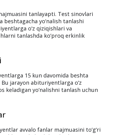
majmuasini tanlayapti. Test sinovlari
da beshtagacha yo‘nalish tanlashi
yentlarga o‘z qiziqishlari va
hlarni tanlashda ko‘proq erkinlik
i
iyentlarga 15 kun davomida beshta
. Bu jarayon abituriyentlarga o‘z
mos keladigan yo‘nalishni tanlash uchun
ar
yentlar avvalo fanlar majmuasini to‘g‘ri