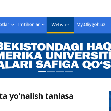
otlar
Imtihonlar
My.Oliygoh.uz
Webster
ta yo‘nalish tanlasa