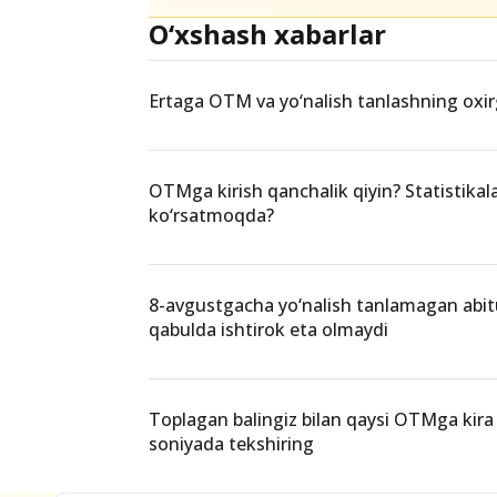
Teglar
ijodiy imtihon
Abituriyent ruxsatnomasi
O‘xshash xabarlar
Ertaga OTM va yo‘nalish tanlashning oxir
OTMga kirish qanchalik qiyin? Statistikal
ko‘rsatmoqda?
8-avgustgacha yo‘nalish tanlamagan abit
qabulda ishtirok eta olmaydi