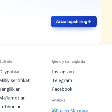
iza topshiring
Bo‘limlar
Ijtimoiy tarmoqlarda
Oliygohlar
Instagram