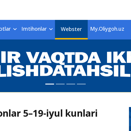
otlar
Imtihonlar
My.Oliygoh.uz
Webster
onlar 5–19-iyul kunlari