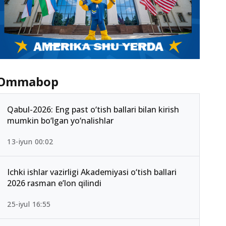
Ommabop
Qabul-2026: Eng past o‘tish ballari bilan kirish
mumkin bo‘lgan yo‘nalishlar
13-iyun 00:02
Ichki ishlar vazirligi Akademiyasi o‘tish ballari
2026 rasman e’lon qilindi
25-iyul 16:55