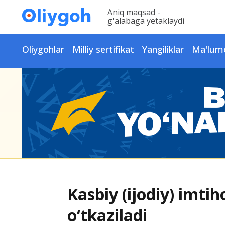
Aniq maqsad -
g'alabaga yetaklaydi
Oliygohlar
Milliy sertifikat
Yangiliklar
Ma'lum
Kasbiy (ijodiy) imtih
o‘tkaziladi