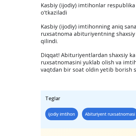
Kasbiy (ijodiy) imtihon
e’lon qilindi
Alohida iqtidor talab etiladigan ta’l
abituriyentlar uchun kasbiy (ijodiy) i
Kasbiy (ijodiy) imtihonlar respublika
o‘tkaziladi
Kasbiy (ijodiy) imtihonning aniq sana
ruxsatnoma abituriyentning shaxsiy 
qilindi.
Diqqat! Abituriyentlardan shaxsiy kab
ruxsatnomasini yuklab olish va imti
vaqtdan bir soat oldin yetib borish s