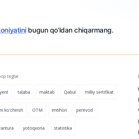
olasiz? 10
28-iyul 18:22
Ar
chiqarmang.
p teglar
iyent
talaba
maktab
Qabul
milliy sertifikat