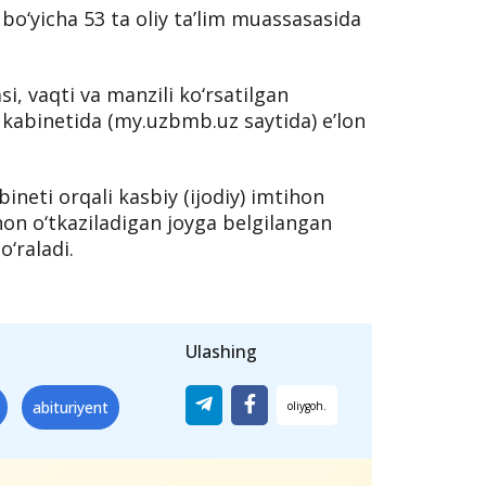
lar uchun ruxsatnomalar
im yo‘nalishlariga ro‘yxatdan o‘tgan
mtihonlar 5-19-iyul kunlari bo‘lib o‘tadi.
 bo‘yicha 53 ta oliy ta’lim muassasasida
si, vaqti va manzili ko‘rsatilgan
kabinetida (my.uzbmb.uz saytida) e’lon
ineti orqali kasbiy (ijodiy) imtihon
hon o‘tkaziladigan joyga belgilangan
o‘raladi.