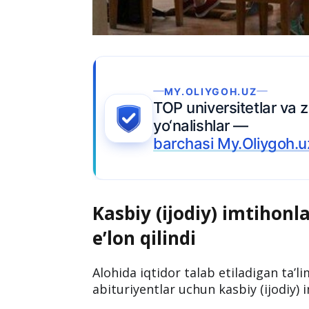
MY.OLIYGOH.UZ
TOP universitetlar va zamonaviy
yo‘nalishlar —
barchasi My.Oliygoh.uz’da
.