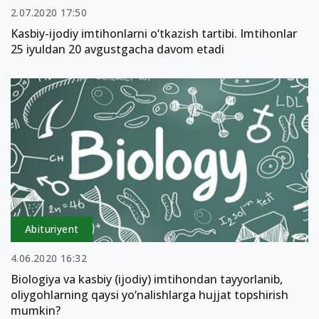
2.07.2020 17:50
Kasbiy-ijodiy imtihonlarni o‘tkazish tartibi. Imtihonlar
25 iyuldan 20 avgustgacha davom etadi
Abituriyent
4.06.2020 16:32
Biologiya va kasbiy (ijodiy) imtihondan tayyorlanib,
oliygohlarning qaysi yo‘nalishlarga hujjat topshirish
mumkin?