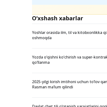
O‘xshash xabarlar
Yoshlar orasida ilm, til va kitobxonlikka q
oshmoqda
Yozda o‘qishni ko‘chirish va super-kontrakt
qo‘llanma
2025-yilgi kirish imtihoni uchun to‘lov qa
Rasman ma’lum qilindi
Davlat chet tili o‘rganish xarajatlarini qop