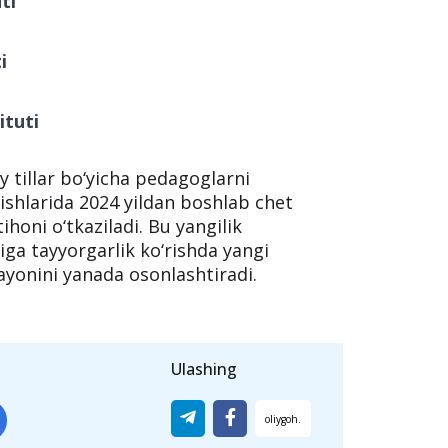
ti
i
ituti
y tillar bo‘yicha pedagoglarni
lishlarida 2024 yildan boshlab chet
tihoni o‘tkaziladi. Bu yangilik
iga tayyorgarlik ko‘rishda yangi
ayonini yanada osonlashtiradi.
Ulashing