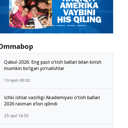
Ommabop
Qabul-2026: Eng past o‘tish ballari bilan kirish
mumkin bo‘lgan yo‘nalishlar
13-iyun 00:02
Ichki ishlar vazirligi Akademiyasi o‘tish ballari
2026 rasman e’lon qilindi
25-iyul 16:55