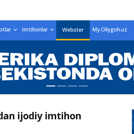
otlar
Imtihonlar
My.Oliygoh.uz
Webster
dan ijodiy imtihon