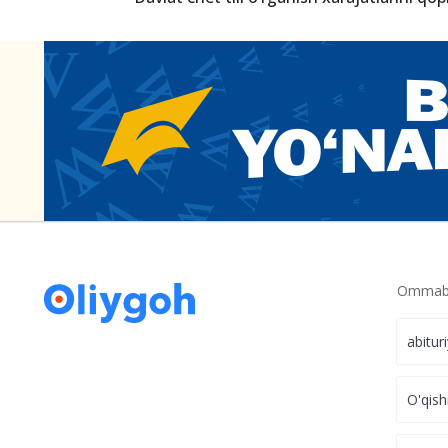
Ommabo
abitur
O'qish