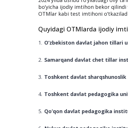
bo‘yicha ijodiy imtihon bekor qilindi 
OTMlar kabi test imtihoni o‘tkaziladi
Quyidagi OTMlarda ijodiy imti
O‘zbekiston davlat jahon tillari u
Samarqand davlat chet tillar inst
Toshkent davlat sharqshunoslik 
Toshkent davlat pedagogika uni
Qo‘qon davlat pedagogika instit