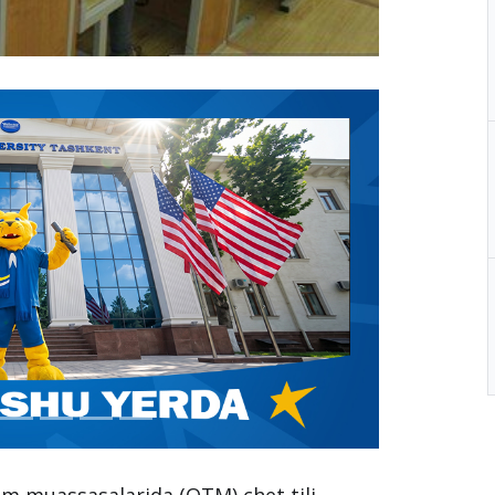
lim muassasalarida (OTM) chet tili