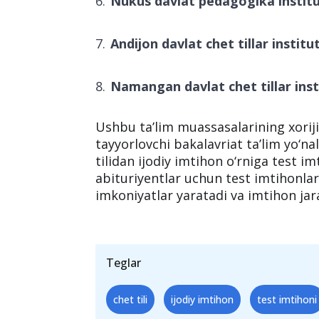
Nukus davlat pedagogika institu
Andijon davlat chet tillar institut
Namangan davlat chet tillar inst
Ushbu ta’lim muassasalarining xoriji
tayyorlovchi bakalavriat ta’lim yo‘na
tilidan ijodiy imtihon o‘rniga test im
abituriyentlar uchun test imtihonlar
imkoniyatlar yaratadi va imtihon jar
Teglar
chet tili
ijodiy imtihon
test imtihoni