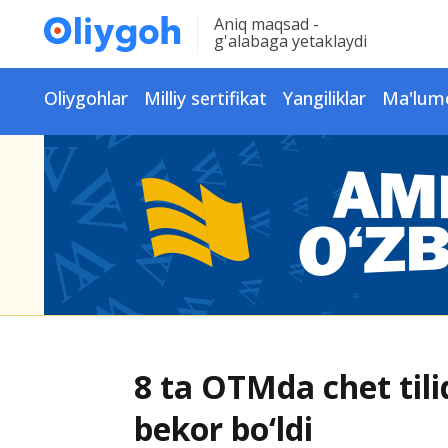
Aniq maqsad -
g'alabaga yetaklaydi
Oliygohlar
Milliy sertifikat
Yangiliklar
Ma'lum
8 ta OTMda chet tili
bekor bo‘ldi