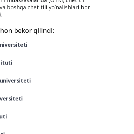
va boshqa chet tili yo‘nalishlari bor
.
hon bekor qilindi:
niversiteti
ituti
universiteti
versiteti
uti