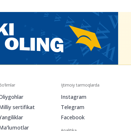
Bo‘limlar
Ijtimoiy tarmoqlarda
Oliygohlar
Instagram
Milliy sertifikat
Telegram
Yangiliklar
Facebook
Ma'lumotlar
Analitika