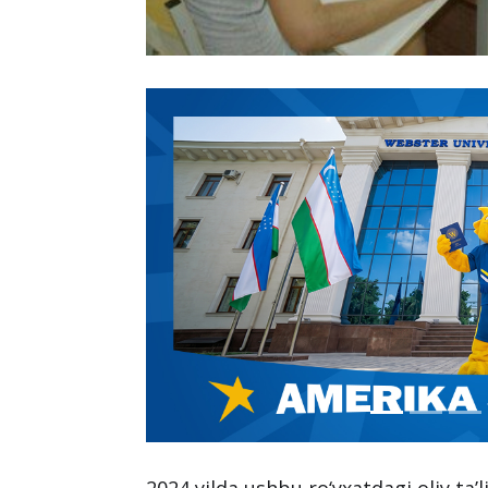
2024 yilda ushbu ro‘yxatdagi oliy ta’