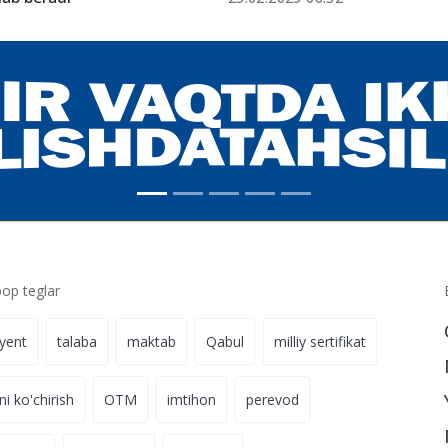
p teglar
iyent
talaba
maktab
Qabul
milliy sertifikat
ni ko'chirish
OTM
imtihon
perevod