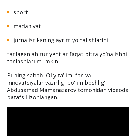
ta’lim yo‘nalishlari
Masalan:
sport
madaniyat
jurnalistikaning ayrim yo‘nalishlarini
tanlagan abituriyentlar faqat bitta yo‘nalishni
tanlashlari mumkin.
Buning sababi Oliy ta’lim, fan va
innovatsiyalar vazirligi bo‘lim boshlig‘i
Abdusamad Mamanazarov tomonidan videoda
batafsil izohlangan.