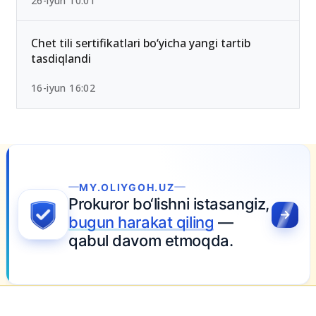
2026-yilda eng past ball bilan kirsa bo‘ladigan
OTMlar ro‘yxati
26-iyun 10:01
Chet tili sertifikatlari bo‘yicha yangi tartib
tasdiqlandi
16-iyun 16:02
MY.OLIYGOH.UZ
Prokuror bo‘lishni istasangiz,
bugun harakat qiling
—
qabul davom etmoqda.