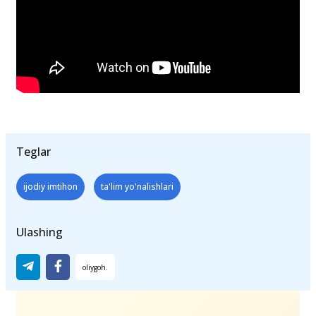
Teglar
ijodiy imtihon
ta'lim yo'nalishlari
Ulashing