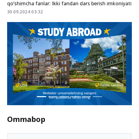
2022/2023-o‘quv yilidan o‘qituvchilar uchun
qo‘shimcha fanlar: Ikki fandan dars berish imkoniyati
30.09.2024 03:32