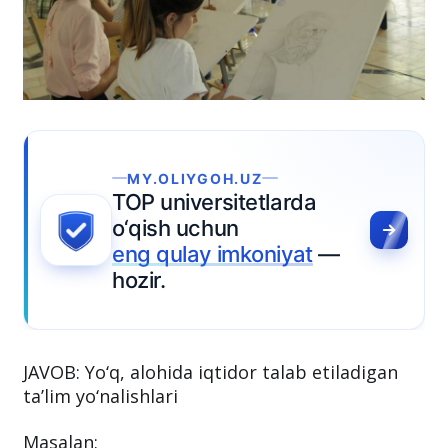
MY.OLIYGOH.UZ
TOP universitetlarda
o‘qish uchun
eng qulay imkoniyat
—
hozir.
JAVOB: Yo‘q, alohida iqtidor talab etiladigan