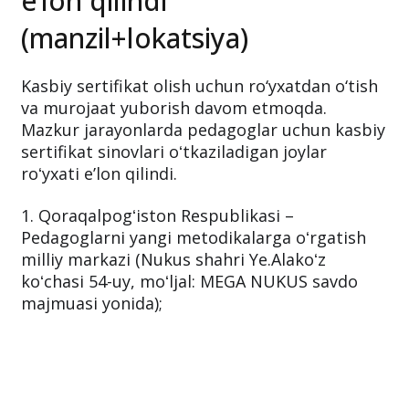
e’lon qilindi
(manzil+lokatsiya)
Kasbiy sertifikat olish uchun ro‘yxatdan o‘tish
va murojaat yuborish davom etmoqda.
Mazkur jarayonlarda pedagoglar uchun kasbiy
sertifikat sinovlari oʻtkaziladigan joylar
roʻyxati e’lon qilindi.
1. Qoraqalpogʻiston Respublikasi –
Pedagoglarni yangi metodikalarga oʻrgatish
milliy markazi (Nukus shahri Ye.Alakoʻz
koʻchasi 54-uy, moʻljal: MEGA NUKUS savdo
majmuasi yonida);