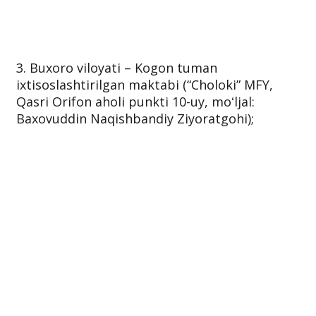
3. Buxoro viloyati – Kogon tuman
ixtisoslashtirilgan maktabi (“Choloki” MFY,
Qasri Orifon aholi punkti 10-uy, moʻljal:
Baxovuddin Naqishbandiy Ziyoratgohi);