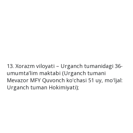
13. Xorazm viloyati – Urganch tumanidagi 36-
umumtaʼlim maktabi (Urganch tumani
Mevazor MFY Quvonch koʻchasi 51 uy, moʻljal:
Urganch tuman Hokimiyati);