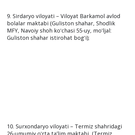
9. Sirdaryo viloyati – Viloyat Barkamol avlod
bolalar maktabi (Guliston shahar, Shodlik
MFY, Navoiy shoh koʻchasi 55-uy, moʻljal:
Guliston shahar istirohat bogʻi);
10. Surxondaryo viloyati – Termiz shahridagi
26-umumiy oʻrta taʼlim maktabi, (Termiz