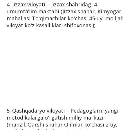
4. Jizzax viloyati – Jizzax shahridagi 4-
umumtaʼlim maktabi (Jizzax shahar, Kimyogar
mahallasi Toʻqimachilar koʻchasi 45-uy, moʻljal:
viloyat koʻz kasalliklari shifoxonasi);
5. Qashqadaryo viloyati – Pedagoglarni yangi
metodikalarga oʻrgatish milliy markazi
(manzil: Qarshi shahar Olimlar koʻchasi 2-uy,