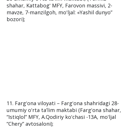
shahar, Kattabogʻ MFY, Farovon massivi, 2-
mavze, 7-manzilgoh, moʻljal: «Yashil dunyo”
bozori);
11. Fargʻona viloyati – Fargʻona shahridagi 28-
umumiy oʻrta taʼlim maktabi (Fargʻona shahar,
“Istiqlol” MFY, A.Qodiriy koʻchasi -13A, moʻljal
“Chery” avtosaloni);