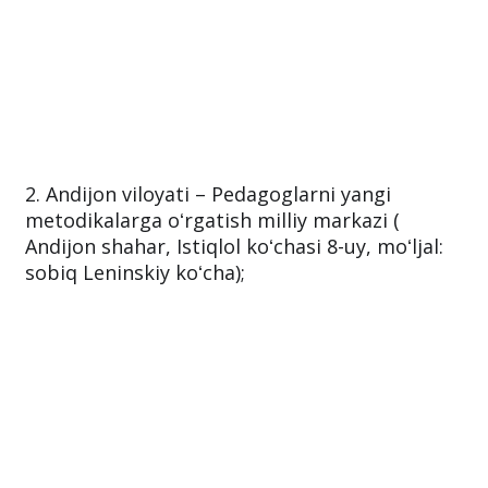
2. Andijon viloyati – Pedagoglarni yangi
metodikalarga oʻrgatish milliy markazi (
Andijon shahar, Istiqlol koʻchasi 8-uy, moʻljal:
sobiq Leninskiy koʻcha);