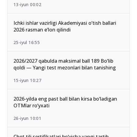
13-iyun 00:02
Ichki ishlar vazirligi Akademiyasi o‘tish ballari
2026 rasman e’lon qilindi
25-iyul 16:55
2026/2027 qabulda maksimal ball 189 Bo‘lib
qoldi — Yangi test mezonlari bilan tanishing
15-iyun 10:27
2026-yilda eng past ball bilan kirsa bo‘ladigan
OTMlar ro‘yxati
26-iyun 10:01
Chet tili sertifikatlari bo‘yicha yangi tartib