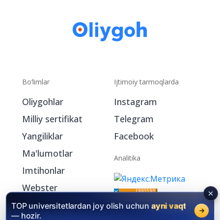
Bo‘limlar
Ijtimoiy tarmoqlarda
Oliygohlar
Instagram
Milliy sertifikat
Telegram
Yangiliklar
Facebook
Ma'lumotlar
Analitika
Imtihonlar
Webster
My.Oliygoh.uz
TOP universitetlardan joy olish uchun
ayni vaqt
— hozir.