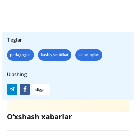
Teglar
pedagoglar
kasbiy sertifikat
sinov joylari
Ulashing
O‘xshash xabarlar