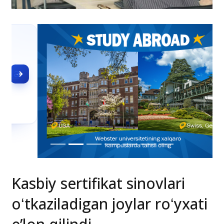
Kasbiy sertifikat sinovlari
oʻtkaziladigan joylar roʻyxati