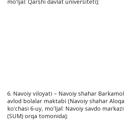
moʻljal: Qarshi davlat universiteti);
6. Navoiy viloyati – Navoiy shahar Barkamol
avlod bolalar maktabi (Navoiy shahar Aloqa
koʻchasi 6-uy, moʻljal: Navoiy savdo markazi
(SUM) orqa tomonida);