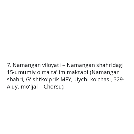
7. Namangan viloyati – Namangan shahridagi
15-umumiy oʻrta taʼlim maktabi (Namangan
shahri, Gʻishtkoʻprik MFY, Uychi koʻchasi, 329-
A uy, moʻljal – Chorsu);