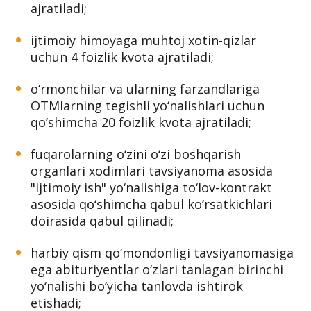
ajratiladi;
ijtimoiy himoyaga muhtoj xotin-qizlar
uchun 4 foizlik kvota ajratiladi;
o‘rmonchilar va ularning farzandlariga
OTMlarning tegishli yo‘nalishlari uchun
qo‘shimcha 20 foizlik kvota ajratiladi;
fuqarolarning o‘zini o‘zi boshqarish
organlari xodimlari tavsiyanoma asosida
"Ijtimoiy ish" yo‘nalishiga to‘lov-kontrakt
asosida qo‘shimcha qabul ko‘rsatkichlari
doirasida qabul qilinadi;
harbiy qism qo‘mondonligi tavsiyanomasiga
ega abituriyentlar o‘zlari tanlagan birinchi
yo‘nalishi bo‘yicha tanlovda ishtirok
etishadi;