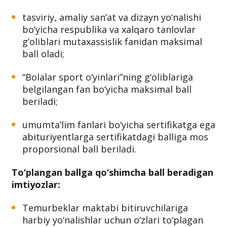
tasviriy, amaliy san’at va dizayn yo‘nalishi
bo‘yicha respublika va xalqaro tanlovlar
g‘oliblari mutaxassislik fanidan maksimal
ball oladi;
“Bolalar sport o‘yinlari”ning g‘oliblariga
belgilangan fan bo‘yicha maksimal ball
beriladi;
umumta’lim fanlari bo‘yicha sertifikatga ega
abituriyentlarga sertifikatdagi balliga mos
proporsional ball beriladi.
To‘plangan ballga qo‘shimcha ball beradigan
imtiyozlar:
Temurbeklar maktabi bitiruvchilariga
harbiy yo‘nalishlar uchun o‘zlari to‘plagan