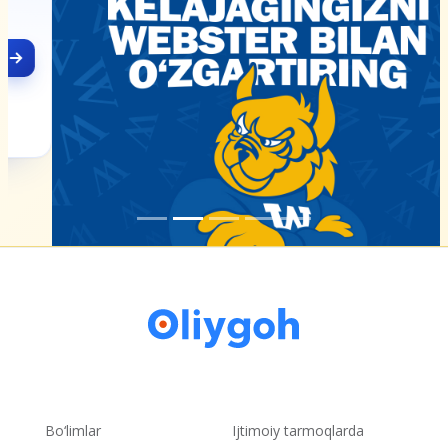
Bo‘limlar
Ijtimoiy tarmoqlarda