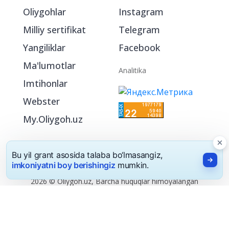
Oliygohlar
Instagram
Milliy sertifikat
Telegram
Yangiliklar
Facebook
Ma'lumotlar
Analitika
Imtihonlar
Webster
My.Oliygoh.uz
Bu yil grant asosida talaba bo‘lmasangiz,
imkoniyatni boy berishingiz
mumkin.
2026 © Oliygoh.uz, Barcha huquqlar himoyalangan
Reklama
/
Foydalanish shartlari