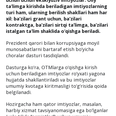
uchun uchun eksklyuziv imtiyozlar. Oliy
ta’limga kirishda beriladigan imtiyozlarning
turi ham, ularning berilish shakllari ham har
xil: ba’zilari grant uchun, ba’zilari
kontraktga, ba’zilari sirtqi ta’limga, ba’zilari
istalgan ta’lim shaklida o‘qishga beriladi.
Prezident qarori bilan korrupsiyaga moyil
munosabatlarni bartaraf etish bo‘yicha
choralar dasturi tasdiqlandi.
Dasturga ko‘ra, OTMlarga o‘qishga kirish
uchun beriladigan imtiyozlar ro‘yxati yagona
hujjatda shakllantiriladi va bu imtiyozlar
umumiy kvotaga kiritmasligi to‘g‘risida qoida
belgilanadi.
Hozirgacha ham qator imtiyozlar, masalan,
harbiy xizmat tavsiyanomasiga ega bo‘lganlar