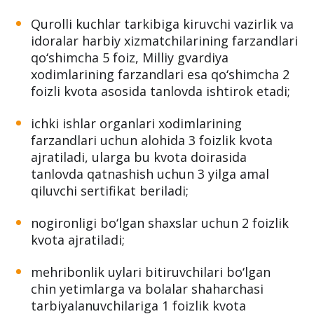
Qurolli kuchlar tarkibiga kiruvchi vazirlik va
idoralar harbiy xizmatchilarining farzandlari
qo‘shimcha 5 foiz, Milliy gvardiya
xodimlarining farzandlari esa qo‘shimcha 2
foizli kvota asosida tanlovda ishtirok etadi;
ichki ishlar organlari xodimlarining
farzandlari uchun alohida 3 foizlik kvota
ajratiladi, ularga bu kvota doirasida
tanlovda qatnashish uchun 3 yilga amal
qiluvchi sertifikat beriladi;
nogironligi bo‘lgan shaxslar uchun 2 foizlik
kvota ajratiladi;
mehribonlik uylari bitiruvchilari bo‘lgan
chin yetimlarga va bolalar shaharchasi
tarbiyalanuvchilariga 1 foizlik kvota