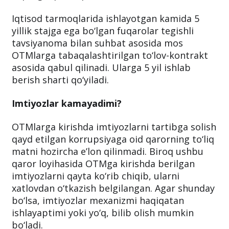
Iqtisod tarmoqlarida ishlayotgan kamida 5
yillik stajga ega bo‘lgan fuqarolar tegishli
tavsiyanoma bilan suhbat asosida mos
OTMlarga tabaqalashtirilgan to‘lov-kontrakt
asosida qabul qilinadi. Ularga 5 yil ishlab
berish sharti qo‘yiladi.
Imtiyozlar kamayadimi?
OTMlarga kirishda imtiyozlarni tartibga solish
qayd etilgan korrupsiyaga oid qarorning to‘liq
matni hozircha e’lon qilinmadi. Biroq ushbu
qaror loyihasida OTMga kirishda berilgan
imtiyozlarni qayta ko‘rib chiqib, ularni
xatlovdan o‘tkazish belgilangan. Agar shunday
bo‘lsa, imtiyozlar mexanizmi haqiqatan
ishlayaptimi yoki yo‘q, bilib olish mumkin
bo‘ladi.