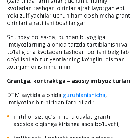
(xalq tilida “armistlar”) uchun umumiy
kvotadan tashqari o‘rinlar ajratilayotgan edi.
Yoki zulfiyachilar uchun ham qo‘shimcha grant
o‘rinlari ajratilishi boshlangan.
Shunday bo‘lsa-da, bundan buyog‘iga
imtiyozlarning alohida tarzda tartiblanishi va
to‘laligicha kvotadan tashqari bo‘lishi belgilab
qo‘yilishi abituriyentlarning ko‘nglini qisman
xotirjam qilishi mumkin.
Grantga, kontraktga – asosiy imtiyoz turlari
DTM saytida alohida
guruhlanishicha
,
imtiyozlar bir-biridan farq qiladi:
imtihonsiz, qo‘shimcha davlat granti
asosida o‘qishga kirishga asos bo‘luvchi;