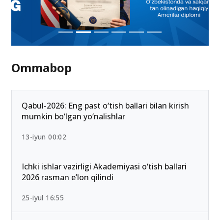
Ommabop
Qabul-2026: Eng past o‘tish ballari bilan kirish
mumkin bo‘lgan yo‘nalishlar
13-iyun 00:02
Ichki ishlar vazirligi Akademiyasi o‘tish ballari
2026 rasman e’lon qilindi
25-iyul 16:55