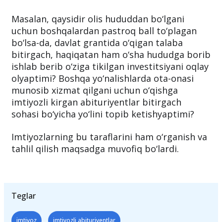
Masalan, qaysidir olis hududdan bo‘lgani
uchun boshqalardan pastroq ball to‘plagan
bo‘lsa-da, davlat grantida o‘qigan talaba
bitirgach, haqiqatan ham o‘sha hududga borib
ishlab berib o‘ziga tikilgan investitsiyani oqlay
olyaptimi? Boshqa yo‘nalishlarda ota-onasi
munosib xizmat qilgani uchun o‘qishga
imtiyozli kirgan abituriyentlar bitirgach
sohasi bo‘yicha yo‘lini topib ketishyaptimi?
Imtiyozlarning bu taraflarini ham o‘rganish va
tahlil qilish maqsadga muvofiq bo‘lardi.
Teglar
imtiyoz
imtiyozli abituriyentlar