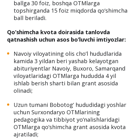
ballga 30 foiz, boshqa OTMlarga
topshirganda 15 foiz miqdorda qo‘shimcha
ball beriladi.
Qo‘shimcha kvota doirasida tanlovda
qatnashish uchun asos bo‘luvchi imtiyozlar:
Navoiy viloyatining olis cho‘l hududlarida
kamida 3 yildan beri yashab kelayotgan
abituriyentlar Navoiy, Buxoro, Samarqand
viloyatlaridagi OTMlarga hududda 4 yil
ishlab berish sharti bilan grant asosida
olinadi;
Uzun tumani Bobotog‘ hududidagi yoshlar
uchun Surxondaryo OTMlarining
pedagogika va tibbiyot yo‘nalishlaridagi
OTMlarga qo‘shimcha grant asosida kvota
ajratiladi;