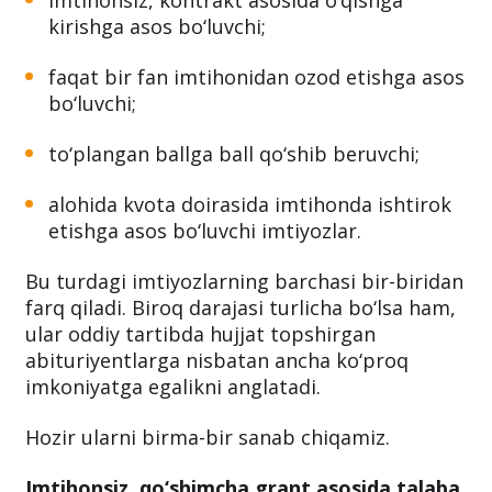
imtihonsiz, kontrakt asosida o‘qishga
kirishga asos bo‘luvchi;
faqat bir fan imtihonidan ozod etishga asos
bo‘luvchi;
to‘plangan ballga ball qo‘shib beruvchi;
alohida kvota doirasida imtihonda ishtirok
etishga asos bo‘luvchi imtiyozlar.
Bu turdagi imtiyozlarning barchasi bir-biridan
farq qiladi. Biroq darajasi turlicha bo‘lsa ham,
ular oddiy tartibda hujjat topshirgan
abituriyentlarga nisbatan ancha ko‘proq
imkoniyatga egalikni anglatadi.
Hozir ularni birma-bir sanab chiqamiz.
Imtihonsiz, qo‘shimcha grant asosida talaba