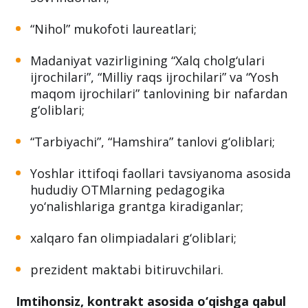
“Nihol” mukofoti laureatlari;
Madaniyat vazirligining “Xalq cholg‘ulari
ijrochilari”, “Milliy raqs ijrochilari” va “Yosh
maqom ijrochilari” tanlovining bir nafardan
g‘oliblari;
“Tarbiyachi”, “Hamshira” tanlovi g‘oliblari;
Yoshlar ittifoqi faollari tavsiyanoma asosida
hududiy OTMlarning pedagogika
yo‘nalishlariga grantga kiradiganlar;
xalqaro fan olimpiadalari g‘oliblari;
prezident maktabi bitiruvchilari.
Imtihonsiz, kontrakt asosida o‘qishga qabul