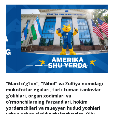
“Mard o‘g‘lon”, “Nihol” va Zulfiya nomidagi
mukofotlar egalari, turli-tuman tanlovlar
g‘oliblari, organ xodimlari va
o‘rmonchilarning farzandlari, hokim
yordamchilari va muayyan hudud yoshlari