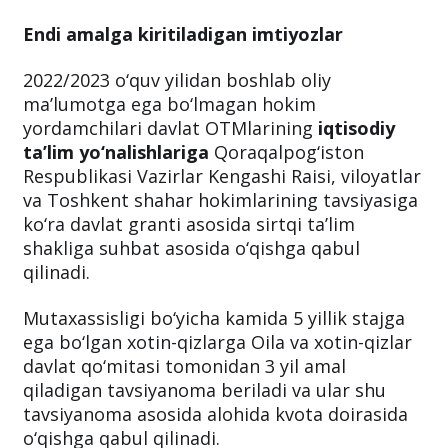
Endi amalga kiritiladigan imtiyozlar
2022/2023 o‘quv yilidan boshlab oliy
ma’lumotga ega bo‘lmagan hokim
yordamchilari davlat OTMlarining
iqtisodiy
ta’lim yo‘nalishlariga
Qoraqalpog‘iston
Respublikasi Vazirlar Kengashi Raisi, viloyatlar
va Toshkent shahar hokimlarining tavsiyasiga
ko‘ra davlat granti asosida sirtqi ta’lim
shakliga suhbat asosida o‘qishga qabul
qilinadi.
Mutaxassisligi bo‘yicha kamida 5 yillik stajga
ega bo‘lgan xotin-qizlarga Oila va xotin-qizlar
davlat qo‘mitasi tomonidan 3 yil amal
qiladigan tavsiyanoma beriladi va ular shu
tavsiyanoma asosida alohida kvota doirasida
o‘qishga qabul qilinadi.