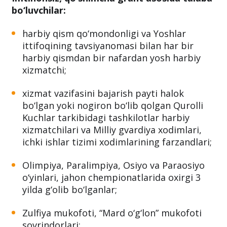
bo‘luvchilar:
harbiy qism qo‘mondonligi va Yoshlar
ittifoqining tavsiyanomasi bilan har bir
harbiy qismdan bir nafardan yosh harbiy
xizmatchi;
xizmat vazifasini bajarish payti halok
bo‘lgan yoki nogiron bo‘lib qolgan Qurolli
Kuchlar tarkibidagi tashkilotlar harbiy
xizmatchilari va Milliy gvardiya xodimlari,
ichki ishlar tizimi xodimlarining farzandlari;
Olimpiya, Paralimpiya, Osiyo va Paraosiyo
o‘yinlari, jahon chempionatlarida oxirgi 3
yilda g‘olib bo‘lganlar;
Zulfiya mukofoti, “Mard o‘g‘lon” mukofoti
sovrindorlari;