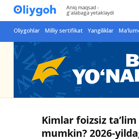
Aniq maqsad -
g'alabaga yetaklaydi
Oliygohlar
Milliy sertifikat
Yangiliklar
Ma'lum
Kimlar foizsiz ta’lim 
mumkin? 2026-yildag