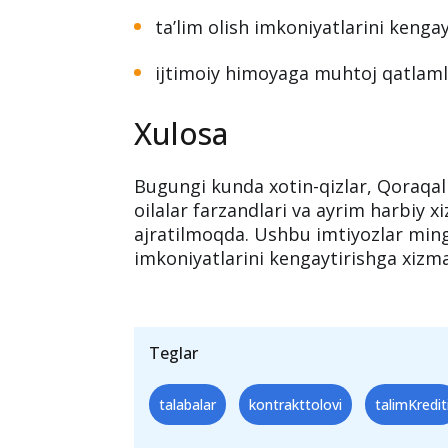
ta’lim olish imkoniyatlarini kengay
ijtimoiy himoyaga muhtoj qatlamla
Xulosa
Bugungi kunda xotin-qizlar, Qoraqal
oilalar farzandlari va ayrim harbiy xi
ajratilmoqda. Ushbu imtiyozlar mingl
imkoniyatlarini kengaytirishga xizm
Teglar
talabalar
kontrakttolovi
talimKredit