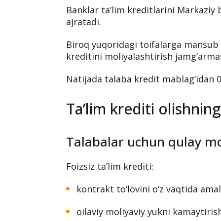
Banklar ta’lim kreditlarini Markaziy
ajratadi.
Biroq yuqoridagi toifalarga mansub t
kreditini moliyalashtirish jamg‘arma
Natijada talaba kredit mablag‘idan 0
Ta’lim krediti olishning 
Talabalar uchun qulay m
Foizsiz ta’lim krediti:
kontrakt to‘lovini o‘z vaqtida amal
oilaviy moliyaviy yukni kamaytirish