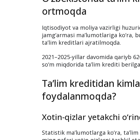
ortmoqda
Iqtisodiyot va moliya vazirligi huzuri
jamg‘armasi ma’lumotlariga ko‘ra, bu
ta’lim kreditlari ajratilmoqda.
2021–2025-yillar davomida qariyb 626
so‘m miqdorida ta’lim krediti berilga
Ta’lim kreditidan kiml
foydalanmoqda?
Xotin-qizlar yetakchi o‘ri
Statistik ma’lumotlarga ko‘ra, ta’lim 
ming nafari xotin-qizlarni tashkil eta