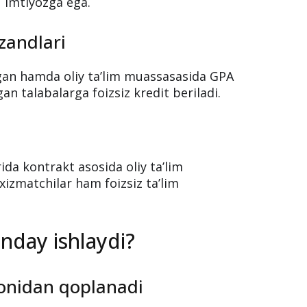
 imtiyozga ega.
zandlari
ilgan hamda oliy ta’lim muassasasida GPA
an talabalarga foizsiz kredit beriladi.
ida kontrakt asosida oliy ta’lim
izmatchilar ham foizsiz ta’lim
qanday ishlaydi?
monidan qoplanadi