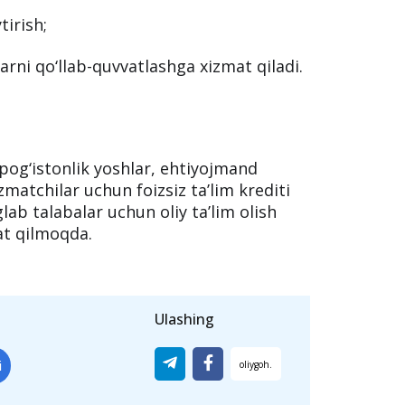
tirish;
rni qo‘llab-quvvatlashga xizmat qiladi.
pog‘istonlik yoshlar, ehtiyojmand
zmatchilar uchun foizsiz ta’lim krediti
ab talabalar uchun oliy ta’lim olish
at qilmoqda.
Ulashing
i