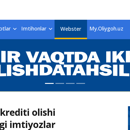
otlar
Imtihonlar
My.Oliygoh.uz
Webster
krediti olishi
i imtiyozlar