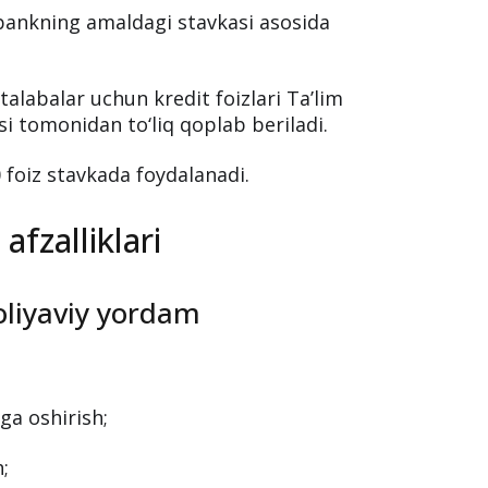
 bankning amaldagi stavkasi asosida
alabalar uchun kredit foizlari Ta’lim
si tomonidan to‘liq qoplab beriladi.
 foiz stavkada foydalanadi.
afzalliklari
oliyaviy yordam
ga oshirish;
;