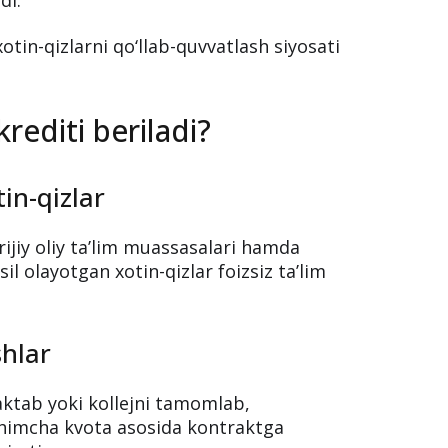
xotin-qizlarni qo‘llab-quvvatlash siyosati
krediti beriladi?
in-qizlar
rijiy oliy ta’lim muassasalari hamda
l olayotgan xotin-qizlar foizsiz ta’lim
shlar
ktab yoki kollejni tamomlab,
shimcha kvota asosida kontraktga