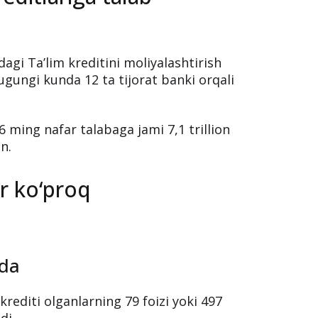
dagi Ta’lim kreditini moliyalashtirish
gungi kunda 12 ta tijorat banki orqali
 ming nafar talabaga jami 7,1 trillion
n.
ar ko‘proq
nda
krediti olganlarning 79 foizi yoki 497
di.