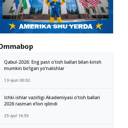
Ommabop
Qabul-2026: Eng past o‘tish ballari bilan kirish
mumkin bo‘lgan yo‘nalishlar
13-iyun 00:02
Ichki ishlar vazirligi Akademiyasi o‘tish ballari
2026 rasman e’lon qilindi
25-iyul 16:55