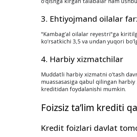
o‘qishga kirgan talabalar ham ushbu
3. Ehtiyojmand oilalar far
"Kambag‘al oilalar reyestri"ga kirit
ko‘rsatkichi 3,5 va undan yuqori bo‘lg
4. Harbiy xizmatchilar
Muddatli harbiy xizmatni o‘tash davr
muassasasiga qabul qilingan harbiy x
kreditidan foydalanishi mumkin.
Foizsiz ta’lim krediti 
Kredit foizlari davlat to