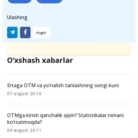
Teglar
abituriyent
Qabul-2023
Ulashing
O‘xshash xabarlar
Ertaga OTM va yo‘nalish tanlashning oxirgi kuni
07-avgust 20:19
OTMga kirish qanchalik qiyin? Statistikalar nimani