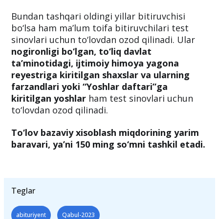
tugatayotgan akademik lisey, kasb-hunar
maktablarining bitiruvchilari ham to‘lovlarni
amalga oshirmaydi.
Bundan tashqari oldingi yillar bitiruvchisi
bo‘lsa ham ma’lum toifa bitiruvchilari test
sinovlari uchun to‘lovdan ozod qilinadi. Ular
nogironligi bo‘lgan, to‘liq davlat
ta’minotidagi, ijtimoiy himoya yagona
reyestriga kiritilgan shaxslar va ularning
farzandlari yoki “Yoshlar daftari”ga
kiritilgan yoshlar
ham test sinovlari uchun
to‘lovdan ozod qilinadi.
To‘lov bazaviy xisoblash miqdorining yarim
baravari, ya’ni 150 ming so‘mni tashkil etadi.