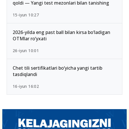
2026/2027 qabulda maksimal ball 189 Bo‘lib
qoldi — Yangi test mezonlari bilan tanishing
15-iyun 10:27
2026-yilda eng past ball bilan kirsa bo‘ladigan
OTMlar ro‘yxati
26-iyun 10:01
Chet tili sertifikatlari bo‘yicha yangi tartib
tasdiqlandi
16-iyun 16:02