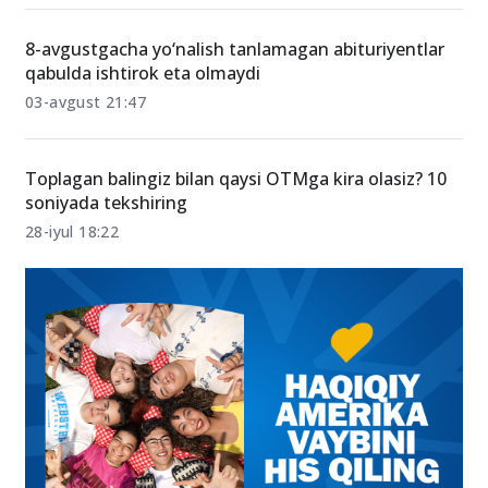
ko‘rsatmoqda?
04-avgust 23:11
8-avgustgacha yo‘nalish tanlamagan abituriyentlar
qabulda ishtirok eta olmaydi
03-avgust 21:47
Toplagan balingiz bilan qaysi OTMga kira olasiz? 10
soniyada tekshiring
28-iyul 18:22