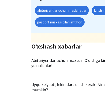
shart. Pasport nusxasi va boshqa hu
tayyorgarlikni oldindan ko‘rib chiqin
Teglar
abituriyentlar uchun maslahatlar
kirish 
pasport nusxasi bilan imtihon
O‘xshash xabarlar
Abituriyentlar uchun maxsus: O‘qishga ki
yo‘nalishlar!