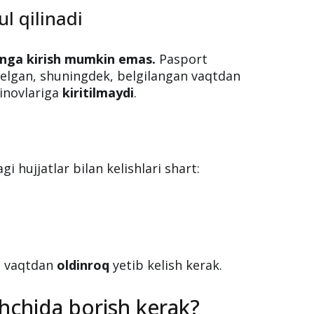
ort nusxasi bilan borish
ul qilinadi
honga kirish mumkin emas.
Pasport
 kelgan, shuningdek, belgilangan vaqtdan
sinovlariga
kiritilmaydi
.
i hujjatlar bilan kelishlari shart: