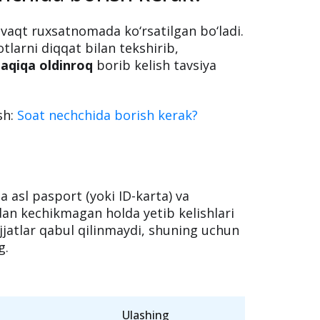
an vaqtdan
oldinroq
yetib kelish kerak.
hchida borish kerak?
a vaqt ruxsatnomada ko‘rsatilgan bo‘ladi.
arni diqqat bilan tekshirib,
aqiqa oldinroq
borib kelish tavsiya
sh:
Soat nechchida borish kerak?
a asl pasport (yoki ID-karta) va
an kechikmagan holda yetib kelishlari