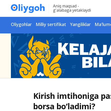
Aniq maqsad -
g'alabaga yetaklaydi
Oliygohlar
Milliy sertifikat
Yangiliklar
Ma'lum
Kirish imtihoniga pa
borsa bo‘ladimi?