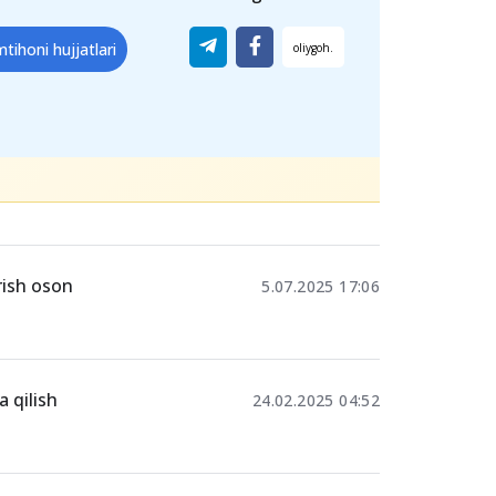
jjatlar qabul qilinmaydi, shuning uchun
g.
Ulashing
imtihoni hujjatlari
rish oson
5.07.2025 17:06