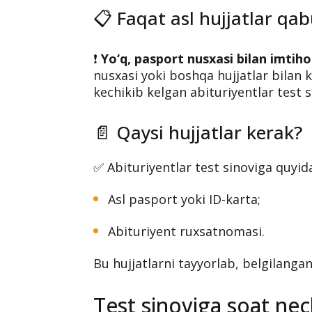
Kirish imtihoniga pasp
mumkinmi?
📋 Faqat asl hujjatlar qab
❗️
Yo‘q, pasport nusxasi bilan imti
nusxasi yoki boshqa hujjatlar bilan
kechikib kelgan abituriyentlar test 
📄 Qaysi hujjatlar kerak?
✅ Abituriyentlar test sinoviga quyidag
Asl pasport yoki ID-karta;