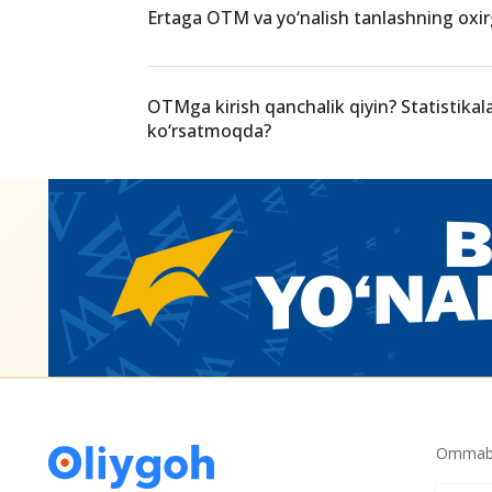
Uyqu kelyapti, lekin dars qilish kerak! Nim
mumkin?
Ertaga OTM va yo‘nalish tanlashning oxir
OTMga kirish qanchalik qiyin? Statistikal
ko‘rsatmoqda?