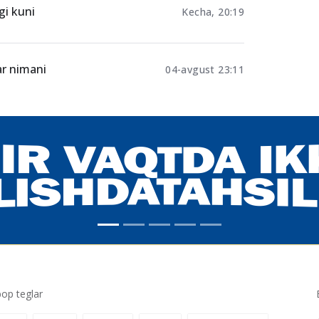
a qilish
24.02.2025 04:52
gi kuni
Kecha, 20:19
ar nimani
04-avgust 23:11