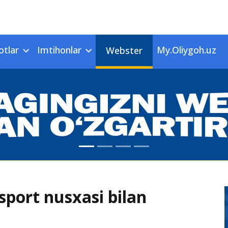
otlar
Imtihonlar
My.Oliygoh.uz
Webster
sport nusxasi bilan