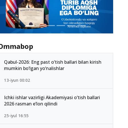
Ommabop
Qabul-2026: Eng past o‘tish ballari bilan kirish
mumkin bo‘lgan yo‘nalishlar
13-iyun 00:02
Ichki ishlar vazirligi Akademiyasi o‘tish ballari
2026 rasman e’lon qilindi
25-iyul 16:55