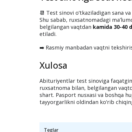
Abituriyent ruxsatnomasi.
Bu hujjatlarni tayyorlab, belgilang
Test sinoviga soat nec
📆 Test sinovi o‘tkaziladigan sana v
Shu sabab, ruxsatnomadagi ma’lumotl
belgilangan vaqtdan
kamida 30-40 d
etiladi.
➡️ Rasmiy manbadan vaqtni tekshiri
Xulosa
Abituriyentlar test sinoviga faqatgin
ruxsatnoma bilan, belgilangan vaqtd