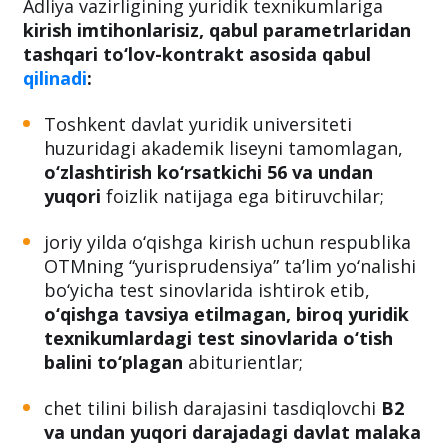
Adliya vazirligining yuridik texnikumlariga
kirish imtihonlarisiz, qabul parametrlaridan
tashqari to‘lov-kontrakt asosida qabul
qilinadi
:
Toshkent davlat yuridik universiteti
huzuridagi akademik liseyni tamomlagan,
o‘zlashtirish ko‘rsatkichi 56 va undan
yuqori
foizlik natijaga ega bitiruvchilar;
joriy yilda o‘qishga kirish uchun respublika
OTMning “yurisprudensiya” ta’lim yo‘nalishi
bo‘yicha test sinovlarida ishtirok etib,
o‘qishga tavsiya etilmagan, biroq yuridik
texnikumlardagi test sinovlarida o‘tish
balini to‘plagan
abiturientlar;
chet tilini bilish darajasini tasdiqlovchi
B2
va undan yuqori darajadagi davlat malaka