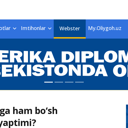
otlar
Imtihonlar
My.Oliygoh.uz
Webster
rga ham bo‘sh
lyaptimi?