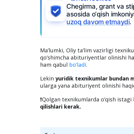
Chegirma, grant va sti
asosida o‘qish imkoniya
uzoq davom etmaydi
.
Ma’lumki, Oliy ta’lim vazirligi texn
qo‘shimcha abituriyentlar olinishi 
ham qabul
bo‘ladi
.
Lekin
yuridik texnikumlar bundan 
ularga yana abituriyent olinishi haqi