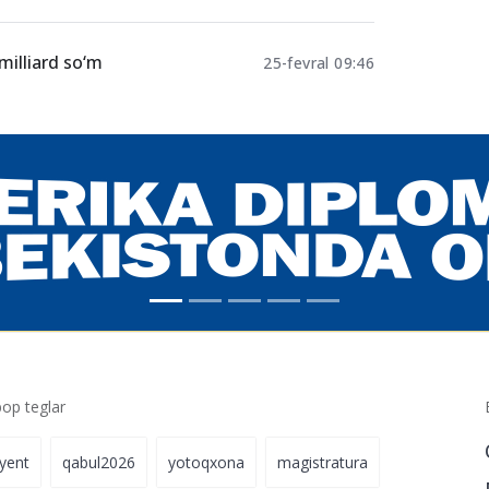
stipendiya
03-iyul 15:26
landi
26-mart 11:20
milliard so‘m
25-fevral 09:46