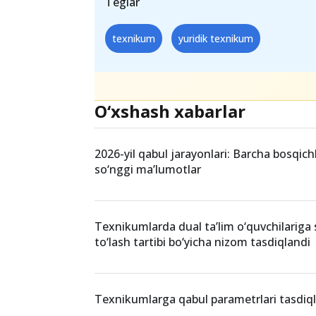
❗️Qolgan texnikumlarda o‘qish istagi
qilishlari kerak.
Teglar
texnikum
yuridik texnikum
O‘xshash xabarlar
2026-yil qabul jarayonlari: Barcha bosqich
so‘nggi ma’lumotlar