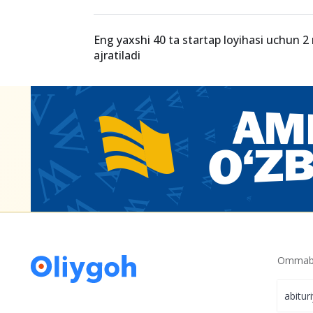
Texnikumlarda dual ta’lim o‘quvchilariga 
to‘lash tartibi bo‘yicha nizom tasdiqlandi
Texnikumlarga qabul parametrlari tasdiq
Eng yaxshi 40 ta startap loyihasi uchun 2 
ajratiladi