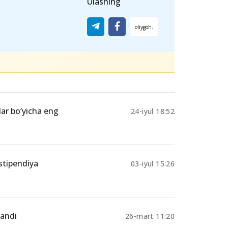
 borlar esa
13-noyabrgacha murojaat
Ulashing
lar bo‘yicha eng
24-iyul 18:52