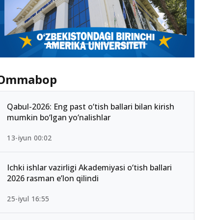
Ommabop
Qabul-2026: Eng past o‘tish ballari bilan kirish
mumkin bo‘lgan yo‘nalishlar
13-iyun 00:02
Ichki ishlar vazirligi Akademiyasi o‘tish ballari
2026 rasman e’lon qilindi
25-iyul 16:55