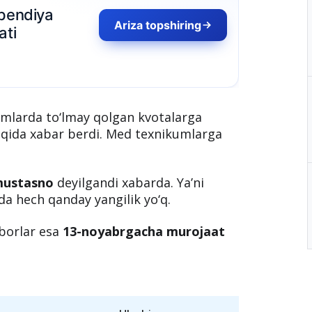
pendiya
Ariza topshiring
ti
ikumlarda to‘lmay qolgan kvotalarga
haqida xabar berdi. Med texnikumlarga
mustasno
deyilgandi xabarda. Ya’ni
da hech qanday yangilik yo‘q.