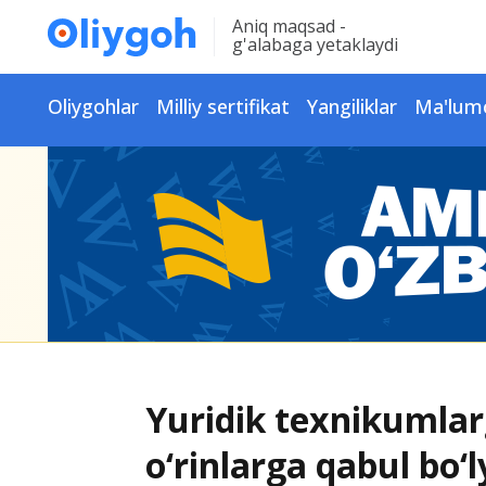
Aniq maqsad -
g'alabaga yetaklaydi
Oliygohlar
Milliy sertifikat
Yangiliklar
Ma'lum
Yuridik texnikumla
o‘rinlarga qabul bo‘