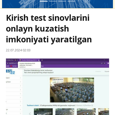
Kirish test sinovlarini
onlayn kuzatish
imkoniyati yaratilgan
22.07.2024 02:03