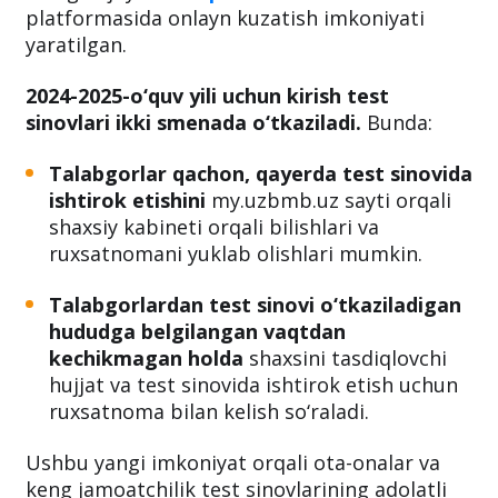
adolatli o‘tkazish maqsadida ota-onalar va
keng jamoatchilik uchun test sinovlarini
istalgan joydan
https://test2024.uz/
platformasida onlayn kuzatish imkoniyati
yaratilgan.
2024-2025-o‘quv yili uchun kirish test
sinovlari ikki smenada o‘tkaziladi.
Bunda:
Talabgorlar qachon, qayerda test sinovida
ishtirok etishini
my.uzbmb.uz sayti orqali
shaxsiy kabineti orqali bilishlari va
ruxsatnomani yuklab olishlari mumkin.
Talabgorlardan test sinovi o‘tkaziladigan
hududga belgilangan vaqtdan
kechikmagan holda
shaxsini tasdiqlovchi
hujjat va test sinovida ishtirok etish uchun
ruxsatnoma bilan kelish so‘raladi.