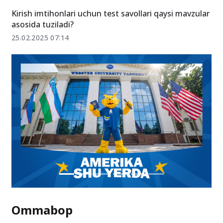
25.02.2025 07:27
Kirish imtihonlari uchun test savollari qaysi mavzular
asosida tuziladi?
25.02.2025 07:14