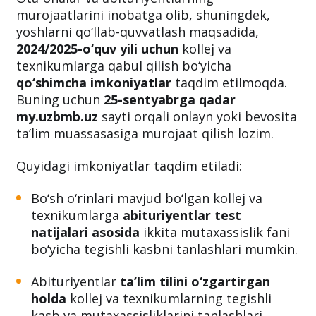
berilmoqda
Ota-onalar va abituriyentlarning
murojaatlarini inobatga olib, shuningdek,
yoshlarni qo‘llab-quvvatlash maqsadida,
2024/2025-o‘quv yili uchun
kollej va
texnikumlarga qabul qilish bo‘yicha
qo‘shimcha imkoniyatlar
taqdim etilmoqda.
Buning uchun
25-sentyabrga qadar
my.uzbmb.uz
sayti orqali onlayn yoki bevosita
ta’lim muassasasiga murojaat qilish lozim.
Quyidagi imkoniyatlar taqdim etiladi:
Bo‘sh o‘rinlari mavjud bo‘lgan kollej va
texnikumlarga
abituriyentlar test
natijalari asosida
ikkita mutaxassislik fani
bo‘yicha tegishli kasbni tanlashlari mumkin.