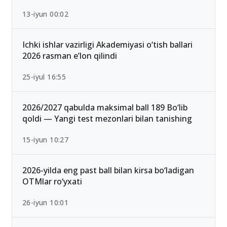
Qabul-2026: Eng past o‘tish ballari bilan kirish
mumkin bo‘lgan yo‘nalishlar
13-iyun 00:02
Ichki ishlar vazirligi Akademiyasi o‘tish ballari
2026 rasman e’lon qilindi
25-iyul 16:55
2026/2027 qabulda maksimal ball 189 Bo‘lib
qoldi — Yangi test mezonlari bilan tanishing
15-iyun 10:27
2026-yilda eng past ball bilan kirsa bo‘ladigan
OTMlar ro‘yxati