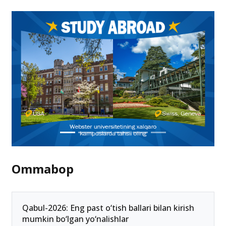
Eng yaxshi 40 ta startap loyihasi uchun 2 milliard
so‘m ajratiladi
25-fevral 09:46
Ommabop