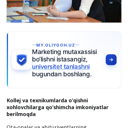
Y.OLIYGOH.UZ
rketing mutaxassisi
lishni istasangiz,
versitet tanlashni
gundan boshlang.
Kollej va texnikumlarda o‘qishni
xohlovchilarga qo‘shimcha imkoniyatlar