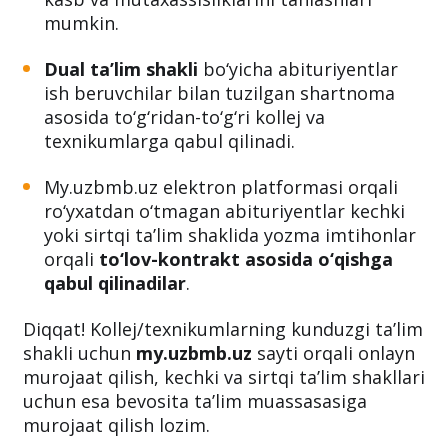
Abituriyentlar
ta’lim tilini o‘zgartirgan
holda
kollej va texnikumlarning tegishli
kasb va mutaxassisliklarini tanlashlari
mumkin.
Dual ta’lim shakli
bo‘yicha abituriyentlar
ish beruvchilar bilan tuzilgan shartnoma
asosida to‘g‘ridan-to‘g‘ri kollej va
texnikumlarga qabul qilinadi.
My.uzbmb.uz elektron platformasi orqali
ro‘yxatdan o‘tmagan abituriyentlar kechki
yoki sirtqi ta’lim shaklida yozma imtihonlar
orqali
to‘lov-kontrakt asosida o‘qishga
qabul qilinadilar
.
Diqqat! Kollej/texnikumlarning kunduzgi ta’lim
shakli uchun
my.uzbmb.uz
sayti orqali onlayn
murojaat qilish, kechki va sirtqi ta’lim shakllari