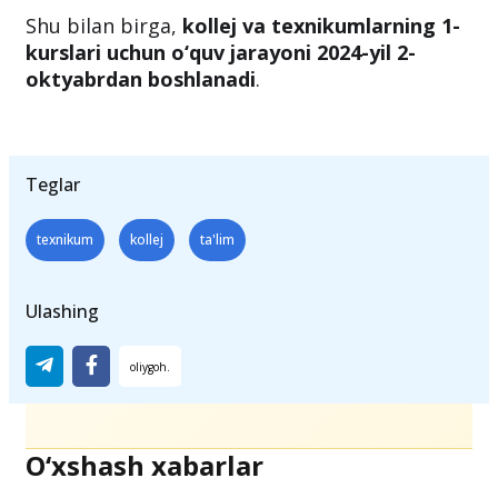
uchun esa bevosita ta’lim muassasasiga
murojaat qilish lozim.
Shu bilan birga,
kollej va texnikumlarning 1-
kurslari uchun o‘quv jarayoni 2024-yil 2-
oktyabrdan boshlanadi
.
Teglar
texnikum
kollej
ta'lim
Ulashing