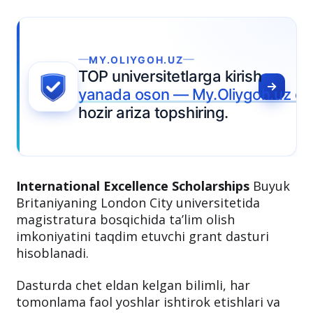
OLIYGOH.UZ
niversitetlarga kirish
da oson — My.Oliygoh.uz orqali
 ariza topshiring.
International Excellence Scholarships
Buyuk
Britaniyaning London City universitetida
magistratura bosqichida ta’lim olish
imkoniyatini taqdim etuvchi grant dasturi
hisoblanadi.