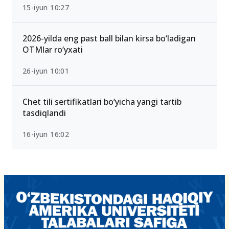
2026/2027 qabulda maksimal ball 189 Bo‘lib
qoldi — Yangi test mezonlari bilan tanishing
15-iyun 10:27
2026-yilda eng past ball bilan kirsa bo‘ladigan
OTMlar ro‘yxati
26-iyun 10:01
Chet tili sertifikatlari bo‘yicha yangi tartib
tasdiqlandi
16-iyun 16:02