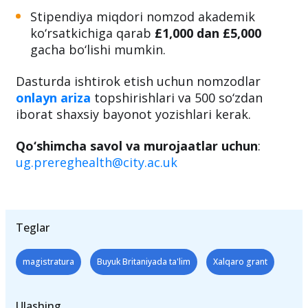
qilinishi lozim;
Imtiyozlar:
Stipendiya miqdori nomzod akademik
ko‘rsatkichiga qarab
£1,000 dan £5,000
gacha bo‘lishi mumkin.
Dasturda ishtirok etish uchun nomzodlar
onlayn ariza
topshirishlari va 500 so‘zdan
iborat shaxsiy bayonot yozishlari kerak.
Qo‘shimcha savol va murojaatlar uchun
:
ug.prereghealth@city.ac.uk
Teglar