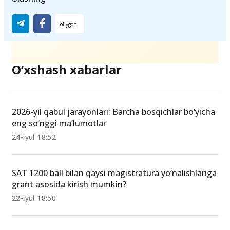
magistratura
Buyuk Britaniyada ta'lim
Xalqaro grant
Ulashing
O‘xshash xabarlar
2026-yil qabul jarayonlari: Barcha bosqichlar bo‘yicha
eng so‘nggi ma’lumotlar
24-iyul 18:52
SAT 1200 ball bilan qaysi magistratura yo‘nalishlariga
grant asosida kirish mumkin?