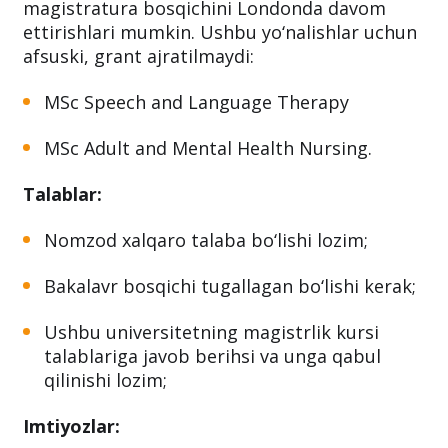
Dasturda chet eldan kelgan bilimli, har
tomonlama faol yoshlar ishtirok etishlari va
magistratura bosqichini Londonda davom
ettirishlari mumkin. Ushbu yo‘nalishlar uchun
afsuski, grant ajratilmaydi:
MSc Speech and Language Therapy
MSc Adult and Mental Health Nursing.
Talablar:
Nomzod xalqaro talaba bo‘lishi lozim;
Bakalavr bosqichi tugallagan bo‘lishi kerak;
Ushbu universitetning magistrlik kursi
talablariga javob berihsi va unga qabul