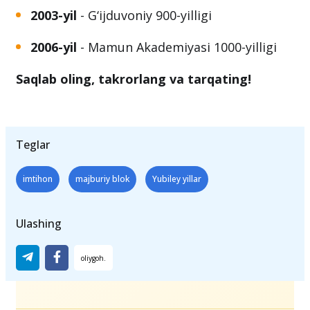
2000-yil
- Kamoliddin Behzod 545-yilligi
2003-yil
- G‘ijduvoniy 900-yilligi
2006-yil
- Mamun Akademiyasi 1000-yilligi
Saqlab oling, takrorlang va tarqating!
Teglar
imtihon
majburiy blok
Yubiley yillar
Ulashing