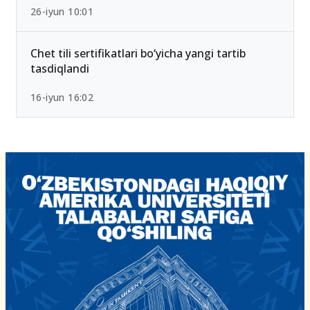
2026-yilda eng past ball bilan kirsa bo‘ladigan
OTMlar ro‘yxati
26-iyun 10:01
Chet tili sertifikatlari bo‘yicha yangi tartib
tasdiqlandi
16-iyun 16:02