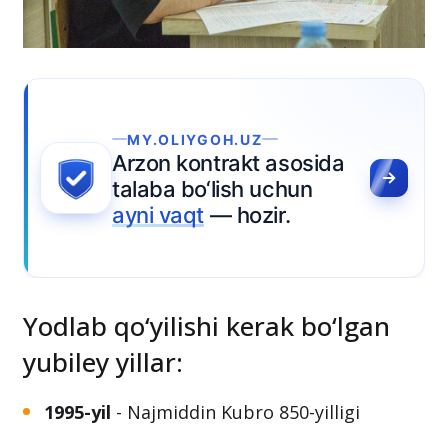
OLIYGOH.UZ
n kontrakt asosida
a bo‘lish uchun
 vaqt
— hozir.
Yodlab qo‘yilishi kerak bo‘lgan
yubiley yillar: