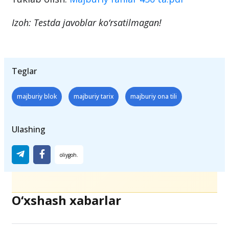
Izoh: Testda javoblar ko‘rsatilmagan!
Teglar
majburiy blok
majburiy tarix
majburiy ona tili
Ulashing
O‘xshash xabarlar