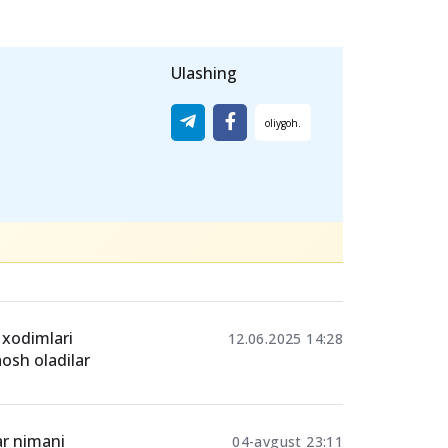
avlod tarbiyasining poydevori. Turli
ning har tomonlama rivojlanishida muhim
ga xos metod va yondashuvlarga ega
 tarzda ish olib boradi.
Ulashing