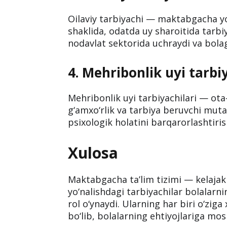
Bu turdagi tarbiyachilar nogironligi 
bolalar bilan ishlaydi. Ular maxsus 
individual ehtiyojini inobatga olgan 
3. Oilaviy tarbiyachi
Oilaviy tarbiyachi — maktabgacha yo
shaklida, odatda uy sharoitida tarbiy
nodavlat sektorida uchraydi va bolag
4. Mehribonlik uyi tarbi
Mehribonlik uyi tarbiyachilari — ot
g‘amxo‘rlik va tarbiya beruvchi muta
psixologik holatini barqarorlashtiri
Xulosa