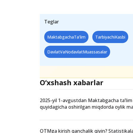
Maktabgacha ta’lim tizimi — kelajak 
yo‘nalishdagi tarbiyachilar bolalar
rol o‘ynaydi. Ularning har biri o‘zi
bo‘lib, bolalarning ehtiyojlariga mos
Teglar
MaktabgachaTa’lim
TarbiyachiKasbi
DavlatVaNodavlatMuassasalar
O‘xshash xabarlar