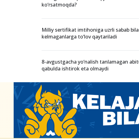
2025-yil 1-avgustdan Maktabgacha ta’lim
quyidagicha oshirilgan miqdorda oylik ma
OTMga kirish qanchalik qiyin? Statistikal
ko‘rsatmoqda?
Milliy sertifikat imtihoniga uzrli sabab bil
kelmaganlarga to‘lov qaytariladi
8-avgustgacha yo‘nalish tanlamagan abit
qabulda ishtirok eta olmaydi