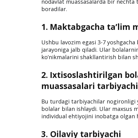
Maktabgacha ta’lim 
tarbiyachi lavozimlar
Maktabgacha ta’lim tizimi bolalarni
ijtimoiy hayotga tayyorlanishida mu
nodavlat muassasalarda bir nechta tu
boradilar.
1. Maktabgacha ta’lim m
Ushbu lavozim egasi 3-7 yoshgacha b
jarayoniga jalb qiladi. Ular bolalarni
ko‘nikmalarini shakllantirish bilan s
2. Ixtisoslashtirilgan b
muassasalari tarbiyachi