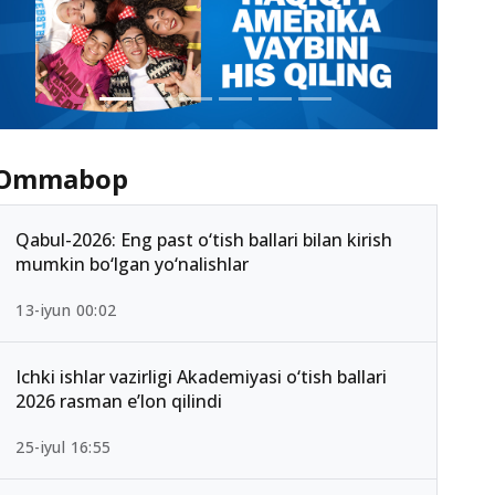
Ommabop
Qabul-2026: Eng past o‘tish ballari bilan kirish
mumkin bo‘lgan yo‘nalishlar
13-iyun 00:02
Ichki ishlar vazirligi Akademiyasi o‘tish ballari
2026 rasman e’lon qilindi
25-iyul 16:55