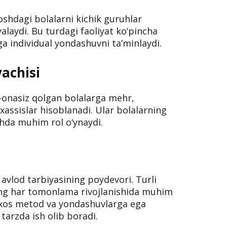
yoki rivojlanishida cheklovlari bo‘lgan
metodikalar asosida har bir bolaning
holda ta’lim beradi.
shdagi bolalarni kichik guruhlar
alaydi. Bu turdagi faoliyat ko‘pincha
a individual yondashuvni ta’minlaydi.
yachisi
a-onasiz qolgan bolalarga mehr,
xassislar hisoblanadi. Ular bolalarning
shda muhim rol o‘ynaydi.