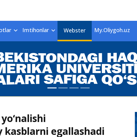
otlar
Imtihonlar
My.Oliygoh.uz
Webster
yo‘nalishi
y kasblarni egallashadi