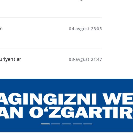
 xodimlari
12.06.2025 14:28
osh oladilar
ar nimani
04-avgust 23:11
an
04-avgust 23:05
uriyentlar
03-avgust 21:47