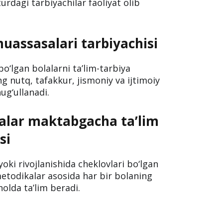
muassasalaridagi
i
ng har tomonlama rivojlanishi va
him bosqich hisoblanadi. Davlat va
rdagi tarbiyachilar faoliyat olib
uassasalari tarbiyachisi
o‘lgan bolalarni ta’lim-tarbiya
ng nutq, tafakkur, jismoniy va ijtimoiy
hug‘ullanadi.
olalar maktabgacha ta’lim
si