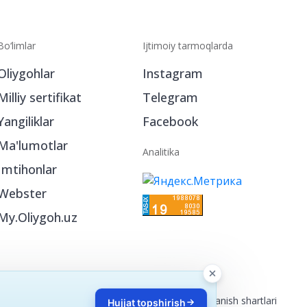
Bo‘limlar
Ijtimoiy tarmoqlarda
Oliygohlar
Instagram
Milliy sertifikat
Telegram
Yangiliklar
Facebook
Ma'lumotlar
Analitika
Imtihonlar
Webster
Hujjat topshirish