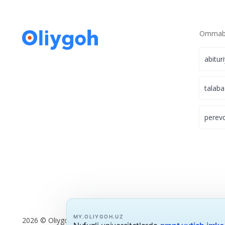
Ommabo
abitur
talaba
perev
MY.OLIYGOH.UZ