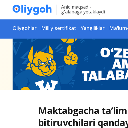
Aniq maqsad -
g'alabaga yetaklaydi
Oliygohlar
Milliy sertifikat
Yangiliklar
Ma'lum
Maktabgacha ta’lim 
bitiruvchilari qanda