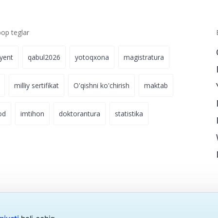
p teglar
iyent
qabul2026
yotoqxona
magistratura
milliy sertifikat
O'qishni ko'chirish
maktab
od
imtihon
doktorantura
statistika