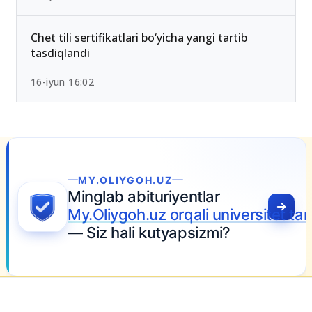
OTMlar ro‘yxati
26-iyun 10:01
Chet tili sertifikatlari bo‘yicha yangi tartib
tasdiqlandi
16-iyun 16:02
MY.OLIYGOH.UZ
Minglab abituriyentlar
My.Oliygoh.uz orqali universitet t
— Siz hali kutyapsizmi?