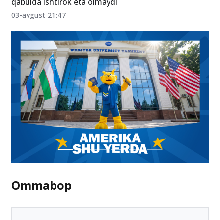
8-avgustgacha yo‘nalish tanlamagan abituriyentlar
qabulda ishtirok eta olmaydi
03-avgust 21:47
Ommabop