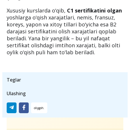
Maktablardagi bo‘sh sinf xonalari chet tili
repetitorlari va o‘quv markazlari uchun bepul
ijaraga beriladi.
Xususiy kurslarda o‘qib,
C1 sertifikatini olgan
yoshlarga o‘qish xarajatlari, nemis, fransuz,
koreys, yapon va xitoy tillari bo‘yicha esa B2
darajasi sertifikatini olish xarajatlari qoplab
beriladi. Yana bir yangilik – bu yil nafaqat
sertifikat olishdagi imtihon xarajati, balki olti
oylik o‘qish puli ham to‘lab beriladi.
Teglar
Ulashing