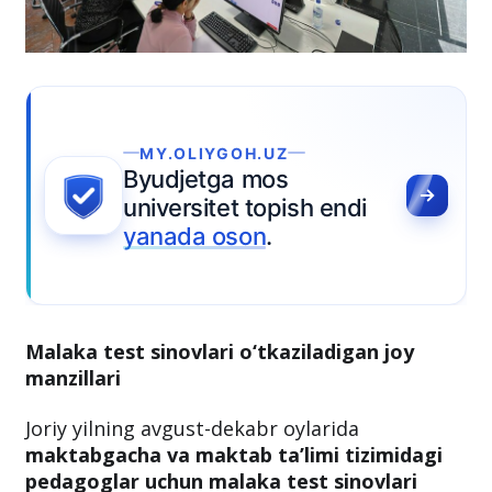
 endi
Malaka test sinovlari o‘tkaziladigan joy
manzillari