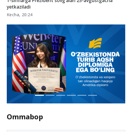
1-sinflarga Prezident sovg‘alari 25-avgustgacha
yetkaziladi
Kecha, 20:24