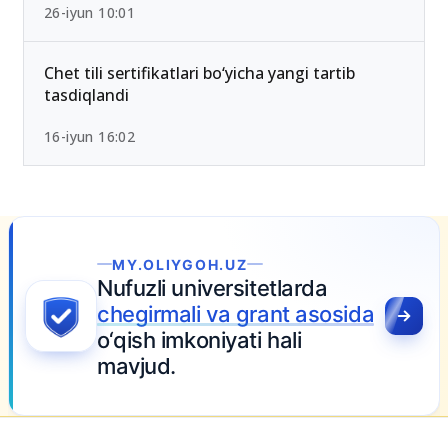
2026-yilda eng past ball bilan kirsa bo‘ladigan
OTMlar ro‘yxati
26-iyun 10:01
Chet tili sertifikatlari bo‘yicha yangi tartib
tasdiqlandi
16-iyun 16:02
da
sosida