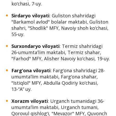
Samarqand viloyati
: Pedagoglarni yangi
metodikalarga o‘rgatish milliy markazi,
Samarqand shahar, Hasan Obiddinov
ko‘chasi, 7-uy.
Sirdaryo viloyati
: Guliston shahridagi
"Barkamol avlod" bolalar maktabi, Guliston
shahri, "Shodlik" MFY, Navoiy shoh ko‘chasi,
55-uy.
Surxondaryo viloyati
: Termiz shahridagi
26-umumta’lim maktabi, Termiz shahar,
"Farhod" MFY, Alisher Navoiy ko‘chasi, 19-uy.
Farg‘ona viloyati
: Farg‘ona shahridagi 28-
umumta’lim maktabi, Farg‘ona shahar,
"Istiqlol" MFY, Abdulla Qodiriy ko‘chasi,
13-“A” uy.