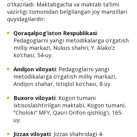
Joriy yilning avgust-dekabr oylarida
maktabgacha va maktab ta’limi tizimidagi
pedagoglar uchun malaka test sinovlari
o‘tkaziladi. Maktabgacha va maktab ta’limi
vazirligi tomonidan belgilangan joy manzillari
quyidagilardir:
Qoraqalpog‘iston Respublikasi
:
Pedagoglarni yangi metodikalarga o‘rgatish
milliy markazi, Nukus shahri, Y. Alako‘z
ko‘chasi, 54-uy.
Andijon viloyati
: Pedagoglarni yangi
metodikalarga o‘rgatish milliy markazi,
Andijon shahar, Istiqlol ko‘chasi, 8-uy.
Buxoro viloyati
: Kogon tumani
ixtisoslashtirilgan maktabi, Kogon tumani,
"Choloki" MFY, Qasri Orifon qishlog‘i, 165-