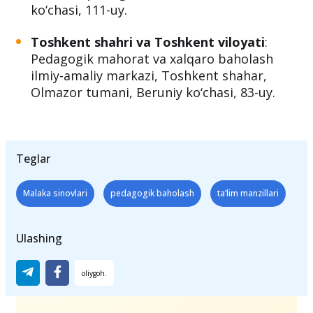
Xorazm viloyati
: Urganch tumanidagi 36-
umumta’lim maktabi, Urganch tumani,
Qorovul qishlog‘i, "Mevazor" MFY, Quvonch
ko‘chasi, 111-uy.
Toshkent shahri va Toshkent viloyati
:
Pedagogik mahorat va xalqaro baholash
ilmiy-amaliy markazi, Toshkent shahar,
Olmazor tumani, Beruniy ko‘chasi, 83-uy.
Teglar
Malaka sinovlari
pedagogik baholash
ta’lim manzillari
Ulashing