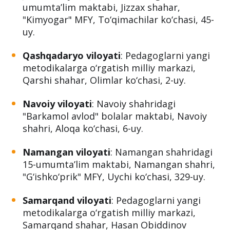
uy.
Jizzax viloyati
: Jizzax shahridagi 4-
umumta’lim maktabi, Jizzax shahar,
"Kimyogar" MFY, To‘qimachilar ko‘chasi, 45-
uy.
Qashqadaryo viloyati
: Pedagoglarni yangi
metodikalarga o‘rgatish milliy markazi,
Qarshi shahar, Olimlar ko‘chasi, 2-uy.
Navoiy viloyati
: Navoiy shahridagi
"Barkamol avlod" bolalar maktabi, Navoiy
shahri, Aloqa ko‘chasi, 6-uy.
Namangan viloyati
: Namangan shahridagi
15-umumta’lim maktabi, Namangan shahri,
"G‘ishko‘prik" MFY, Uychi ko‘chasi, 329-uy.