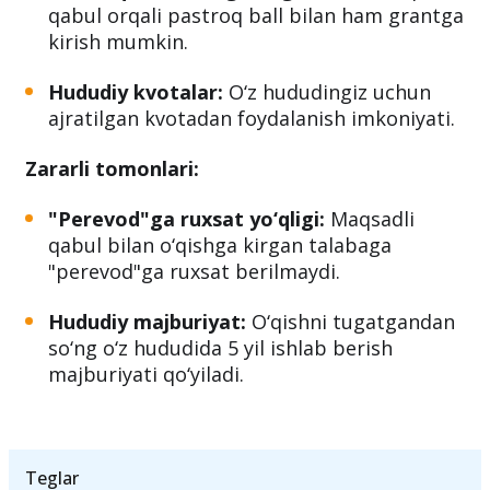
Foydali tomonlari:
Pastroq ball bilan grantga kirish:
Maqsadli
qabul orqali pastroq ball bilan ham grantga
kirish mumkin.
Hududiy kvotalar:
O‘z hududingiz uchun
ajratilgan kvotadan foydalanish imkoniyati.
Zararli tomonlari:
"Perevod"ga ruxsat yo‘qligi:
Maqsadli
qabul bilan o‘qishga kirgan talabaga
"perevod"ga ruxsat berilmaydi.
Hududiy majburiyat:
O‘qishni tugatgandan
so‘ng o‘z hududida 5 yil ishlab berish
majburiyati qo‘yiladi.