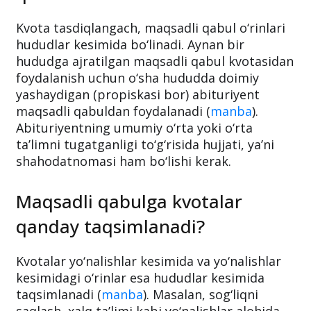
Maqsadli qabulda kimlar
qatnasha oladi?
Kvota tasdiqlangach, maqsadli qabul o‘rinlari
hududlar kesimida bo‘linadi. Aynan bir
hududga ajratilgan maqsadli qabul kvotasidan
foydalanish uchun o‘sha hududda doimiy
yashaydigan (propiskasi bor) abituriyent
maqsadli qabuldan foydalanadi (
manba
).
Abituriyentning umumiy o‘rta yoki o‘rta
ta’limni tugatganligi to‘g‘risida hujjati, ya’ni
shahodatnomasi ham bo‘lishi kerak.
Maqsadli qabulga kvotalar
qanday taqsimlanadi?
Kvotalar yo‘nalishlar kesimida va yo‘nalishlar