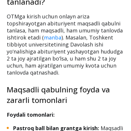
O‘qishga topshirayotganda
maqsadli qabul qanday
tanlanadi?
OTMga kirish uchun onlayn ariza
topshirayotgan abituriyent maqsadli qabulni
tanlasa, ham maqsadli, ham umumiy tanlovda
ishtirok etadi (
manba
). Masalan, Toshkent
tibbiyot universitetining Davolash ishi
yo‘nalishiga abituriyent yashayotgan hududga
2 ta joy ajratilgan bo‘lsa, u ham shu 2 ta joy
uchun, ham ajratilgan umumiy kvota uchun
tanlovda qatnashadi.
Maqsadli qabulning foyda va
zararli tomonlari