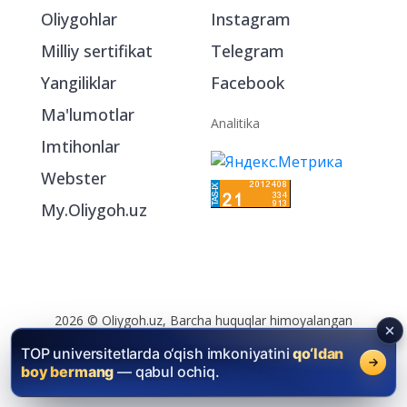
Bo‘limlar
Ijtimoiy tarmoqlarda
Oliygohlar
Instagram
Milliy sertifikat
Telegram
Yangiliklar
Facebook
Ma'lumotlar
Analitika
Imtihonlar
Webster
My.Oliygoh.uz
TOP universitetlarda o‘qish imkoniyatini
qo‘ldan
boy bermang
— qabul ochiq.
2026 © Oliygoh.uz, Barcha huquqlar himoyalangan