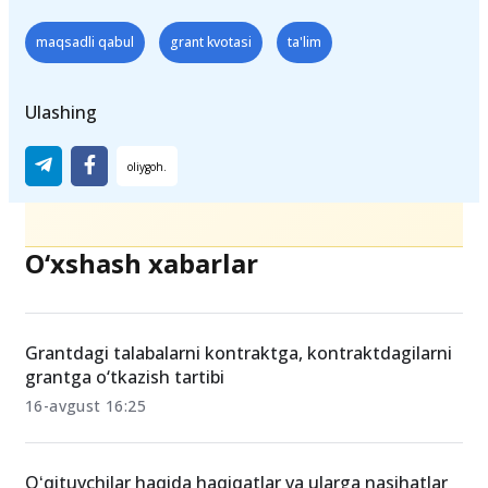
Teglar
maqsadli qabul
grant kvotasi
ta'lim
Ulashing
O‘xshash xabarlar
Grantdagi talabalarni kontraktga, kontraktdagilarni
grantga o‘tkazish tartibi
16-avgust 16:25