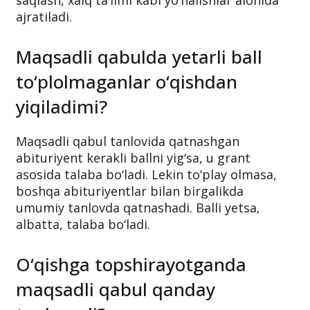
kesimidagi o‘rinlar esa hududlar kesimida
taqsimlanadi (
manba
). Masalan, sog‘liqni
saqlash, xalq ta’limi kabi yo‘nalishlar alohida
ajratiladi.
Maqsadli qabulda yetarli ball
to‘plolmaganlar o‘qishdan
yiqiladimi?
Maqsadli qabul tanlovida qatnashgan
abituriyent kerakli ballni yig‘sa, u grant
asosida talaba bo‘ladi. Lekin to‘play olmasa,
boshqa abituriyentlar bilan birgalikda
umumiy tanlovda qatnashadi. Balli yetsa,
albatta, talaba bo‘ladi.