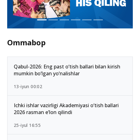
Ommabop
Qabul-2026: Eng past o‘tish ballari bilan kirish
mumkin bo‘lgan yo‘nalishlar
13-iyun 00:02
Ichki ishlar vazirligi Akademiyasi o‘tish ballari
2026 rasman e’lon qilindi