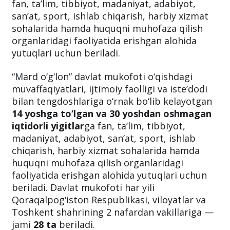
mukofoti o‘qishdagi muvaffaqiyatlari, ijtimoiy
faolligi va iste’dodi bilan tengdoshlariga
o‘rnak bo‘lib kelayotgan iqtidorli yigitlarga
fan, ta’lim, tibbiyot, madaniyat, adabiyot,
san’at, sport, ishlab chiqarish, harbiy xizmat
sohalarida hamda huquqni muhofaza qilish
organlaridagi faoliyatida erishgan alohida
yutuqlari uchun beriladi.
“Mard o‘g‘lon” davlat mukofoti o‘qishdagi
muvaffaqiyatlari, ijtimoiy faolligi va iste’dodi
bilan tengdoshlariga o‘rnak bo‘lib kelayotgan
14 yoshga to‘lgan va 30 yoshdan oshmagan
iqtidorli yigitlar
ga fan, ta’lim, tibbiyot,
madaniyat, adabiyot, san’at, sport, ishlab
chiqarish, harbiy xizmat sohalarida hamda
huquqni muhofaza qilish organlaridagi
faoliyatida erishgan alohida yutuqlari uchun
beriladi. Davlat mukofoti har yili