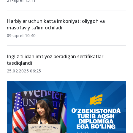
B2 va C1 darajali yoshlar uchun boj va to‘lovlar 50
foizgacha qisqartiriladi
27-aprel 15:11
Harbiylar uchun katta imkoniyat: oliygoh va
masofaviy ta’lim ochiladi
09-aprel 10:40
Ingliz tilidan imtiyoz beradigan sertifikatlar
tasdiqlandi
25.02.2025 06:25