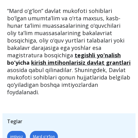
Qoraqalpog‘iston Respublikasi, viloyatlar va
Toshkent shahrining 2 nafardan vakillariga —
jami
28 ta
beriladi.
“Mard o‘g‘lon” davlat mukofoti sohiblari
bo‘lgan umumtaʼlim va o‘rta maxsus, kasb-
hunar taʼlimi muassasalarining o‘quvchilari
oliy taʼlim muassasalarining bakalavriat
bosqichiga, oliy o‘quv yurtlari talabalari yoki
bakalavr darajasiga ega yoshlar esa
magistratura bosqichiga
tegishli yo‘nalish
bo‘yicha
kirish imtihonlarisiz davlat grantlari
asosida qabul qilinadilar. Shuningdek, Davlat
mukofoti sohiblari qonun hujjatlarida belgilab
qo‘yiladigan boshqa imtiyozlardan
foydalanadi.