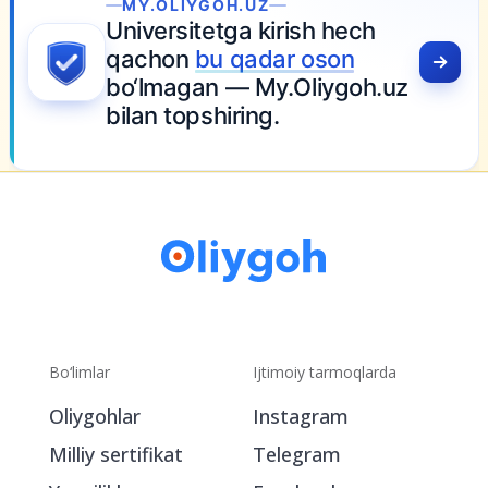
MY.OLIYGOH.UZ
Universitetga kirish hech
qachon
bu qadar oson
bo‘lmagan — My.Oliygoh.uz
bilan topshiring.