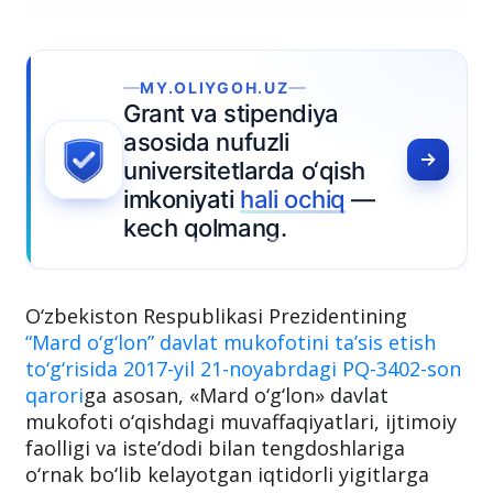
MY.OLIYGOH.UZ
Grant va stipendiya
asosida nufuzli
universitetlarda o‘qish
imkoniyati
hali ochiq
—
kech qolmang.
O‘zbekiston Respublikasi Prezidentining
“Mard o‘g‘lon” davlat mukofotini taʼsis etish
to‘g‘risida 2017-yil 21-noyabrdagi PQ-3402-son
qarori
ga asosan, «Mard o‘g‘lon» davlat