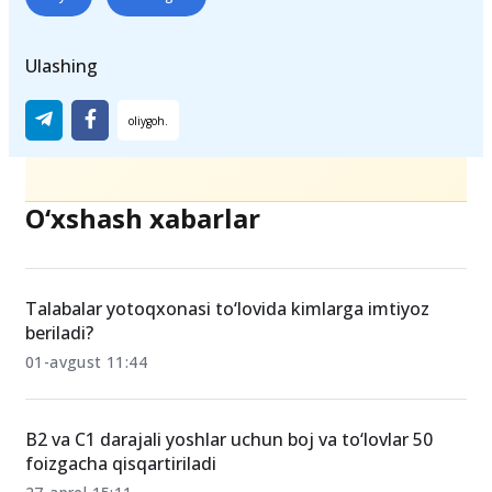
Teglar
imtiyoz
Mard o‘g‘lon
Ulashing
O‘xshash xabarlar
Talabalar yotoqxonasi to‘lovida kimlarga imtiyoz
beriladi?
01-avgust 11:44