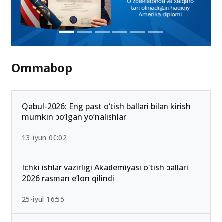
Ommabop
Qabul-2026: Eng past o‘tish ballari bilan kirish
mumkin bo‘lgan yo‘nalishlar
13-iyun 00:02
Ichki ishlar vazirligi Akademiyasi o‘tish ballari
2026 rasman e’lon qilindi